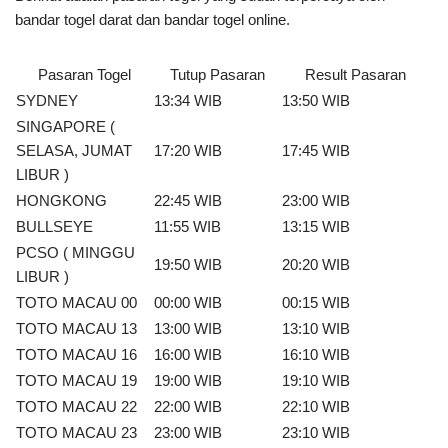
bandar togel darat dan bandar togel online.
Pasaran Togel
Tutup Pasaran
Result Pasaran
SYDNEY
13:34 WIB
13:50 WIB
SINGAPORE (
SELASA, JUMAT
17:20 WIB
17:45 WIB
LIBUR )
HONGKONG
22:45 WIB
23:00 WIB
BULLSEYE
11:55 WIB
13:15 WIB
PCSO ( MINGGU
19:50 WIB
20:20 WIB
LIBUR )
TOTO MACAU 00
00:00 WIB
00:15 WIB
TOTO MACAU 13
13:00 WIB
13:10 WIB
TOTO MACAU 16
16:00 WIB
16:10 WIB
TOTO MACAU 19
19:00 WIB
19:10 WIB
TOTO MACAU 22
22:00 WIB
22:10 WIB
TOTO MACAU 23
23:00 WIB
23:10 WIB