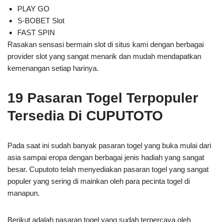
PLAY GO
S-BOBET Slot
FAST SPIN
Rasakan sensasi bermain slot di situs kami dengan berbagai
provider slot yang sangat menarik dan mudah mendapatkan
kemenangan setiap harinya.
19 Pasaran Togel Terpopuler
Tersedia Di CUPUTOTO
Pada saat ini sudah banyak pasaran togel yang buka mulai dari
asia sampai eropa dengan berbagai jenis hadiah yang sangat
besar. Cuputoto telah menyediakan pasaran togel yang sangat
populer yang sering di mainkan oleh para pecinta togel di
manapun.
Berikut adalah pasaran togel yang sudah terpercaya oleh