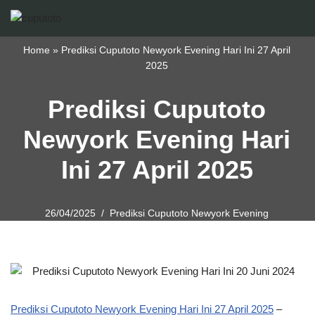
Skip
Home
»
Prediksi Cuputoto Newyork Evening Hari Ini 27 April
to
2025
content
Prediksi Cuputoto
Newyork Evening Hari
Ini 27 April 2025
26/04/2025
Prediksi Cuputoto Newyork Evening
Prediksi Cuputoto Newyork Evening Hari Ini 27 April 2025
–