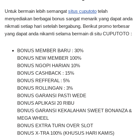
Untuk bermain lebih semangat
situs cuputoto
telah
menyediakan berbagai bonus sangat menarik yang dapat anda
nikmati setiap hari setelah bergabung. Berikut promo terbesar
yang dapat anda nikamti selama bermain di situ CUPUTOTO :
BONUS MEMBER BARU : 30%
BONUS NEW MEMBER 100%
BONUS NGOPI HARIAN 10%
BONUS CASHBACK : 15%
BONUS REFFERAL : 5%
BONUS ROLLINGAN : 3%
BONUS GARANSI PASTI WEDE
BONUS APLIKASI 20 RIBU
BONUS GARANSI KEKALAHAN SWEET BONANZA &
MEGA WHEEL
BONUS EXTRA TURN OVER SLOT
BONUS X-TRA 100% (KHUSUS HARI KAMIS)