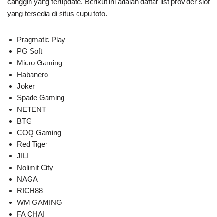
canggih yang terupdate. Berikut ini adalah daftar list provider slot
yang tersedia di situs cupu toto.
Pragmatic Play
PG Soft
Micro Gaming
Habanero
Joker
Spade Gaming
NETENT
BTG
COQ Gaming
Red Tiger
JILI
Nolimit City
NAGA
RICH88
WM GAMING
FA CHAI