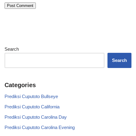
Search
Search
Categories
Prediksi Cuputoto Bullseye
Prediksi Cuputoto California
Prediksi Cuputoto Carolina Day
Prediksi Cuputoto Carolina Evening