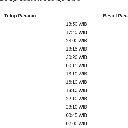
Tutup Pasaran
Result Pas
13:50 WIB
17:45 WIB
23:00 WIB
13:15 WIB
20:20 WIB
00:15 WIB
13:10 WIB
16:10 WIB
19:10 WIB
22:10 WIB
23:10 WIB
08:45 WIB
02:00 WIB