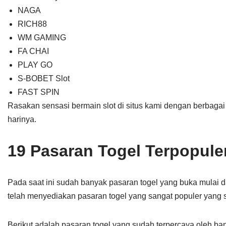
NAGA
RICH88
WM GAMING
FA CHAI
PLAY GO
S-BOBET Slot
FAST SPIN
Rasakan sensasi bermain slot di situs kami dengan berbag
harinya.
19 Pasaran Togel Terpopul
Pada saat ini sudah banyak pasaran togel yang buka mulai d
telah menyediakan pasaran togel yang sangat populer yang s
Berikut adalah pasaran togel yang sudah terpercaya oleh band