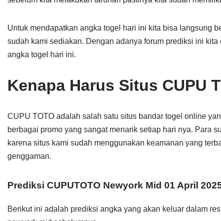
Untuk mendapatkan angka togel hari ini kita bisa langsung b
sudah kami sediakan. Dengan adanya forum prediksi ini kita d
angka togel hari ini.
Kenapa Harus Situs CUPU 
CUPU TOTO adalah salah satu situs bandar togel online yan
berbagai promo yang sangat menarik setiap hari nya. Para s
karena situs kami sudah menggunakan keamanan yang terba
genggaman.
Prediksi CUPUTOTO Newyork Mid 01 April 202
Berikut ini adalah prediksi angka yang akan keluar dalam re