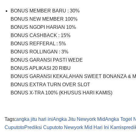
BONUS MEMBER BARU : 30%
BONUS NEW MEMBER 100%
BONUS NGOPI HARIAN 10%
BONUS CASHBACK : 15%
BONUS REFFERAL : 5%
BONUS ROLLINGAN : 3%
BONUS GARANSI PASTI WEDE
BONUS APLIKASI 20 RIBU
BONUS GARANSI KEKALAHAN SWEET BONANZA & 
BONUS EXTRA TURN OVER SLOT
BONUS X-TRA 100% (KHUSUS HARI KAMIS)
Tags:
angka jitu hari ini
Angka Jitu Newyork Mid
Angka Togel 
Cuputoto
Prediksi Cuputoto Newyork Mid Hari Ini Kamis
predik