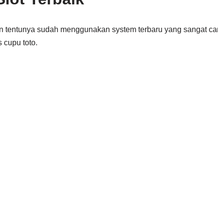
dan tentunya sudah menggunakan system terbaru yang sangat ca
s cupu toto.