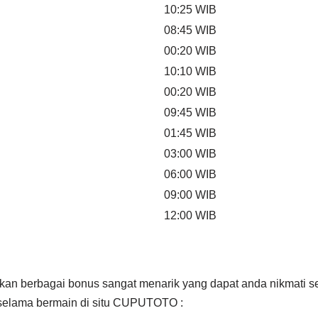
10:25 WIB
08:45 WIB
00:20 WIB
10:10 WIB
00:20 WIB
09:45 WIB
01:45 WIB
03:00 WIB
06:00 WIB
09:00 WIB
12:00 WIB
an berbagai bonus sangat menarik yang dapat anda nikmati set
 selama bermain di situ CUPUTOTO :