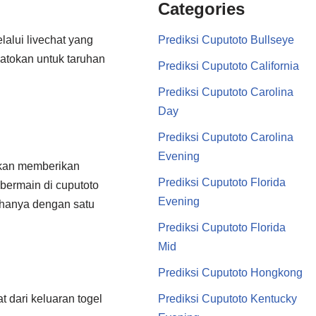
Categories
lalui livechat yang
Prediksi Cuputoto Bullseye
patokan untuk taruhan
Prediksi Cuputoto California
Prediksi Cuputoto Carolina
Day
Prediksi Cuputoto Carolina
Evening
 akan memberikan
Prediksi Cuputoto Florida
bermain di cuputoto
Evening
 hanya dengan satu
Prediksi Cuputoto Florida
Mid
Prediksi Cuputoto Hongkong
t dari keluaran togel
Prediksi Cuputoto Kentucky