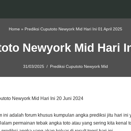
Home
»
Prediksi Cuputoto Newyork Mid Hari Ini 01 April 2025
oto Newyork Mid Hari In
31/03/2025
Prediksi Cuputoto Newyork Mid
 ini adalah forum khusus kumpulan angka prediksi jitu hari ini 
lam permainan tebak angka toto atau yang sering kita kenal tog
rediksi angka yang akan keluar di result togel hari ini.