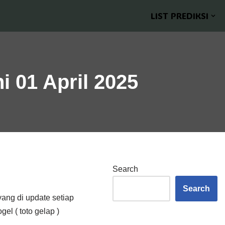
LIST PREDIKSI
i 01 April 2025
Search
Search
yang di update setiap
el ( toto gelap )