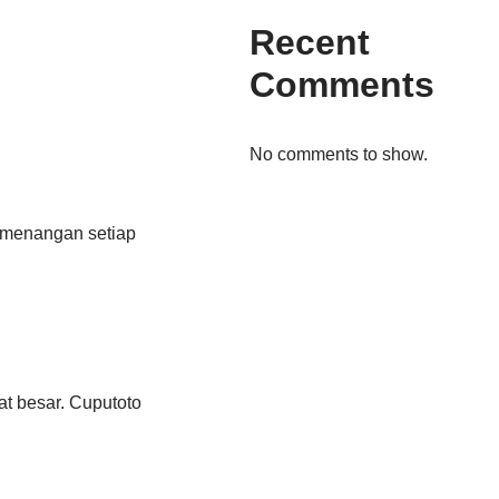
Recent
Comments
No comments to show.
kemenangan setiap
at besar. Cuputoto