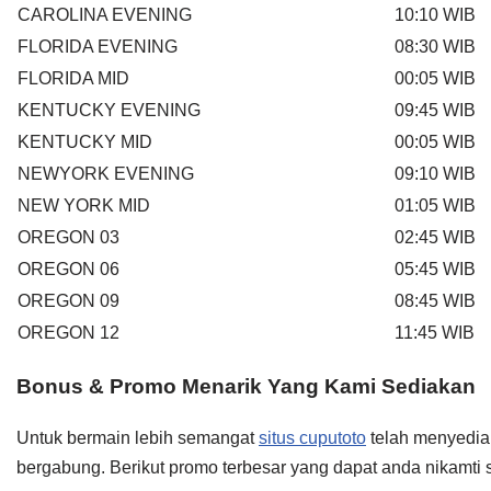
CAROLINA EVENING
10:10 WIB
FLORIDA EVENING
08:30 WIB
FLORIDA MID
00:05 WIB
KENTUCKY EVENING
09:45 WIB
KENTUCKY MID
00:05 WIB
NEWYORK EVENING
09:10 WIB
NEW YORK MID
01:05 WIB
OREGON 03
02:45 WIB
OREGON 06
05:45 WIB
OREGON 09
08:45 WIB
OREGON 12
11:45 WIB
Bonus & Promo Menarik Yang Kami Sediakan
Untuk bermain lebih semangat
situs cuputoto
telah menyediak
bergabung. Berikut promo terbesar yang dapat anda nikamti