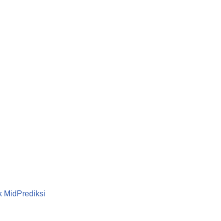
k Mid
Prediksi