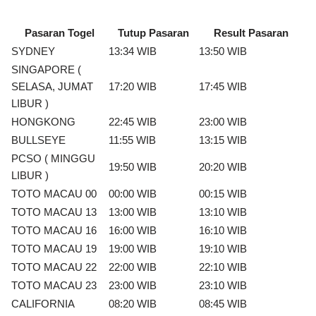
Pasaran Togel
Tutup Pasaran
Result Pasaran
SYDNEY
13:34 WIB
13:50 WIB
SINGAPORE (
SELASA, JUMAT
17:20 WIB
17:45 WIB
LIBUR )
HONGKONG
22:45 WIB
23:00 WIB
BULLSEYE
11:55 WIB
13:15 WIB
PCSO ( MINGGU
19:50 WIB
20:20 WIB
LIBUR )
TOTO MACAU 00
00:00 WIB
00:15 WIB
TOTO MACAU 13
13:00 WIB
13:10 WIB
TOTO MACAU 16
16:00 WIB
16:10 WIB
TOTO MACAU 19
19:00 WIB
19:10 WIB
TOTO MACAU 22
22:00 WIB
22:10 WIB
TOTO MACAU 23
23:00 WIB
23:10 WIB
CALIFORNIA
08:20 WIB
08:45 WIB