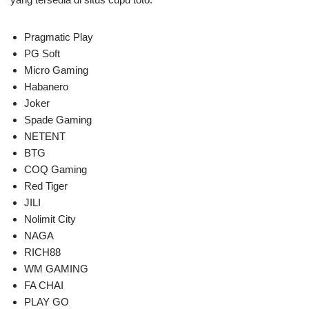
Pragmatic Play
PG Soft
Micro Gaming
Habanero
Joker
Spade Gaming
NETENT
BTG
COQ Gaming
Red Tiger
JILI
Nolimit City
NAGA
RICH88
WM GAMING
FA CHAI
PLAY GO