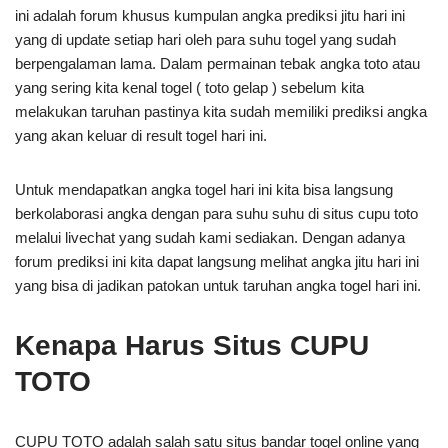
ini adalah forum khusus kumpulan angka prediksi jitu hari ini
yang di update setiap hari oleh para suhu togel yang sudah
berpengalaman lama. Dalam permainan tebak angka toto atau
yang sering kita kenal togel ( toto gelap ) sebelum kita
melakukan taruhan pastinya kita sudah memiliki prediksi angka
yang akan keluar di result togel hari ini.
Untuk mendapatkan angka togel hari ini kita bisa langsung
berkolaborasi angka dengan para suhu suhu di situs cupu toto
melalui livechat yang sudah kami sediakan. Dengan adanya
forum prediksi ini kita dapat langsung melihat angka jitu hari ini
yang bisa di jadikan patokan untuk taruhan angka togel hari ini.
Kenapa Harus Situs CUPU
TOTO
CUPU TOTO adalah salah satu situs bandar togel online yang