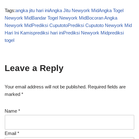
Tags:
angka jitu hari ini
Angka Jitu Newyork Mid
Angka Togel
Newyork Mid
Bandar Togel Newyork Mid
Bocoran Angka
Newyork Mid
Prediksi Cuputoto
Prediksi Cuputoto Newyork Mid
Hari Ini Kamis
prediksi hari ini
Prediksi Newyork Mid
prediksi
togel
Leave a Reply
Your email address will not be published.
Required fields are
marked
*
Name
*
Email
*