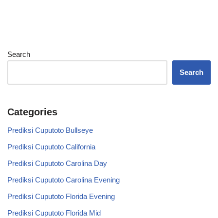
Search
Search
Categories
Prediksi Cuputoto Bullseye
Prediksi Cuputoto California
Prediksi Cuputoto Carolina Day
Prediksi Cuputoto Carolina Evening
Prediksi Cuputoto Florida Evening
Prediksi Cuputoto Florida Mid