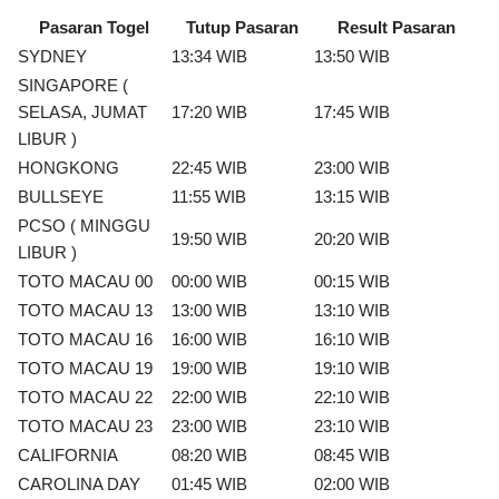
Pasaran Togel
Tutup Pasaran
Result Pasaran
SYDNEY
13:34 WIB
13:50 WIB
SINGAPORE (
SELASA, JUMAT
17:20 WIB
17:45 WIB
LIBUR )
HONGKONG
22:45 WIB
23:00 WIB
BULLSEYE
11:55 WIB
13:15 WIB
PCSO ( MINGGU
19:50 WIB
20:20 WIB
LIBUR )
TOTO MACAU 00
00:00 WIB
00:15 WIB
TOTO MACAU 13
13:00 WIB
13:10 WIB
TOTO MACAU 16
16:00 WIB
16:10 WIB
TOTO MACAU 19
19:00 WIB
19:10 WIB
TOTO MACAU 22
22:00 WIB
22:10 WIB
TOTO MACAU 23
23:00 WIB
23:10 WIB
CALIFORNIA
08:20 WIB
08:45 WIB
CAROLINA DAY
01:45 WIB
02:00 WIB