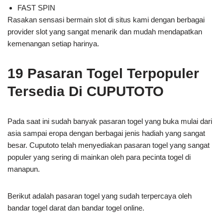
FAST SPIN
Rasakan sensasi bermain slot di situs kami dengan berbagai
provider slot yang sangat menarik dan mudah mendapatkan
kemenangan setiap harinya.
19 Pasaran Togel Terpopuler
Tersedia Di CUPUTOTO
Pada saat ini sudah banyak pasaran togel yang buka mulai dari
asia sampai eropa dengan berbagai jenis hadiah yang sangat
besar. Cuputoto telah menyediakan pasaran togel yang sangat
populer yang sering di mainkan oleh para pecinta togel di
manapun.
Berikut adalah pasaran togel yang sudah terpercaya oleh
bandar togel darat dan bandar togel online.