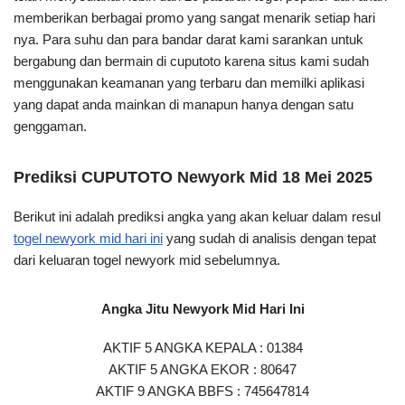
memberikan berbagai promo yang sangat menarik setiap hari
nya. Para suhu dan para bandar darat kami sarankan untuk
bergabung dan bermain di cuputoto karena situs kami sudah
menggunakan keamanan yang terbaru dan memilki aplikasi
yang dapat anda mainkan di manapun hanya dengan satu
genggaman.
Prediksi CUPUTOTO Newyork Mid 18 Mei 2025
Berikut ini adalah prediksi angka yang akan keluar dalam resul
togel newyork mid hari ini
yang sudah di analisis dengan tepat
dari keluaran togel newyork mid sebelumnya.
Angka Jitu Newyork Mid Hari Ini
AKTIF 5 ANGKA KEPALA : 01384
AKTIF 5 ANGKA EKOR : 80647
AKTIF 9 ANGKA BBFS : 745647814