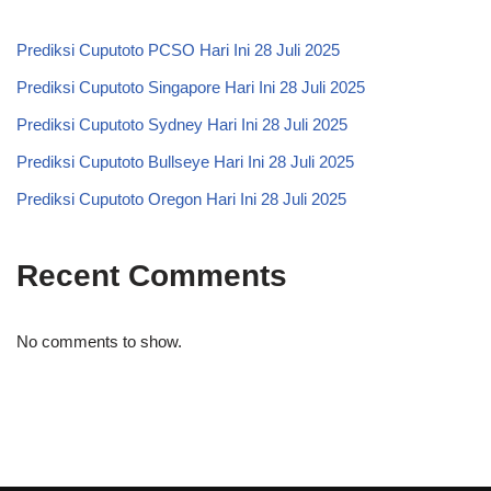
Prediksi Cuputoto PCSO Hari Ini 28 Juli 2025
Prediksi Cuputoto Singapore Hari Ini 28 Juli 2025
Prediksi Cuputoto Sydney Hari Ini 28 Juli 2025
Prediksi Cuputoto Bullseye Hari Ini 28 Juli 2025
Prediksi Cuputoto Oregon Hari Ini 28 Juli 2025
Recent Comments
No comments to show.