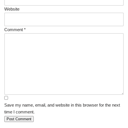
Website
Comment
*
Save my name, email, and website in this browser for the next
time I comment.