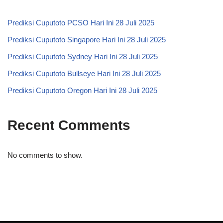
Prediksi Cuputoto PCSO Hari Ini 28 Juli 2025
Prediksi Cuputoto Singapore Hari Ini 28 Juli 2025
Prediksi Cuputoto Sydney Hari Ini 28 Juli 2025
Prediksi Cuputoto Bullseye Hari Ini 28 Juli 2025
Prediksi Cuputoto Oregon Hari Ini 28 Juli 2025
Recent Comments
No comments to show.