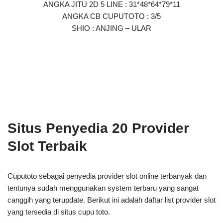
ANGKA JITU 2D 5 LINE : 31*48*64*79*11
ANGKA CB CUPUTOTO : 3/5
SHIO : ANJING – ULAR
Situs Penyedia 20 Provider
Slot Terbaik
Cuputoto sebagai penyedia provider slot online terbanyak dan
tentunya sudah menggunakan system terbaru yang sangat
canggih yang terupdate. Berikut ini adalah daftar list provider slot
yang tersedia di situs cupu toto.