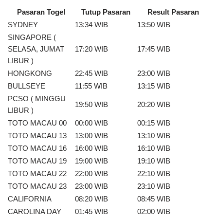
Pasaran Togel
Tutup Pasaran
Result Pasaran
SYDNEY
13:34 WIB
13:50 WIB
SINGAPORE (
SELASA, JUMAT
17:20 WIB
17:45 WIB
LIBUR )
HONGKONG
22:45 WIB
23:00 WIB
BULLSEYE
11:55 WIB
13:15 WIB
PCSO ( MINGGU
19:50 WIB
20:20 WIB
LIBUR )
TOTO MACAU 00
00:00 WIB
00:15 WIB
TOTO MACAU 13
13:00 WIB
13:10 WIB
TOTO MACAU 16
16:00 WIB
16:10 WIB
TOTO MACAU 19
19:00 WIB
19:10 WIB
TOTO MACAU 22
22:00 WIB
22:10 WIB
TOTO MACAU 23
23:00 WIB
23:10 WIB
CALIFORNIA
08:20 WIB
08:45 WIB
CAROLINA DAY
01:45 WIB
02:00 WIB