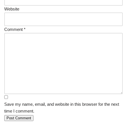
Website
Comment
*
Save my name, email, and website in this browser for the next
time I comment.