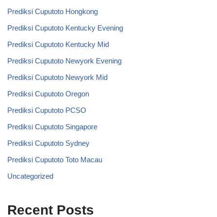
Prediksi Cuputoto Hongkong
Prediksi Cuputoto Kentucky Evening
Prediksi Cuputoto Kentucky Mid
Prediksi Cuputoto Newyork Evening
Prediksi Cuputoto Newyork Mid
Prediksi Cuputoto Oregon
Prediksi Cuputoto PCSO
Prediksi Cuputoto Singapore
Prediksi Cuputoto Sydney
Prediksi Cuputoto Toto Macau
Uncategorized
Recent Posts