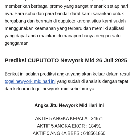
memberikan berbagai promo yang sangat menarik setiap hari
nya. Para suhu dan para bandar darat kami sarankan untuk
bergabung dan bermain di cuputoto karena situs kami sudah
menggunakan keamanan yang terbaru dan memilki aplikasi
yang dapat anda mainkan di manapun hanya dengan satu
genggaman.
Prediksi CUPUTOTO Newyork Mid 26 Juli 2025
Berikut ini adalah prediksi angka yang akan keluar dalam resul
togel newyork mid hari ini
yang sudah di analisis dengan tepat
dari keluaran togel newyork mid sebelumnya.
Angka Jitu Newyork Mid Hari Ini
AKTIF 5 ANGKA KEPALA : 34671
AKTIF 5 ANGKA EKOR : 18491
AKTIF 9 ANGKA BBFS : 648561860