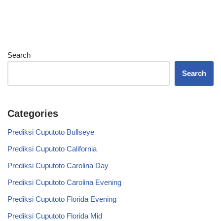
Search
Search
Categories
Prediksi Cuputoto Bullseye
Prediksi Cuputoto California
Prediksi Cuputoto Carolina Day
Prediksi Cuputoto Carolina Evening
Prediksi Cuputoto Florida Evening
Prediksi Cuputoto Florida Mid