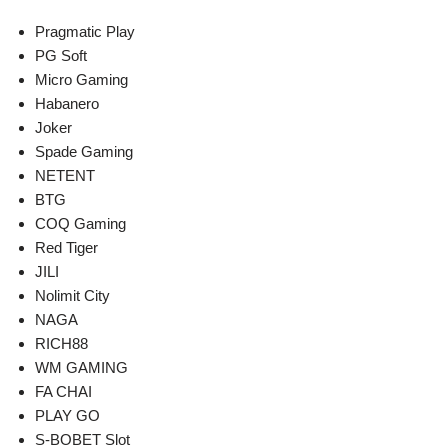
Pragmatic Play
PG Soft
Micro Gaming
Habanero
Joker
Spade Gaming
NETENT
BTG
COQ Gaming
Red Tiger
JILI
Nolimit City
NAGA
RICH88
WM GAMING
FA CHAI
PLAY GO
S-BOBET Slot