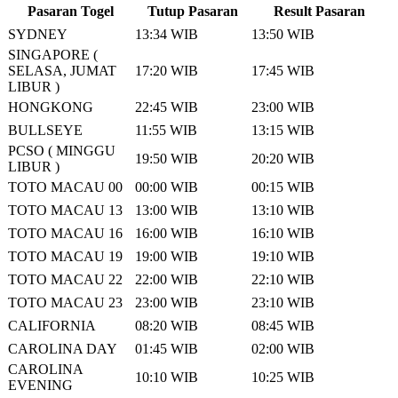
Pasaran Togel
Tutup Pasaran
Result Pasaran
SYDNEY
13:34 WIB
13:50 WIB
SINGAPORE (
SELASA, JUMAT
17:20 WIB
17:45 WIB
LIBUR )
HONGKONG
22:45 WIB
23:00 WIB
BULLSEYE
11:55 WIB
13:15 WIB
PCSO ( MINGGU
19:50 WIB
20:20 WIB
LIBUR )
TOTO MACAU 00
00:00 WIB
00:15 WIB
TOTO MACAU 13
13:00 WIB
13:10 WIB
TOTO MACAU 16
16:00 WIB
16:10 WIB
TOTO MACAU 19
19:00 WIB
19:10 WIB
TOTO MACAU 22
22:00 WIB
22:10 WIB
TOTO MACAU 23
23:00 WIB
23:10 WIB
CALIFORNIA
08:20 WIB
08:45 WIB
CAROLINA DAY
01:45 WIB
02:00 WIB
CAROLINA
10:10 WIB
10:25 WIB
EVENING