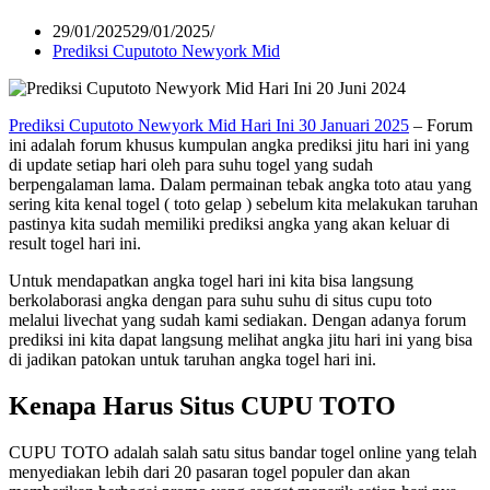
29/01/2025
29/01/2025
Prediksi Cuputoto Newyork Mid
Prediksi Cuputoto Newyork Mid Hari Ini 30 Januari 2025
– Forum
ini adalah forum khusus kumpulan angka prediksi jitu hari ini yang
di update setiap hari oleh para suhu togel yang sudah
berpengalaman lama. Dalam permainan tebak angka toto atau yang
sering kita kenal togel ( toto gelap ) sebelum kita melakukan taruhan
pastinya kita sudah memiliki prediksi angka yang akan keluar di
result togel hari ini.
Untuk mendapatkan angka togel hari ini kita bisa langsung
berkolaborasi angka dengan para suhu suhu di situs cupu toto
melalui livechat yang sudah kami sediakan. Dengan adanya forum
prediksi ini kita dapat langsung melihat angka jitu hari ini yang bisa
di jadikan patokan untuk taruhan angka togel hari ini.
Kenapa Harus Situs CUPU TOTO
CUPU TOTO adalah salah satu situs bandar togel online yang telah
menyediakan lebih dari 20 pasaran togel populer dan akan