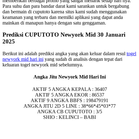
memberikan berbagai promo yang sangat menarik setiap hari nya.
Para suhu dan para bandar darat kami sarankan untuk bergabung
dan bermain di cuputoto karena situs kami sudah menggunakan
keamanan yang terbaru dan memilki aplikasi yang dapat anda
mainkan di manapun hanya dengan satu genggaman.
Prediksi CUPUTOTO Newyork Mid 30 Januari
2025
Berikut ini adalah prediksi angka yang akan keluar dalam resul
togel
newyork mid hari ini
yang sudah di analisis dengan tepat dari
keluaran togel newyork mid sebelumnya.
Angka Jitu Newyork Mid Hari Ini
AKTIF 5 ANGKA KEPALA : 36407
AKTIF 5 ANGKA EKOR : 86537
AKTIF 9 ANGKA BBFS : 198479191
ANGKA JITU 2D 5 LINE : 38*66*45*03*77
ANGKA CB CUPUTOTO : 3/5
SHIO : KELINCI – BABI