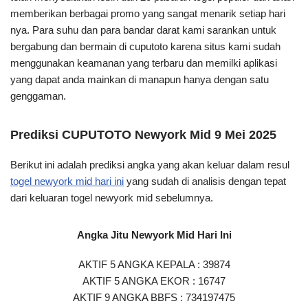
memberikan berbagai promo yang sangat menarik setiap hari
nya. Para suhu dan para bandar darat kami sarankan untuk
bergabung dan bermain di cuputoto karena situs kami sudah
menggunakan keamanan yang terbaru dan memilki aplikasi
yang dapat anda mainkan di manapun hanya dengan satu
genggaman.
Prediksi CUPUTOTO Newyork Mid 9 Mei 2025
Berikut ini adalah prediksi angka yang akan keluar dalam resul
togel newyork mid hari ini
yang sudah di analisis dengan tepat
dari keluaran togel newyork mid sebelumnya.
Angka Jitu Newyork Mid Hari Ini
AKTIF 5 ANGKA KEPALA : 39874
AKTIF 5 ANGKA EKOR : 16747
AKTIF 9 ANGKA BBFS : 734197475