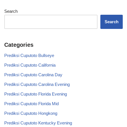
Search
Search
Categories
Prediksi Cuputoto Bullseye
Prediksi Cuputoto California
Prediksi Cuputoto Carolina Day
Prediksi Cuputoto Carolina Evening
Prediksi Cuputoto Florida Evening
Prediksi Cuputoto Florida Mid
Prediksi Cuputoto Hongkong
Prediksi Cuputoto Kentucky Evening