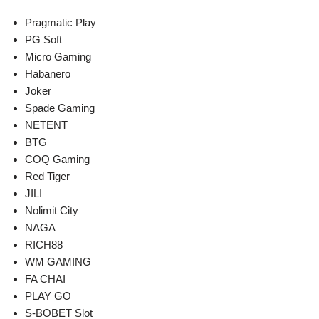
Pragmatic Play
PG Soft
Micro Gaming
Habanero
Joker
Spade Gaming
NETENT
BTG
COQ Gaming
Red Tiger
JILI
Nolimit City
NAGA
RICH88
WM GAMING
FA CHAI
PLAY GO
S-BOBET Slot