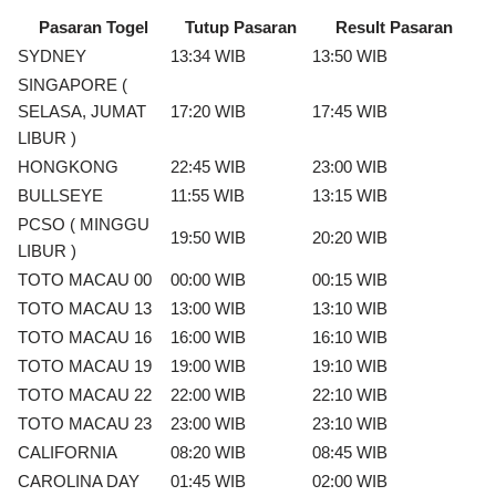
Pasaran Togel
Tutup Pasaran
Result Pasaran
SYDNEY
13:34 WIB
13:50 WIB
SINGAPORE (
SELASA, JUMAT
17:20 WIB
17:45 WIB
LIBUR )
HONGKONG
22:45 WIB
23:00 WIB
BULLSEYE
11:55 WIB
13:15 WIB
PCSO ( MINGGU
19:50 WIB
20:20 WIB
LIBUR )
TOTO MACAU 00
00:00 WIB
00:15 WIB
TOTO MACAU 13
13:00 WIB
13:10 WIB
TOTO MACAU 16
16:00 WIB
16:10 WIB
TOTO MACAU 19
19:00 WIB
19:10 WIB
TOTO MACAU 22
22:00 WIB
22:10 WIB
TOTO MACAU 23
23:00 WIB
23:10 WIB
CALIFORNIA
08:20 WIB
08:45 WIB
CAROLINA DAY
01:45 WIB
02:00 WIB