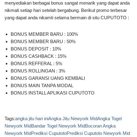
menyediakan berbagai bonus sangat menarik yang dapat anda
nikmati setiap hari setelah bergabung. Berikut promo terbesar
yang dapat anda nikamti selama bermain di situ CUPUTOTO :
BONUS MEMBER BARU : 100%
BONUS MEMBER BARU : 50%
BONUS DEPOSIT : 10%
BONUS CASHBACK : 15%
BONUS REFFERAL : 5%
BONUS ROLLINGAN : 3%
BONUS GARANSI UANG KEMBALI
BONUS MAIN TANPA MODAL
BONUS INSTALL APLIKASI CUPUTOTO
Tags:
angka jitu hari ini
Angka Jitu Newyork Mid
Angka Togel
Newyork Mid
Bandar Togel Newyork Mid
Bocoran Angka
Newyork Mid
Prediksi Cuputoto
Prediksi Cuputoto Newyork Mid