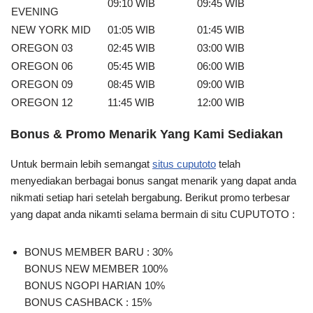
09:10 WIB
09:45 WIB
EVENING
NEW YORK MID
01:05 WIB
01:45 WIB
OREGON 03
02:45 WIB
03:00 WIB
OREGON 06
05:45 WIB
06:00 WIB
OREGON 09
08:45 WIB
09:00 WIB
OREGON 12
11:45 WIB
12:00 WIB
Bonus & Promo Menarik Yang Kami Sediakan
Untuk bermain lebih semangat
situs cuputoto
telah
menyediakan berbagai bonus sangat menarik yang dapat anda
nikmati setiap hari setelah bergabung. Berikut promo terbesar
yang dapat anda nikamti selama bermain di situ CUPUTOTO :
BONUS MEMBER BARU : 30%
BONUS NEW MEMBER 100%
BONUS NGOPI HARIAN 10%
BONUS CASHBACK : 15%