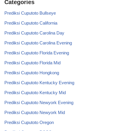
Categories
Prediksi Cuputoto Bullseye
Prediksi Cuputoto California
Prediksi Cuputoto Carolina Day
Prediksi Cuputoto Carolina Evening
Prediksi Cuputoto Florida Evening
Prediksi Cuputoto Florida Mid
Prediksi Cuputoto Hongkong
Prediksi Cuputoto Kentucky Evening
Prediksi Cuputoto Kentucky Mid
Prediksi Cuputoto Newyork Evening
Prediksi Cuputoto Newyork Mid
Prediksi Cuputoto Oregon