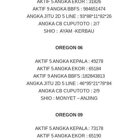
AKTIF 5 ANGKA EKOR : 31826
AKTIF 9 ANGKA BBFS : 984651474
ANGKA JITU 2D 5 LINE : 93*88*11*82*26
ANGKA CB CUPUTOTO : 2/7
SHIO : AYAM -KERBAU
OREGON 06
AKTIF 5 ANGKA KEPALA : 49278
AKTIF 5 ANGKA EKOR : 65184
AKTIF 9 ANGKA BBFS :182843813
ANGKA JITU 2D 5 LINE : 46*95*21*78*84
ANGKA CB CUPUTOTO : 2/9
SHIO : MONYET – ANJING
OREGON 09
AKTIF 5 ANGKA KEPALA : 73178
AKTIF 5 ANGKA EKOR : 65190