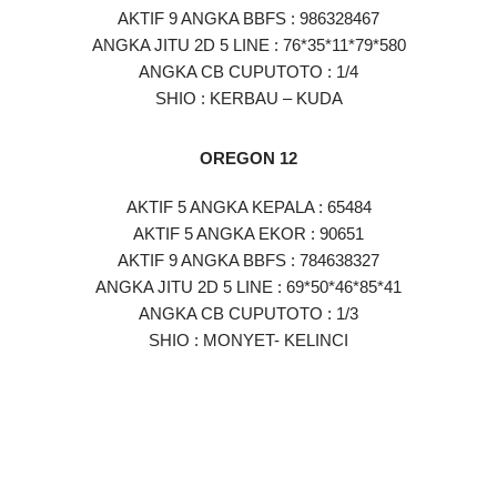
AKTIF 9 ANGKA BBFS : 986328467
ANGKA JITU 2D 5 LINE : 76*35*11*79*580
ANGKA CB CUPUTOTO : 1/4
SHIO : KERBAU – KUDA
OREGON 12
AKTIF 5 ANGKA KEPALA : 65484
AKTIF 5 ANGKA EKOR : 90651
AKTIF 9 ANGKA BBFS : 784638327
ANGKA JITU 2D 5 LINE : 69*50*46*85*41
ANGKA CB CUPUTOTO : 1/3
SHIO : MONYET- KELINCI