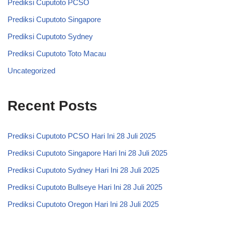
Prediksi Cuputoto PCSO
Prediksi Cuputoto Singapore
Prediksi Cuputoto Sydney
Prediksi Cuputoto Toto Macau
Uncategorized
Recent Posts
Prediksi Cuputoto PCSO Hari Ini 28 Juli 2025
Prediksi Cuputoto Singapore Hari Ini 28 Juli 2025
Prediksi Cuputoto Sydney Hari Ini 28 Juli 2025
Prediksi Cuputoto Bullseye Hari Ini 28 Juli 2025
Prediksi Cuputoto Oregon Hari Ini 28 Juli 2025