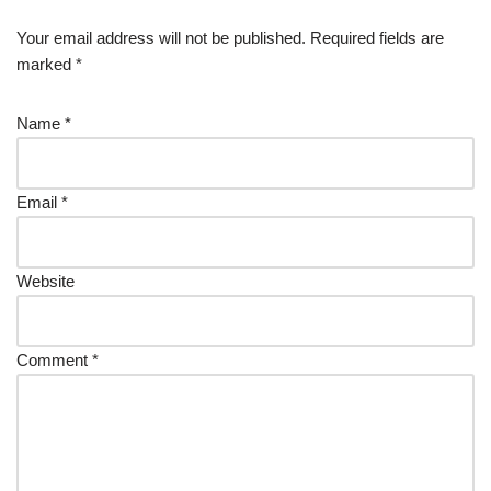
Your email address will not be published.
Required fields are
marked
*
Name
*
Email
*
Website
Comment
*