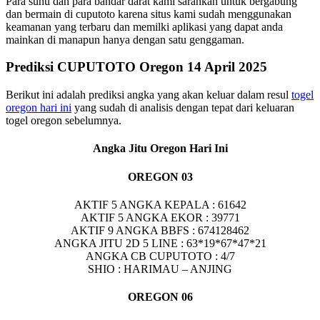
Para suhu dan para bandar darat kami sarankan untuk bergabung
dan bermain di cuputoto karena situs kami sudah menggunakan
keamanan yang terbaru dan memilki aplikasi yang dapat anda
mainkan di manapun hanya dengan satu genggaman.
Prediksi CUPUTOTO Oregon 14 April 2025
Berikut ini adalah prediksi angka yang akan keluar dalam resul
togel
oregon hari ini
yang sudah di analisis dengan tepat dari keluaran
togel oregon sebelumnya.
Angka Jitu Oregon Hari Ini
OREGON 03
AKTIF 5 ANGKA KEPALA : 61642
AKTIF 5 ANGKA EKOR : 39771
AKTIF 9 ANGKA BBFS : 674128462
ANGKA JITU 2D 5 LINE : 63*19*67*47*21
ANGKA CB CUPUTOTO : 4/7
SHIO : HARIMAU – ANJING
OREGON 06