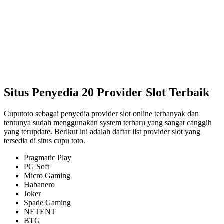
Situs Penyedia 20 Provider Slot Terbaik
Cuputoto sebagai penyedia provider slot online terbanyak dan
tentunya sudah menggunakan system terbaru yang sangat canggih
yang terupdate. Berikut ini adalah daftar list provider slot yang
tersedia di situs cupu toto.
Pragmatic Play
PG Soft
Micro Gaming
Habanero
Joker
Spade Gaming
NETENT
BTG