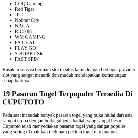
COQ Gaming
Red Tiger
JILI
Nolimit City
NAGA
RICH88
WM GAMING
FA CHAI
PLAY GO
S-BOBET Slot
FAST SPIN
Rasakan sensasi bermain slot di situs kami dengan berbagai provider
slot yang sangat menarik dan mudah mendapatkan kemenangan
setiap harinya.
19 Pasaran Togel Terpopuler Tersedia Di
CUPUTOTO
Pada saat ini sudah banyak pasaran togel yang buka mulai dari asia
sampai eropa dengan berbagai jenis hadiah yang sangat besar.
Cuputoto telah menyediakan pasaran togel yang sangat populer
yang sering di mainkan oleh para pecinta togel di manapun.