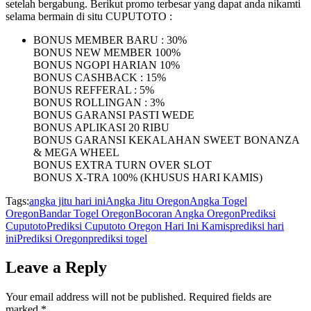
setelah bergabung. Berikut promo terbesar yang dapat anda nikamti
selama bermain di situ CUPUTOTO :
BONUS MEMBER BARU : 30%
BONUS NEW MEMBER 100%
BONUS NGOPI HARIAN 10%
BONUS CASHBACK : 15%
BONUS REFFERAL : 5%
BONUS ROLLINGAN : 3%
BONUS GARANSI PASTI WEDE
BONUS APLIKASI 20 RIBU
BONUS GARANSI KEKALAHAN SWEET BONANZA
& MEGA WHEEL
BONUS EXTRA TURN OVER SLOT
BONUS X-TRA 100% (KHUSUS HARI KAMIS)
Tags:
angka jitu hari ini
Angka Jitu Oregon
Angka Togel
Oregon
Bandar Togel Oregon
Bocoran Angka Oregon
Prediksi
Cuputoto
Prediksi Cuputoto Oregon Hari Ini Kamis
prediksi hari
ini
Prediksi Oregon
prediksi togel
Leave a Reply
Your email address will not be published.
Required fields are
marked
*