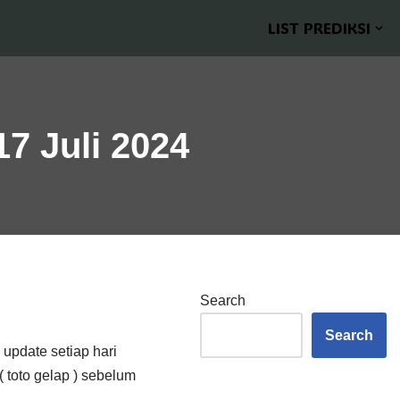
LIST PREDIKSI
17 Juli 2024
Search
Search
 update setiap hari
 toto gelap ) sebelum