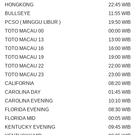
HONGKONG
22:45 WIB
BULLSEYE
11:55 WIB
PCSO ( MINGGU LIBUR )
19:50 WIB
TOTO MACAU 00
00:00 WIB
TOTO MACAU 13
13:00 WIB
TOTO MACAU 16
16:00 WIB
TOTO MACAU 19
19:00 WIB
TOTO MACAU 22
22:00 WIB
TOTO MACAU 23
23:00 WIB
CALIFORNIA
08:20 WIB
CAROLINA DAY
01:45 WIB
CAROLINA EVENING
10:10 WIB
FLORIDA EVENING
08:30 WIB
FLORIDA MID
00:05 WIB
KENTUCKY EVENING
09:45 WIB