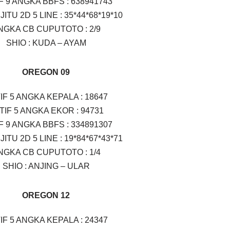
F 9 ANGKA BBFS : 638941743
ITU 2D 5 LINE : 35*44*68*19*10
NGKA CB CUPUTOTO : 2/9
SHIO : KUDA – AYAM
OREGON 09
IF 5 ANGKA KEPALA : 18647
TIF 5 ANGKA EKOR : 94731
F 9 ANGKA BBFS : 334891307
ITU 2D 5 LINE : 19*84*67*43*71
NGKA CB CUPUTOTO : 1/4
SHIO : ANJING – ULAR
OREGON 12
IF 5 ANGKA KEPALA : 24347