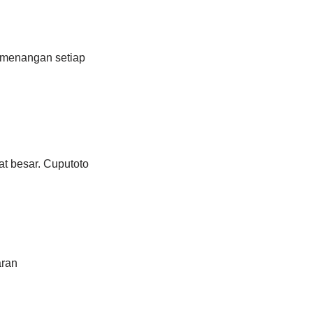
kemenangan setiap
at besar. Cuputoto
aran