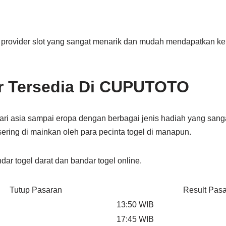
ai provider slot yang sangat menarik dan mudah mendapatkan 
er Tersedia Di CUPUTOTO
ari asia sampai eropa dengan berbagai jenis hadiah yang sang
ering di mainkan oleh para pecinta togel di manapun.
ar togel darat dan bandar togel online.
Tutup Pasaran
Result Pas
13:50 WIB
17:45 WIB