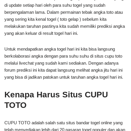
di update setiap hari oleh para suhu togel yang sudah
berpengalaman lama. Dalam permainan tebak angka toto atau
yang sering kita kenal togel ( toto gelap ) sebelum kita
melakukan taruhan pastinya kita sudah memiliki prediksi angka
yang akan keluar di result togel hari ini.
Untuk mendapatkan angka togel hari ini kita bisa langsung
berkolaborasi angka dengan para suhu suhu di situs cupu toto
melalui livechat yang sudah kami sediakan. Dengan adanya
forum prediksi ini kita dapat langsung melihat angka jitu hari ini
yang bisa di jadikan patokan untuk taruhan angka togel hari ini.
Kenapa Harus Situs CUPU
TOTO
CUPU TOTO adalah salah satu situs bandar togel online yang
telah menyediakan lebih dari 20 pasaran togel populer dan akan