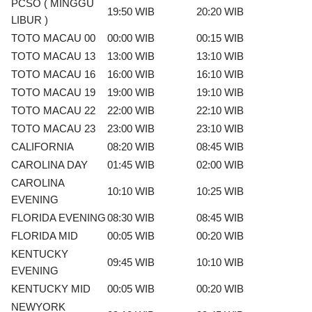
PCSO ( MINGGU
19:50 WIB
20:20 WIB
LIBUR )
TOTO MACAU 00
00:00 WIB
00:15 WIB
TOTO MACAU 13
13:00 WIB
13:10 WIB
TOTO MACAU 16
16:00 WIB
16:10 WIB
TOTO MACAU 19
19:00 WIB
19:10 WIB
TOTO MACAU 22
22:00 WIB
22:10 WIB
TOTO MACAU 23
23:00 WIB
23:10 WIB
CALIFORNIA
08:20 WIB
08:45 WIB
CAROLINA DAY
01:45 WIB
02:00 WIB
CAROLINA
10:10 WIB
10:25 WIB
EVENING
FLORIDA EVENING
08:30 WIB
08:45 WIB
FLORIDA MID
00:05 WIB
00:20 WIB
KENTUCKY
09:45 WIB
10:10 WIB
EVENING
KENTUCKY MID
00:05 WIB
00:20 WIB
NEWYORK