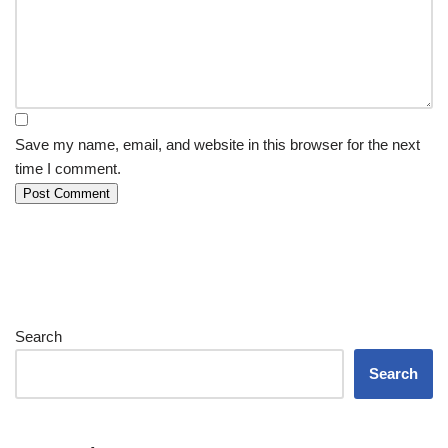
Save my name, email, and website in this browser for the next
time I comment.
Search
Search