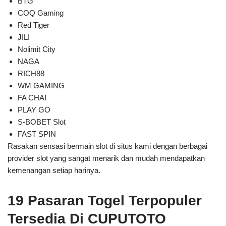
BTG
COQ Gaming
Red Tiger
JILI
Nolimit City
NAGA
RICH88
WM GAMING
FA CHAI
PLAY GO
S-BOBET Slot
FAST SPIN
Rasakan sensasi bermain slot di situs kami dengan berbagai
provider slot yang sangat menarik dan mudah mendapatkan
kemenangan setiap harinya.
19 Pasaran Togel Terpopuler
Tersedia Di CUPUTOTO