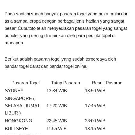
Pada saat ini sudah banyak pasaran togel yang buka mulai dari
asia sampai eropa dengan berbagai jenis hadiah yang sangat
besar. Cuputoto telah menyediakan pasaran togel yang sangat
populer yang sering di mainkan oleh para pecinta togel di
manapun.
Berikut adalah pasaran togel yang sudah terpercaya oleh
bandar togel darat dan bandar togel online.
Pasaran Togel
Tutup Pasaran
Result Pasaran
SYDNEY
13:34 WIB
13:50 WIB
SINGAPORE (
SELASA, JUMAT
17:20 WIB
17:45 WIB
LIBUR )
HONGKONG
22:45 WIB
23:00 WIB
BULLSEYE
11:55 WIB
13:15 WIB