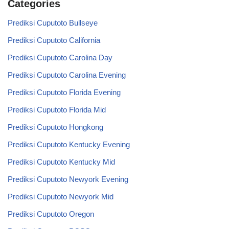
Categories
Prediksi Cuputoto Bullseye
Prediksi Cuputoto California
Prediksi Cuputoto Carolina Day
Prediksi Cuputoto Carolina Evening
Prediksi Cuputoto Florida Evening
Prediksi Cuputoto Florida Mid
Prediksi Cuputoto Hongkong
Prediksi Cuputoto Kentucky Evening
Prediksi Cuputoto Kentucky Mid
Prediksi Cuputoto Newyork Evening
Prediksi Cuputoto Newyork Mid
Prediksi Cuputoto Oregon