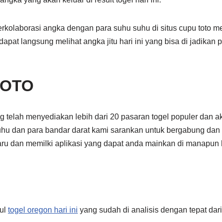
erkolaborasi angka dengan para suhu suhu di situs cupu toto me
apat langsung melihat angka jitu hari ini yang bisa di jadikan 
TOTO
g telah menyediakan lebih dari 20 pasaran togel populer dan
uhu dan para bandar darat kami sarankan untuk bergabung dan 
ru dan memilki aplikasi yang dapat anda mainkan di manapun
sul
togel oregon hari ini
yang sudah di analisis dengan tepat dari