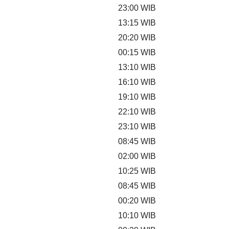
23:00 WIB
13:15 WIB
20:20 WIB
00:15 WIB
13:10 WIB
16:10 WIB
19:10 WIB
22:10 WIB
23:10 WIB
08:45 WIB
02:00 WIB
10:25 WIB
08:45 WIB
00:20 WIB
10:10 WIB