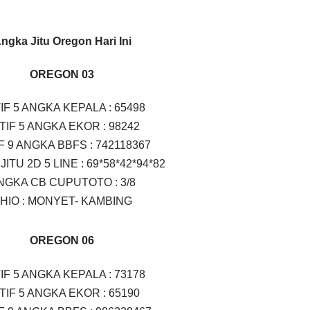
ngka Jitu Oregon Hari Ini
OREGON 03
IF 5 ANGKA KEPALA : 65498
TIF 5 ANGKA EKOR : 98242
F 9 ANGKA BBFS : 742118367
ITU 2D 5 LINE : 69*58*42*94*82
NGKA CB CUPUTOTO : 3/8
HIO : MONYET- KAMBING
OREGON 06
IF 5 ANGKA KEPALA : 73178
TIF 5 ANGKA EKOR : 65190