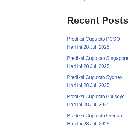
Recent Posts
Prediksi Cuputoto PCSO
Hari Ini 28 Juli 2025
Prediksi Cuputoto Singapore
Hari Ini 28 Juli 2025
Prediksi Cuputoto Sydney
Hari Ini 28 Juli 2025
Prediksi Cuputoto Bullseye
Hari Ini 28 Juli 2025
Prediksi Cuputoto Oregon
Hari Ini 28 Juli 2025