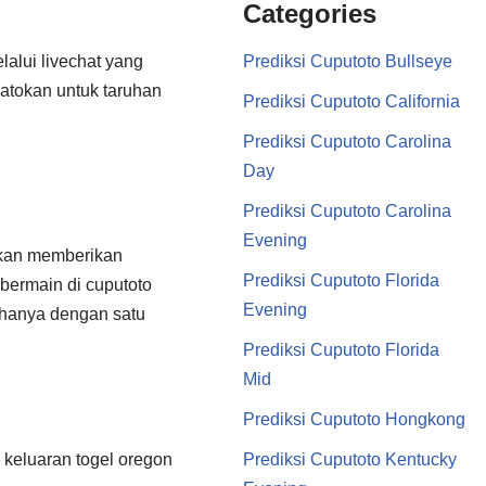
Categories
lalui livechat yang
Prediksi Cuputoto Bullseye
patokan untuk taruhan
Prediksi Cuputoto California
Prediksi Cuputoto Carolina
Day
Prediksi Cuputoto Carolina
Evening
 akan memberikan
Prediksi Cuputoto Florida
bermain di cuputoto
Evening
 hanya dengan satu
Prediksi Cuputoto Florida
Mid
Prediksi Cuputoto Hongkong
 keluaran togel oregon
Prediksi Cuputoto Kentucky