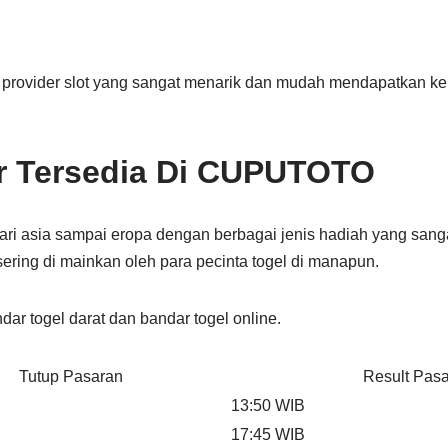
ai provider slot yang sangat menarik dan mudah mendapatkan 
er Tersedia Di CUPUTOTO
ari asia sampai eropa dengan berbagai jenis hadiah yang sang
ering di mainkan oleh para pecinta togel di manapun.
ar togel darat dan bandar togel online.
Tutup Pasaran
Result Pas
13:50 WIB
17:45 WIB