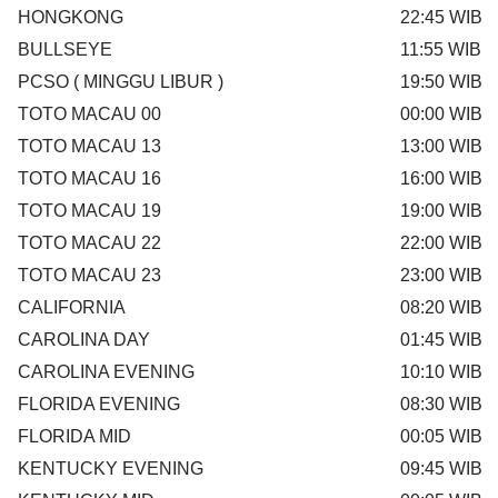
HONGKONG
22:45 WIB
BULLSEYE
11:55 WIB
PCSO ( MINGGU LIBUR )
19:50 WIB
TOTO MACAU 00
00:00 WIB
TOTO MACAU 13
13:00 WIB
TOTO MACAU 16
16:00 WIB
TOTO MACAU 19
19:00 WIB
TOTO MACAU 22
22:00 WIB
TOTO MACAU 23
23:00 WIB
CALIFORNIA
08:20 WIB
CAROLINA DAY
01:45 WIB
CAROLINA EVENING
10:10 WIB
FLORIDA EVENING
08:30 WIB
FLORIDA MID
00:05 WIB
KENTUCKY EVENING
09:45 WIB