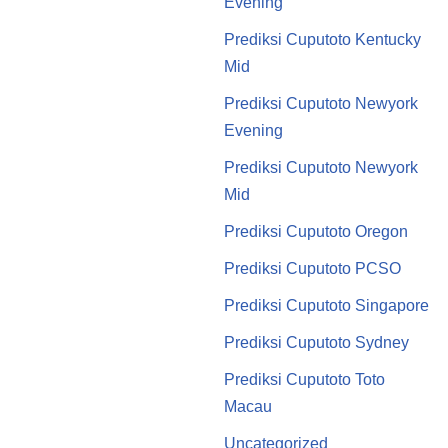
Evening
Prediksi Cuputoto Kentucky
Mid
Prediksi Cuputoto Newyork
Evening
Prediksi Cuputoto Newyork
Mid
Prediksi Cuputoto Oregon
Prediksi Cuputoto PCSO
Prediksi Cuputoto Singapore
Prediksi Cuputoto Sydney
Prediksi Cuputoto Toto
Macau
Uncategorized