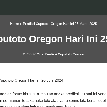
Home
»
Prediksi Cuputoto Oregon Hari Ini 25 Maret 2025
putoto Oregon Hari Ini 2
24/03/2025
Prediksi Cuputoto Oregon
adalah forum khusus kumpulan angka prediksi jitu hari ini yang 
ermainan tebak angka toto atau yang sering kita kenal togel (
ngka yang akan keluar di result togel hari ini.