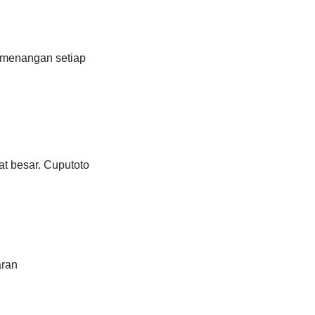
kemenangan setiap
at besar. Cuputoto
aran