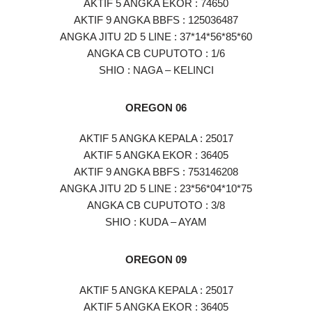
AKTIF 5 ANGKA EKOR : 74650
AKTIF 9 ANGKA BBFS : 125036487
ANGKA JITU 2D 5 LINE : 37*14*56*85*60
ANGKA CB CUPUTOTO : 1/6
SHIO : NAGA – KELINCI
OREGON 06
AKTIF 5 ANGKA KEPALA : 25017
AKTIF 5 ANGKA EKOR : 36405
AKTIF 9 ANGKA BBFS : 753146208
ANGKA JITU 2D 5 LINE : 23*56*04*10*75
ANGKA CB CUPUTOTO : 3/8
SHIO : KUDA – AYAM
OREGON 09
AKTIF 5 ANGKA KEPALA : 25017
AKTIF 5 ANGKA EKOR : 36405