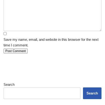
Save my name, email, and website in this browser for the next
time I comment.
Search
Search