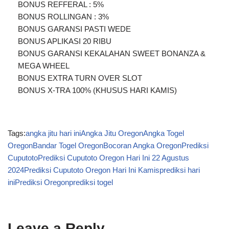
BONUS REFFERAL : 5%
BONUS ROLLINGAN : 3%
BONUS GARANSI PASTI WEDE
BONUS APLIKASI 20 RIBU
BONUS GARANSI KEKALAHAN SWEET BONANZA &
MEGA WHEEL
BONUS EXTRA TURN OVER SLOT
BONUS X-TRA 100% (KHUSUS HARI KAMIS)
Tags:
angka jitu hari ini
Angka Jitu Oregon
Angka Togel
Oregon
Bandar Togel Oregon
Bocoran Angka Oregon
Prediksi
Cuputoto
Prediksi Cuputoto Oregon Hari Ini 22 Agustus
2024
Prediksi Cuputoto Oregon Hari Ini Kamis
prediksi hari
ini
Prediksi Oregon
prediksi togel
Leave a Reply