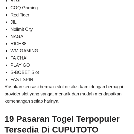
BTG
COQ Gaming
Red Tiger
JILI
Nolimit City
NAGA
RICH88
WM GAMING
FA CHAI
PLAY GO
S-BOBET Slot
FAST SPIN
Rasakan sensasi bermain slot di situs kami dengan berbagai
provider slot yang sangat menarik dan mudah mendapatkan
kemenangan setiap harinya.
19 Pasaran Togel Terpopuler
Tersedia Di CUPUTOTO