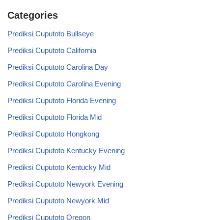
Categories
Prediksi Cuputoto Bullseye
Prediksi Cuputoto California
Prediksi Cuputoto Carolina Day
Prediksi Cuputoto Carolina Evening
Prediksi Cuputoto Florida Evening
Prediksi Cuputoto Florida Mid
Prediksi Cuputoto Hongkong
Prediksi Cuputoto Kentucky Evening
Prediksi Cuputoto Kentucky Mid
Prediksi Cuputoto Newyork Evening
Prediksi Cuputoto Newyork Mid
Prediksi Cuputoto Oregon