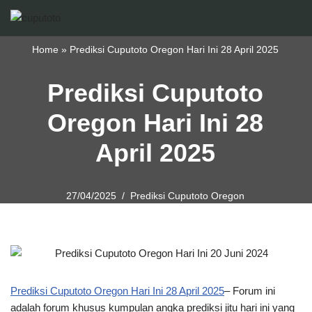
Skip
Home
»
Prediksi Cuputoto Oregon Hari Ini 28 April 2025
to
content
Prediksi Cuputoto
Oregon Hari Ini 28
April 2025
27/04/2025
Prediksi Cuputoto Oregon
Prediksi Cuputoto Oregon Hari Ini 28 April 2025
– Forum ini
adalah forum khusus kumpulan angka prediksi jitu hari ini yang