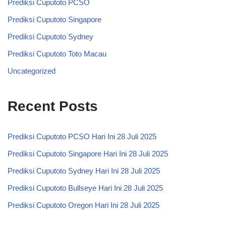
Prediksi Cuputoto PCSO
Prediksi Cuputoto Singapore
Prediksi Cuputoto Sydney
Prediksi Cuputoto Toto Macau
Uncategorized
Recent Posts
Prediksi Cuputoto PCSO Hari Ini 28 Juli 2025
Prediksi Cuputoto Singapore Hari Ini 28 Juli 2025
Prediksi Cuputoto Sydney Hari Ini 28 Juli 2025
Prediksi Cuputoto Bullseye Hari Ini 28 Juli 2025
Prediksi Cuputoto Oregon Hari Ini 28 Juli 2025