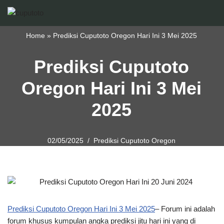
Skip
Home
»
Prediksi Cuputoto Oregon Hari Ini 3 Mei 2025
to
content
Prediksi Cuputoto
Oregon Hari Ini 3 Mei
2025
02/05/2025
Prediksi Cuputoto Oregon
Prediksi Cuputoto Oregon Hari Ini 3 Mei 2025
– Forum ini adalah
forum khusus kumpulan angka prediksi jitu hari ini yang di