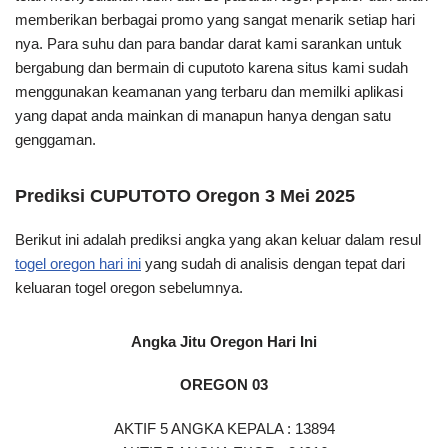
memberikan berbagai promo yang sangat menarik setiap hari
nya. Para suhu dan para bandar darat kami sarankan untuk
bergabung dan bermain di cuputoto karena situs kami sudah
menggunakan keamanan yang terbaru dan memilki aplikasi
yang dapat anda mainkan di manapun hanya dengan satu
genggaman.
Prediksi CUPUTOTO Oregon 3 Mei 2025
Berikut ini adalah prediksi angka yang akan keluar dalam resul
togel oregon hari ini
yang sudah di analisis dengan tepat dari
keluaran togel oregon sebelumnya.
Angka Jitu Oregon Hari Ini
OREGON 03
AKTIF 5 ANGKA KEPALA : 13894