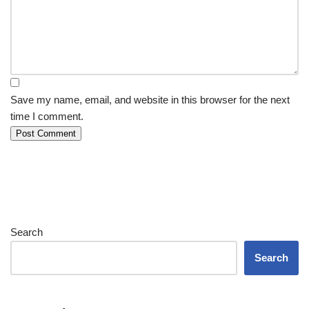
Save my name, email, and website in this browser for the next
time I comment.
Search
Search