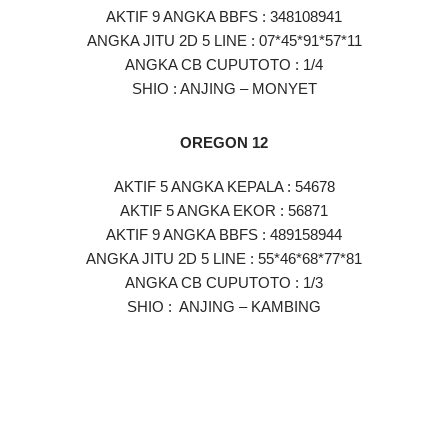
AKTIF 9 ANGKA BBFS : 348108941
ANGKA JITU 2D 5 LINE : 07*45*91*57*11
ANGKA CB CUPUTOTO : 1/4
SHIO : ANJING – MONYET
OREGON 12
AKTIF 5 ANGKA KEPALA : 54678
AKTIF 5 ANGKA EKOR : 56871
AKTIF 9 ANGKA BBFS : 489158944
ANGKA JITU 2D 5 LINE : 55*46*68*77*81
ANGKA CB CUPUTOTO : 1/3
SHIO : ANJING – KAMBING