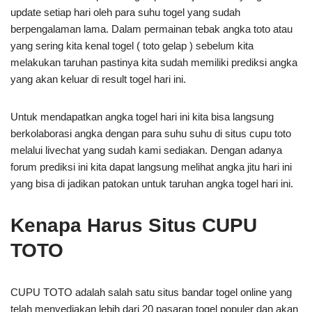
update setiap hari oleh para suhu togel yang sudah
berpengalaman lama. Dalam permainan tebak angka toto atau
yang sering kita kenal togel ( toto gelap ) sebelum kita
melakukan taruhan pastinya kita sudah memiliki prediksi angka
yang akan keluar di result togel hari ini.
Untuk mendapatkan angka togel hari ini kita bisa langsung
berkolaborasi angka dengan para suhu suhu di situs cupu toto
melalui livechat yang sudah kami sediakan. Dengan adanya
forum prediksi ini kita dapat langsung melihat angka jitu hari ini
yang bisa di jadikan patokan untuk taruhan angka togel hari ini.
Kenapa Harus Situs CUPU
TOTO
CUPU TOTO adalah salah satu situs bandar togel online yang
telah menyediakan lebih dari 20 pasaran togel populer dan akan