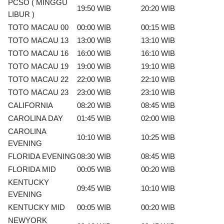
PCSO ( MINGGU
19:50 WIB
20:20 WIB
LIBUR )
TOTO MACAU 00
00:00 WIB
00:15 WIB
TOTO MACAU 13
13:00 WIB
13:10 WIB
TOTO MACAU 16
16:00 WIB
16:10 WIB
TOTO MACAU 19
19:00 WIB
19:10 WIB
TOTO MACAU 22
22:00 WIB
22:10 WIB
TOTO MACAU 23
23:00 WIB
23:10 WIB
CALIFORNIA
08:20 WIB
08:45 WIB
CAROLINA DAY
01:45 WIB
02:00 WIB
CAROLINA
10:10 WIB
10:25 WIB
EVENING
FLORIDA EVENING
08:30 WIB
08:45 WIB
FLORIDA MID
00:05 WIB
00:20 WIB
KENTUCKY
09:45 WIB
10:10 WIB
EVENING
KENTUCKY MID
00:05 WIB
00:20 WIB
NEWYORK