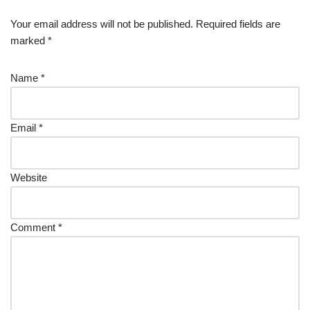
Your email address will not be published.
Required fields are
marked
*
Name
*
Email
*
Website
Comment
*