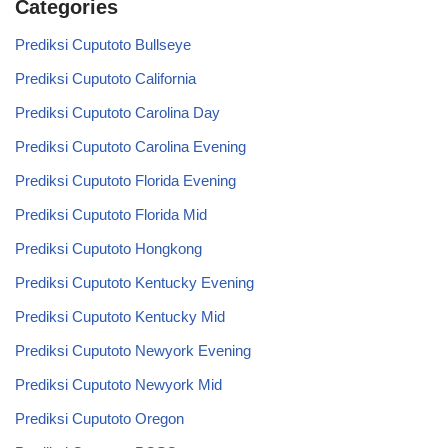
Categories
Prediksi Cuputoto Bullseye
Prediksi Cuputoto California
Prediksi Cuputoto Carolina Day
Prediksi Cuputoto Carolina Evening
Prediksi Cuputoto Florida Evening
Prediksi Cuputoto Florida Mid
Prediksi Cuputoto Hongkong
Prediksi Cuputoto Kentucky Evening
Prediksi Cuputoto Kentucky Mid
Prediksi Cuputoto Newyork Evening
Prediksi Cuputoto Newyork Mid
Prediksi Cuputoto Oregon