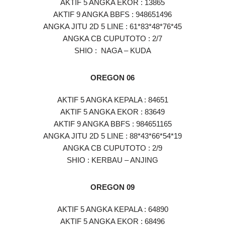
AKTIF 5 ANGKA EKOR : 13865
AKTIF 9 ANGKA BBFS : 948651496
ANGKA JITU 2D 5 LINE : 61*83*48*76*45
ANGKA CB CUPUTOTO : 2/7
SHIO : NAGA – KUDA
OREGON 06
AKTIF 5 ANGKA KEPALA : 84651
AKTIF 5 ANGKA EKOR : 83649
AKTIF 9 ANGKA BBFS : 984651165
ANGKA JITU 2D 5 LINE : 88*43*66*54*19
ANGKA CB CUPUTOTO : 2/9
SHIO : KERBAU – ANJING
OREGON 09
AKTIF 5 ANGKA KEPALA : 64890
AKTIF 5 ANGKA EKOR : 68496