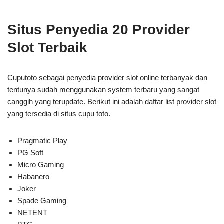
Situs Penyedia 20 Provider
Slot Terbaik
Cuputoto sebagai penyedia provider slot online terbanyak dan
tentunya sudah menggunakan system terbaru yang sangat
canggih yang terupdate. Berikut ini adalah daftar list provider slot
yang tersedia di situs cupu toto.
Pragmatic Play
PG Soft
Micro Gaming
Habanero
Joker
Spade Gaming
NETENT