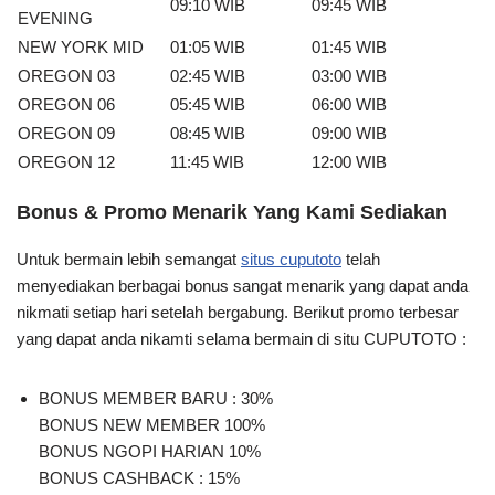
09:10 WIB
09:45 WIB
EVENING
NEW YORK MID
01:05 WIB
01:45 WIB
OREGON 03
02:45 WIB
03:00 WIB
OREGON 06
05:45 WIB
06:00 WIB
OREGON 09
08:45 WIB
09:00 WIB
OREGON 12
11:45 WIB
12:00 WIB
Bonus & Promo Menarik Yang Kami Sediakan
Untuk bermain lebih semangat
situs cuputoto
telah
menyediakan berbagai bonus sangat menarik yang dapat anda
nikmati setiap hari setelah bergabung. Berikut promo terbesar
yang dapat anda nikamti selama bermain di situ CUPUTOTO :
BONUS MEMBER BARU : 30%
BONUS NEW MEMBER 100%
BONUS NGOPI HARIAN 10%
BONUS CASHBACK : 15%