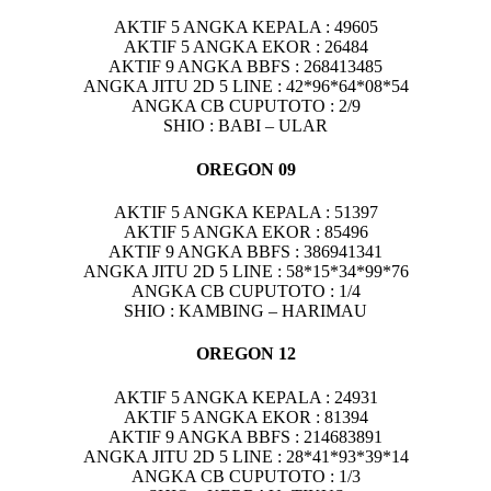
AKTIF 5 ANGKA KEPALA : 49605
AKTIF 5 ANGKA EKOR : 26484
AKTIF 9 ANGKA BBFS : 268413485
ANGKA JITU 2D 5 LINE : 42*96*64*08*54
ANGKA CB CUPUTOTO : 2/9
SHIO : BABI – ULAR
OREGON 09
AKTIF 5 ANGKA KEPALA : 51397
AKTIF 5 ANGKA EKOR : 85496
AKTIF 9 ANGKA BBFS : 386941341
ANGKA JITU 2D 5 LINE : 58*15*34*99*76
ANGKA CB CUPUTOTO : 1/4
SHIO : KAMBING – HARIMAU
OREGON 12
AKTIF 5 ANGKA KEPALA : 24931
AKTIF 5 ANGKA EKOR : 81394
AKTIF 9 ANGKA BBFS : 214683891
ANGKA JITU 2D 5 LINE : 28*41*93*39*14
ANGKA CB CUPUTOTO : 1/3