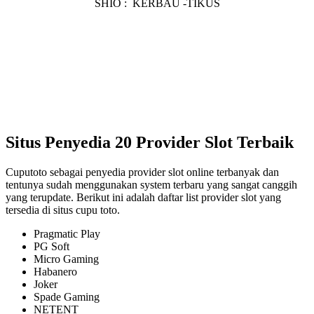
SHIO : KERBAU -TIKUS
Situs Penyedia 20 Provider Slot Terbaik
Cuputoto sebagai penyedia provider slot online terbanyak dan
tentunya sudah menggunakan system terbaru yang sangat canggih
yang terupdate. Berikut ini adalah daftar list provider slot yang
tersedia di situs cupu toto.
Pragmatic Play
PG Soft
Micro Gaming
Habanero
Joker
Spade Gaming
NETENT