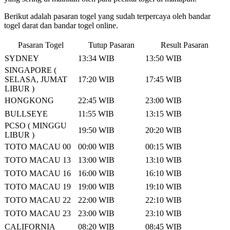
Berikut adalah pasaran togel yang sudah terpercaya oleh bandar
togel darat dan bandar togel online.
Pasaran Togel
Tutup Pasaran
Result Pasaran
SYDNEY
13:34 WIB
13:50 WIB
SINGAPORE (
SELASA, JUMAT
17:20 WIB
17:45 WIB
LIBUR )
HONGKONG
22:45 WIB
23:00 WIB
BULLSEYE
11:55 WIB
13:15 WIB
PCSO ( MINGGU
19:50 WIB
20:20 WIB
LIBUR )
TOTO MACAU 00
00:00 WIB
00:15 WIB
TOTO MACAU 13
13:00 WIB
13:10 WIB
TOTO MACAU 16
16:00 WIB
16:10 WIB
TOTO MACAU 19
19:00 WIB
19:10 WIB
TOTO MACAU 22
22:00 WIB
22:10 WIB
TOTO MACAU 23
23:00 WIB
23:10 WIB
CALIFORNIA
08:20 WIB
08:45 WIB