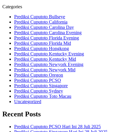
Categories
Prediksi Cuputoto Bullseye
Prediksi Cuputoto California
Prediksi Cuputoto Carolina Day
Prediksi Cuputoto Carolina Evening
Prediksi Cuputoto Florida Evening
Prediksi Cuputoto Florida Mid
Prediksi Cuputoto Hongkong
Prediksi Cuputoto Kentucky Evening
Prediksi Cuputoto Kentucky Mid
Prediksi Cuputoto Newyork Evening
Prediksi Cuputoto Newyork Mid
Prediksi Cuputoto Oregon
Prediksi Cuputoto PCSO
Prediksi Cuputoto Singapore
Prediksi Cuputoto Sydney
Prediksi Cuputoto Toto Macau
Uncategorized
Recent Posts
Prediksi Cuputoto PCSO Hari Ini 28 Juli 2025
Prediksi Cuputoto Singapore Hari Ini 28 Juli 2025