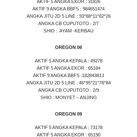
AKTIF 5 ANGKA EKOR : 31826
AKTIF 9 ANGKA BBFS : 984651474
ANGKA JITU 2D 5 LINE : 93*88*11*82*26
ANGKA CB CUPUTOTO : 2/7
SHIO : AYAM -KERBAU
OREGON 06
AKTIF 5 ANGKA KEPALA : 49278
AKTIF 5 ANGKA EKOR : 65184
AKTIF 9 ANGKA BBFS :182843813
ANGKA JITU 2D 5 LINE : 46*95*21*78*84
ANGKA CB CUPUTOTO : 2/9
SHIO : MONYET – ANJING
OREGON 09
AKTIF 5 ANGKA KEPALA : 73178
AKTIF 5 ANGKA EKOR : 65190