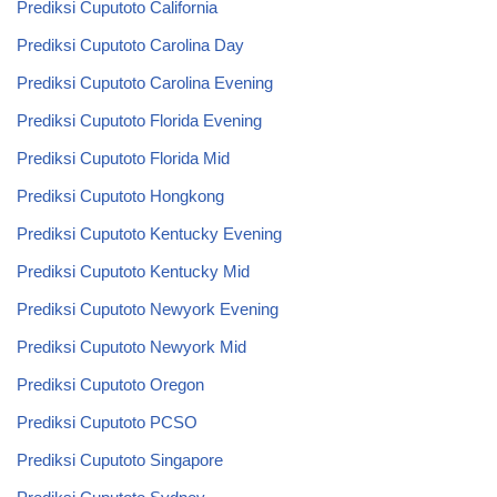
Prediksi Cuputoto California
Prediksi Cuputoto Carolina Day
Prediksi Cuputoto Carolina Evening
Prediksi Cuputoto Florida Evening
Prediksi Cuputoto Florida Mid
Prediksi Cuputoto Hongkong
Prediksi Cuputoto Kentucky Evening
Prediksi Cuputoto Kentucky Mid
Prediksi Cuputoto Newyork Evening
Prediksi Cuputoto Newyork Mid
Prediksi Cuputoto Oregon
Prediksi Cuputoto PCSO
Prediksi Cuputoto Singapore