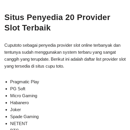
Situs Penyedia 20 Provider
Slot Terbaik
Cuputoto sebagai penyedia provider slot online terbanyak dan
tentunya sudah menggunakan system terbaru yang sangat
canggih yang terupdate. Berikut ini adalah daftar list provider slot
yang tersedia di situs cupu toto.
Pragmatic Play
PG Soft
Micro Gaming
Habanero
Joker
Spade Gaming
NETENT