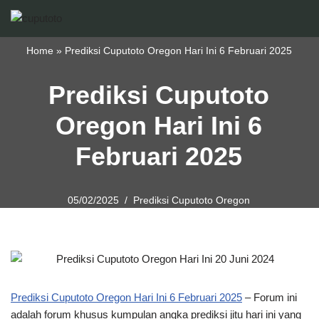
Skip
Home
»
Prediksi Cuputoto Oregon Hari Ini 6 Februari 2025
to
content
Prediksi Cuputoto
Oregon Hari Ini 6
Februari 2025
05/02/2025
Prediksi Cuputoto Oregon
Prediksi Cuputoto Oregon Hari Ini 6 Februari 2025
– Forum ini
adalah forum khusus kumpulan angka prediksi jitu hari ini yang