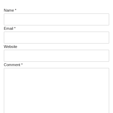
Name
*
Email
*
Website
Comment
*