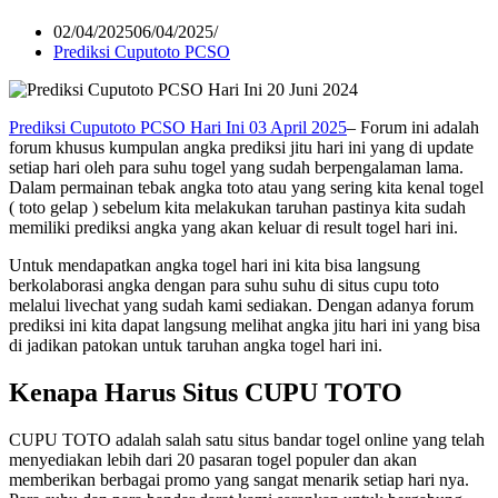
02/04/2025
06/04/2025
Prediksi Cuputoto PCSO
Prediksi Cuputoto PCSO Hari Ini 03 April 2025
– Forum ini adalah
forum khusus kumpulan angka prediksi jitu hari ini yang di update
setiap hari oleh para suhu togel yang sudah berpengalaman lama.
Dalam permainan tebak angka toto atau yang sering kita kenal togel
( toto gelap ) sebelum kita melakukan taruhan pastinya kita sudah
memiliki prediksi angka yang akan keluar di result togel hari ini.
Untuk mendapatkan angka togel hari ini kita bisa langsung
berkolaborasi angka dengan para suhu suhu di situs cupu toto
melalui livechat yang sudah kami sediakan. Dengan adanya forum
prediksi ini kita dapat langsung melihat angka jitu hari ini yang bisa
di jadikan patokan untuk taruhan angka togel hari ini.
Kenapa Harus Situs CUPU TOTO
CUPU TOTO adalah salah satu situs bandar togel online yang telah
menyediakan lebih dari 20 pasaran togel populer dan akan
memberikan berbagai promo yang sangat menarik setiap hari nya.