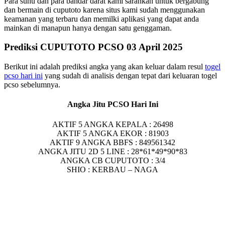
Para suhu dan para bandar darat kami sarankan untuk bergabung
dan bermain di cuputoto karena situs kami sudah menggunakan
keamanan yang terbaru dan memilki aplikasi yang dapat anda
mainkan di manapun hanya dengan satu genggaman.
Prediksi CUPUTOTO PCSO 03 April 2025
Berikut ini adalah prediksi angka yang akan keluar dalam resul
togel
pcso hari ini
yang sudah di analisis dengan tepat dari keluaran togel
pcso sebelumnya.
Angka Jitu PCSO Hari Ini
AKTIF 5 ANGKA KEPALA : 26498
AKTIF 5 ANGKA EKOR : 81903
AKTIF 9 ANGKA BBFS : 849561342
ANGKA JITU 2D 5 LINE : 28*61*49*90*83
ANGKA CB CUPUTOTO : 3/4
SHIO : KERBAU – NAGA