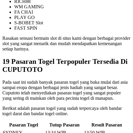
RICH88
WM GAMING
FA CHAI
PLAY GO
S-BOBET Slot
FAST SPIN
Rasakan sensasi bermain slot di situs kami dengan berbagai provider
slot yang sangat menarik dan mudah mendapatkan kemenangan
setiap harinya.
19 Pasaran Togel Terpopuler Tersedia Di
CUPUTOTO
Pada saat ini sudah banyak pasaran togel yang buka mulai dari asia
sampai eropa dengan berbagai jenis hadiah yang sangat besar.
Cuputoto telah menyediakan pasaran togel yang sangat populer
yang sering di mainkan oleh para pecinta togel di manapun.
Berikut adalah pasaran togel yang sudah terpercaya oleh bandar
togel darat dan bandar togel online.
Pasaran Togel
Tutup Pasaran
Result Pasaran
SYDNEY
13:34 WIB
13:50 WIB