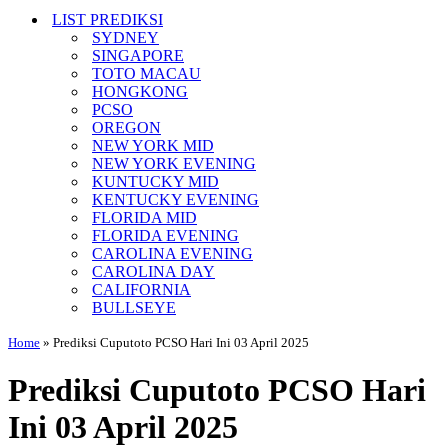
LIST PREDIKSI
SYDNEY
SINGAPORE
TOTO MACAU
HONGKONG
PCSO
OREGON
NEW YORK MID
NEW YORK EVENING
KUNTUCKY MID
KENTUCKY EVENING
FLORIDA MID
FLORIDA EVENING
CAROLINA EVENING
CAROLINA DAY
CALIFORNIA
BULLSEYE
Home
»
Prediksi Cuputoto PCSO Hari Ini 03 April 2025
Prediksi Cuputoto PCSO Hari
Ini 03 April 2025