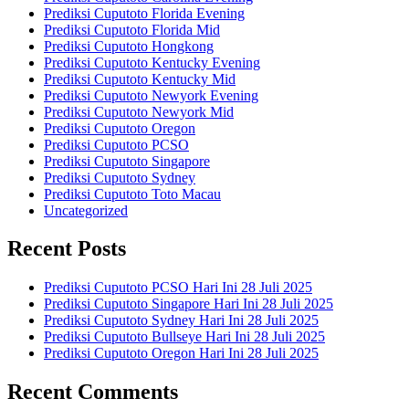
Prediksi Cuputoto Florida Evening
Prediksi Cuputoto Florida Mid
Prediksi Cuputoto Hongkong
Prediksi Cuputoto Kentucky Evening
Prediksi Cuputoto Kentucky Mid
Prediksi Cuputoto Newyork Evening
Prediksi Cuputoto Newyork Mid
Prediksi Cuputoto Oregon
Prediksi Cuputoto PCSO
Prediksi Cuputoto Singapore
Prediksi Cuputoto Sydney
Prediksi Cuputoto Toto Macau
Uncategorized
Recent Posts
Prediksi Cuputoto PCSO Hari Ini 28 Juli 2025
Prediksi Cuputoto Singapore Hari Ini 28 Juli 2025
Prediksi Cuputoto Sydney Hari Ini 28 Juli 2025
Prediksi Cuputoto Bullseye Hari Ini 28 Juli 2025
Prediksi Cuputoto Oregon Hari Ini 28 Juli 2025
Recent Comments