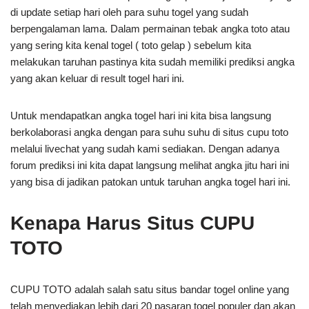
di update setiap hari oleh para suhu togel yang sudah
berpengalaman lama. Dalam permainan tebak angka toto atau
yang sering kita kenal togel ( toto gelap ) sebelum kita
melakukan taruhan pastinya kita sudah memiliki prediksi angka
yang akan keluar di result togel hari ini.
Untuk mendapatkan angka togel hari ini kita bisa langsung
berkolaborasi angka dengan para suhu suhu di situs cupu toto
melalui livechat yang sudah kami sediakan. Dengan adanya
forum prediksi ini kita dapat langsung melihat angka jitu hari ini
yang bisa di jadikan patokan untuk taruhan angka togel hari ini.
Kenapa Harus Situs CUPU
TOTO
CUPU TOTO adalah salah satu situs bandar togel online yang
telah menyediakan lebih dari 20 pasaran togel populer dan akan