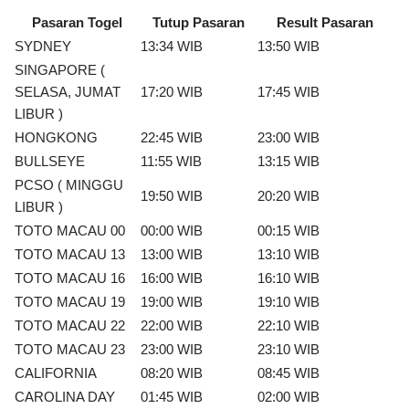
Pasaran Togel
Tutup Pasaran
Result Pasaran
SYDNEY
13:34 WIB
13:50 WIB
SINGAPORE (
SELASA, JUMAT
17:20 WIB
17:45 WIB
LIBUR )
HONGKONG
22:45 WIB
23:00 WIB
BULLSEYE
11:55 WIB
13:15 WIB
PCSO ( MINGGU
19:50 WIB
20:20 WIB
LIBUR )
TOTO MACAU 00
00:00 WIB
00:15 WIB
TOTO MACAU 13
13:00 WIB
13:10 WIB
TOTO MACAU 16
16:00 WIB
16:10 WIB
TOTO MACAU 19
19:00 WIB
19:10 WIB
TOTO MACAU 22
22:00 WIB
22:10 WIB
TOTO MACAU 23
23:00 WIB
23:10 WIB
CALIFORNIA
08:20 WIB
08:45 WIB
CAROLINA DAY
01:45 WIB
02:00 WIB