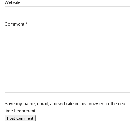
Website
Comment
*
Save my name, email, and website in this browser for the next
time I comment.