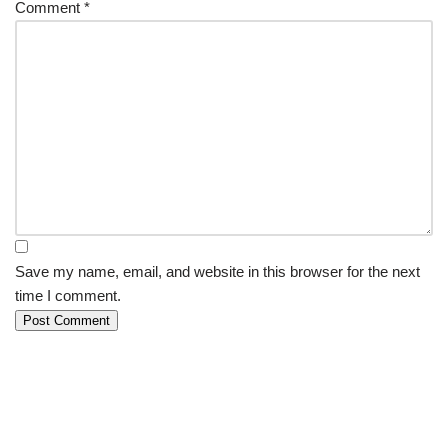
Comment
*
Save my name, email, and website in this browser for the next
time I comment.