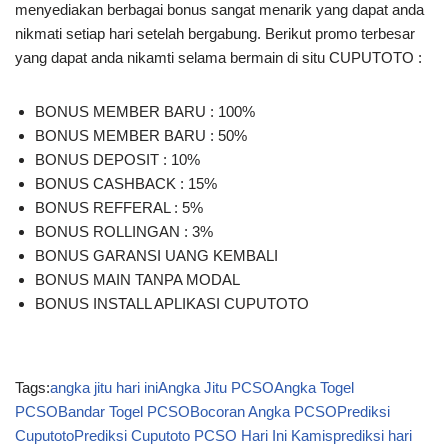
menyediakan berbagai bonus sangat menarik yang dapat anda
nikmati setiap hari setelah bergabung. Berikut promo terbesar
yang dapat anda nikamti selama bermain di situ CUPUTOTO :
BONUS MEMBER BARU : 100%
BONUS MEMBER BARU : 50%
BONUS DEPOSIT : 10%
BONUS CASHBACK : 15%
BONUS REFFERAL : 5%
BONUS ROLLINGAN : 3%
BONUS GARANSI UANG KEMBALI
BONUS MAIN TANPA MODAL
BONUS INSTALL APLIKASI CUPUTOTO
Tags:
angka jitu hari ini
Angka Jitu PCSO
Angka Togel
PCSO
Bandar Togel PCSO
Bocoran Angka PCSO
Prediksi
Cuputoto
Prediksi Cuputoto PCSO Hari Ini Kamis
prediksi hari