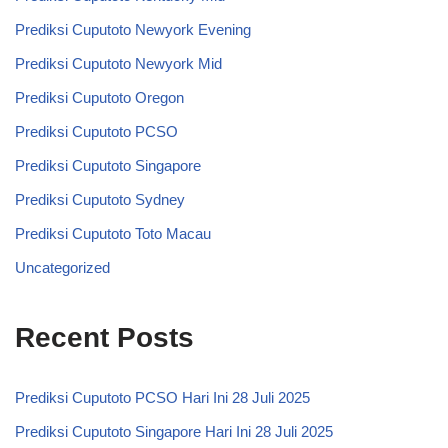
Prediksi Cuputoto Newyork Evening
Prediksi Cuputoto Newyork Mid
Prediksi Cuputoto Oregon
Prediksi Cuputoto PCSO
Prediksi Cuputoto Singapore
Prediksi Cuputoto Sydney
Prediksi Cuputoto Toto Macau
Uncategorized
Recent Posts
Prediksi Cuputoto PCSO Hari Ini 28 Juli 2025
Prediksi Cuputoto Singapore Hari Ini 28 Juli 2025