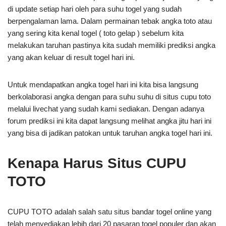
di update setiap hari oleh para suhu togel yang sudah
berpengalaman lama. Dalam permainan tebak angka toto atau
yang sering kita kenal togel ( toto gelap ) sebelum kita
melakukan taruhan pastinya kita sudah memiliki prediksi angka
yang akan keluar di result togel hari ini.
Untuk mendapatkan angka togel hari ini kita bisa langsung
berkolaborasi angka dengan para suhu suhu di situs cupu toto
melalui livechat yang sudah kami sediakan. Dengan adanya
forum prediksi ini kita dapat langsung melihat angka jitu hari ini
yang bisa di jadikan patokan untuk taruhan angka togel hari ini.
Kenapa Harus Situs CUPU
TOTO
CUPU TOTO adalah salah satu situs bandar togel online yang
telah menyediakan lebih dari 20 pasaran togel populer dan akan