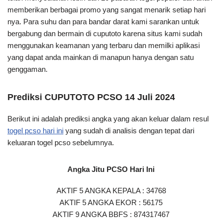
memberikan berbagai promo yang sangat menarik setiap hari
nya. Para suhu dan para bandar darat kami sarankan untuk
bergabung dan bermain di cuputoto karena situs kami sudah
menggunakan keamanan yang terbaru dan memilki aplikasi
yang dapat anda mainkan di manapun hanya dengan satu
genggaman.
Prediksi CUPUTOTO PCSO 14 Juli 2024
Berikut ini adalah prediksi angka yang akan keluar dalam resul
togel pcso hari ini
yang sudah di analisis dengan tepat dari
keluaran togel pcso sebelumnya.
Angka Jitu PCSO Hari Ini
AKTIF 5 ANGKA KEPALA : 34768
AKTIF 5 ANGKA EKOR : 56175
AKTIF 9 ANGKA BBFS : 874317467