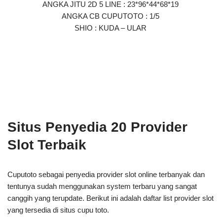
ANGKA JITU 2D 5 LINE : 23*96*44*68*19
ANGKA CB CUPUTOTO : 1/5
SHIO : KUDA – ULAR
Situs Penyedia 20 Provider
Slot Terbaik
Cuputoto sebagai penyedia provider slot online terbanyak dan
tentunya sudah menggunakan system terbaru yang sangat
canggih yang terupdate. Berikut ini adalah daftar list provider slot
yang tersedia di situs cupu toto.