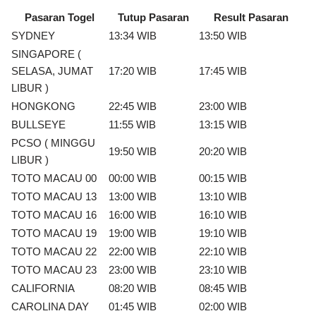
Pasaran Togel
Tutup Pasaran
Result Pasaran
SYDNEY
13:34 WIB
13:50 WIB
SINGAPORE (
SELASA, JUMAT
17:20 WIB
17:45 WIB
LIBUR )
HONGKONG
22:45 WIB
23:00 WIB
BULLSEYE
11:55 WIB
13:15 WIB
PCSO ( MINGGU
19:50 WIB
20:20 WIB
LIBUR )
TOTO MACAU 00
00:00 WIB
00:15 WIB
TOTO MACAU 13
13:00 WIB
13:10 WIB
TOTO MACAU 16
16:00 WIB
16:10 WIB
TOTO MACAU 19
19:00 WIB
19:10 WIB
TOTO MACAU 22
22:00 WIB
22:10 WIB
TOTO MACAU 23
23:00 WIB
23:10 WIB
CALIFORNIA
08:20 WIB
08:45 WIB
CAROLINA DAY
01:45 WIB
02:00 WIB