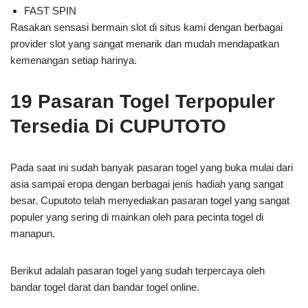
FAST SPIN
Rasakan sensasi bermain slot di situs kami dengan berbagai
provider slot yang sangat menarik dan mudah mendapatkan
kemenangan setiap harinya.
19 Pasaran Togel Terpopuler
Tersedia Di CUPUTOTO
Pada saat ini sudah banyak pasaran togel yang buka mulai dari
asia sampai eropa dengan berbagai jenis hadiah yang sangat
besar. Cuputoto telah menyediakan pasaran togel yang sangat
populer yang sering di mainkan oleh para pecinta togel di
manapun.
Berikut adalah pasaran togel yang sudah terpercaya oleh
bandar togel darat dan bandar togel online.