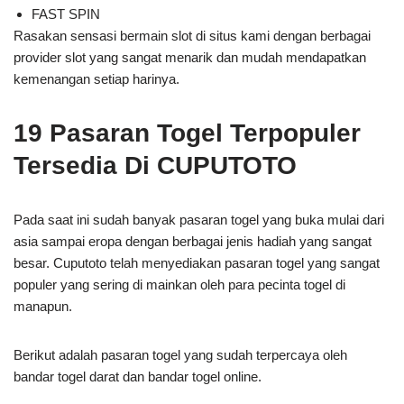
FAST SPIN
Rasakan sensasi bermain slot di situs kami dengan berbagai
provider slot yang sangat menarik dan mudah mendapatkan
kemenangan setiap harinya.
19 Pasaran Togel Terpopuler
Tersedia Di CUPUTOTO
Pada saat ini sudah banyak pasaran togel yang buka mulai dari
asia sampai eropa dengan berbagai jenis hadiah yang sangat
besar. Cuputoto telah menyediakan pasaran togel yang sangat
populer yang sering di mainkan oleh para pecinta togel di
manapun.
Berikut adalah pasaran togel yang sudah terpercaya oleh
bandar togel darat dan bandar togel online.