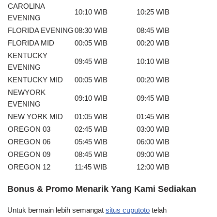
CAROLINA
10:10 WIB
10:25 WIB
EVENING
FLORIDA EVENING
08:30 WIB
08:45 WIB
FLORIDA MID
00:05 WIB
00:20 WIB
KENTUCKY
09:45 WIB
10:10 WIB
EVENING
KENTUCKY MID
00:05 WIB
00:20 WIB
NEWYORK
09:10 WIB
09:45 WIB
EVENING
NEW YORK MID
01:05 WIB
01:45 WIB
OREGON 03
02:45 WIB
03:00 WIB
OREGON 06
05:45 WIB
06:00 WIB
OREGON 09
08:45 WIB
09:00 WIB
OREGON 12
11:45 WIB
12:00 WIB
Bonus & Promo Menarik Yang Kami Sediakan
Untuk bermain lebih semangat
situs cuputoto
telah