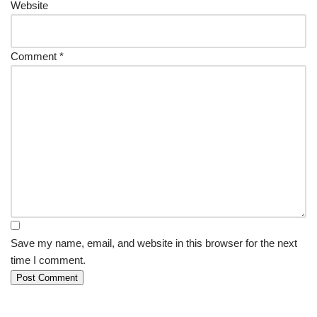
Website
Comment
*
Save my name, email, and website in this browser for the next
time I comment.