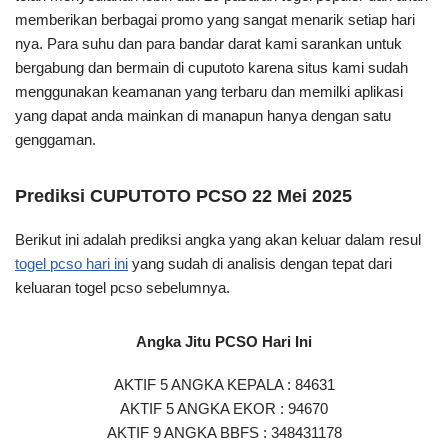
memberikan berbagai promo yang sangat menarik setiap hari
nya. Para suhu dan para bandar darat kami sarankan untuk
bergabung dan bermain di cuputoto karena situs kami sudah
menggunakan keamanan yang terbaru dan memilki aplikasi
yang dapat anda mainkan di manapun hanya dengan satu
genggaman.
Prediksi CUPUTOTO PCSO 22 Mei 2025
Berikut ini adalah prediksi angka yang akan keluar dalam resul
togel pcso hari ini
yang sudah di analisis dengan tepat dari
keluaran togel pcso sebelumnya.
Angka Jitu PCSO Hari Ini
AKTIF 5 ANGKA KEPALA : 84631
AKTIF 5 ANGKA EKOR : 94670
AKTIF 9 ANGKA BBFS : 348431178