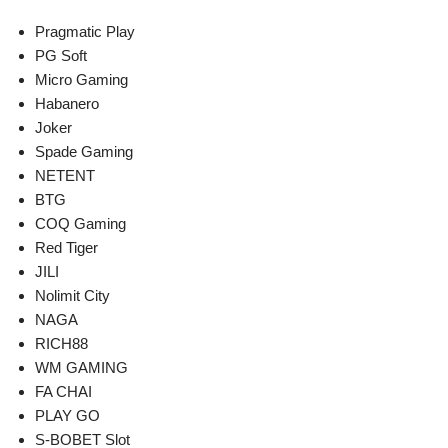
Pragmatic Play
PG Soft
Micro Gaming
Habanero
Joker
Spade Gaming
NETENT
BTG
COQ Gaming
Red Tiger
JILI
Nolimit City
NAGA
RICH88
WM GAMING
FA CHAI
PLAY GO
S-BOBET Slot