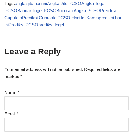
Tags:
angka jitu hari ini
Angka Jitu PCSO
Angka Togel
PCSO
Bandar Togel PCSO
Bocoran Angka PCSO
Prediksi
Cuputoto
Prediksi Cuputoto PCSO Hari Ini Kamis
prediksi hari
ini
Prediksi PCSO
prediksi togel
Leave a Reply
Your email address will not be published.
Required fields are
marked
*
Name
*
Email
*