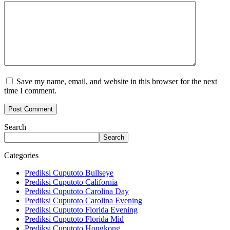
Save my name, email, and website in this browser for the next
time I comment.
Search
Search
Categories
Prediksi Cuputoto Bullseye
Prediksi Cuputoto California
Prediksi Cuputoto Carolina Day
Prediksi Cuputoto Carolina Evening
Prediksi Cuputoto Florida Evening
Prediksi Cuputoto Florida Mid
Prediksi Cuputoto Hongkong