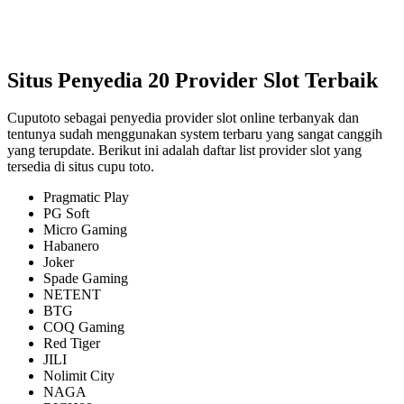
Situs Penyedia 20 Provider Slot Terbaik
Cuputoto sebagai penyedia provider slot online terbanyak dan
tentunya sudah menggunakan system terbaru yang sangat canggih
yang terupdate. Berikut ini adalah daftar list provider slot yang
tersedia di situs cupu toto.
Pragmatic Play
PG Soft
Micro Gaming
Habanero
Joker
Spade Gaming
NETENT
BTG
COQ Gaming
Red Tiger
JILI
Nolimit City
NAGA