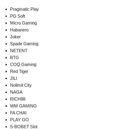
Pragmatic Play
PG Soft
Micro Gaming
Habanero
Joker
Spade Gaming
NETENT
BTG
COQ Gaming
Red Tiger
JILI
Nolimit City
NAGA
RICH88
WM GAMING
FA CHAI
PLAY GO
S-BOBET Slot