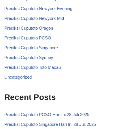
Prediksi Cuputoto Newyork Evening
Prediksi Cuputoto Newyork Mid
Prediksi Cuputoto Oregon
Prediksi Cuputoto PCSO
Prediksi Cuputoto Singapore
Prediksi Cuputoto Sydney
Prediksi Cuputoto Toto Macau
Uncategorized
Recent Posts
Prediksi Cuputoto PCSO Hari Ini 28 Juli 2025
Prediksi Cuputoto Singapore Hari Ini 28 Juli 2025