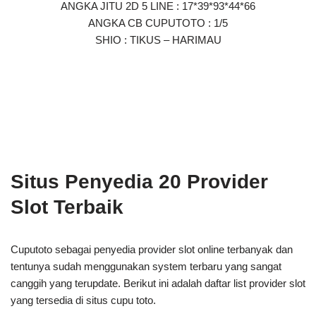
ANGKA JITU 2D 5 LINE : 17*39*93*44*66
ANGKA CB CUPUTOTO : 1/5
SHIO : TIKUS – HARIMAU
Situs Penyedia 20 Provider
Slot Terbaik
Cuputoto sebagai penyedia provider slot online terbanyak dan
tentunya sudah menggunakan system terbaru yang sangat
canggih yang terupdate. Berikut ini adalah daftar list provider slot
yang tersedia di situs cupu toto.