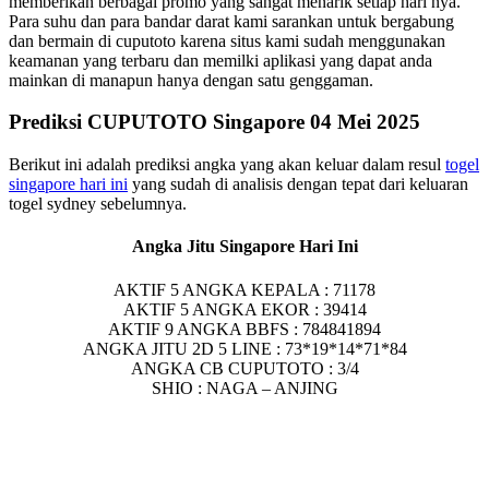
memberikan berbagai promo yang sangat menarik setiap hari nya.
Para suhu dan para bandar darat kami sarankan untuk bergabung
dan bermain di cuputoto karena situs kami sudah menggunakan
keamanan yang terbaru dan memilki aplikasi yang dapat anda
mainkan di manapun hanya dengan satu genggaman.
Prediksi CUPUTOTO Singapore 04 Mei 2025
Berikut ini adalah prediksi angka yang akan keluar dalam resul
togel
singapore hari ini
yang sudah di analisis dengan tepat dari keluaran
togel sydney sebelumnya.
Angka Jitu Singapore Hari Ini
AKTIF 5 ANGKA KEPALA : 71178
AKTIF 5 ANGKA EKOR : 39414
AKTIF 9 ANGKA BBFS : 784841894
ANGKA JITU 2D 5 LINE : 73*19*14*71*84
ANGKA CB CUPUTOTO : 3/4
SHIO : NAGA – ANJING