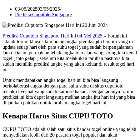
03/05/2025
03/05/2025
Prediksi Cuputoto Singapore
Prediksi Cuputoto Singapore Hari Ini 04 Mei 2025
– Forum ini
adalah forum khusus kumpulan angka prediksi jitu hari ini yang di
update setiap hari oleh para suhu togel yang sudah berpengalaman
lama. Dalam permainan tebak angka toto atau yang sering kita kenal
togel ( toto gelap ) sebelum kita melakukan taruhan pastinya kita
sudah memiliki prediksi angka yang akan keluar di result togel hari
ini.
Untuk mendapatkan angka togel hari ini kita bisa langsung
berkolaborasi angka dengan para suhu suhu di situs cupu toto
melalui livechat yang sudah kami sediakan. Dengan adanya forum
prediksi ini kita dapat langsung melihat angka jitu hari ini yang bisa
di jadikan patokan untuk taruhan angka togel hari ini.
Kenapa Harus Situs CUPU TOTO
CUPU TOTO adalah salah satu situs bandar togel online yang telah
menyediakan lebih dari 20 pasaran togel populer dan akan