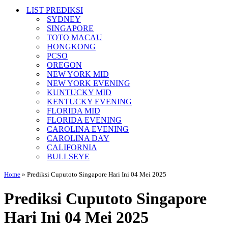
LIST PREDIKSI
SYDNEY
SINGAPORE
TOTO MACAU
HONGKONG
PCSO
OREGON
NEW YORK MID
NEW YORK EVENING
KUNTUCKY MID
KENTUCKY EVENING
FLORIDA MID
FLORIDA EVENING
CAROLINA EVENING
CAROLINA DAY
CALIFORNIA
BULLSEYE
Home
»
Prediksi Cuputoto Singapore Hari Ini 04 Mei 2025
Prediksi Cuputoto Singapore
Hari Ini 04 Mei 2025