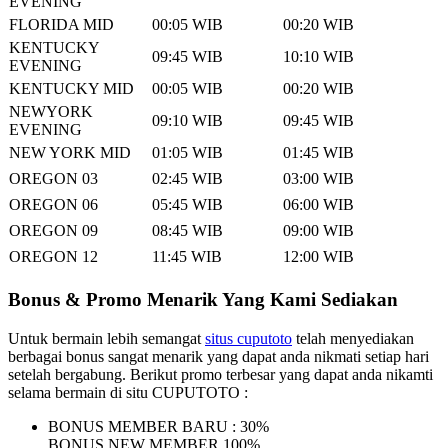
EVENING
FLORIDA MID
00:05 WIB
00:20 WIB
KENTUCKY
09:45 WIB
10:10 WIB
EVENING
KENTUCKY MID
00:05 WIB
00:20 WIB
NEWYORK
09:10 WIB
09:45 WIB
EVENING
NEW YORK MID
01:05 WIB
01:45 WIB
OREGON 03
02:45 WIB
03:00 WIB
OREGON 06
05:45 WIB
06:00 WIB
OREGON 09
08:45 WIB
09:00 WIB
OREGON 12
11:45 WIB
12:00 WIB
Bonus & Promo Menarik Yang Kami Sediakan
Untuk bermain lebih semangat
situs cuputoto
telah menyediakan
berbagai bonus sangat menarik yang dapat anda nikmati setiap hari
setelah bergabung. Berikut promo terbesar yang dapat anda nikamti
selama bermain di situ CUPUTOTO :
BONUS MEMBER BARU : 30%
BONUS NEW MEMBER 100%