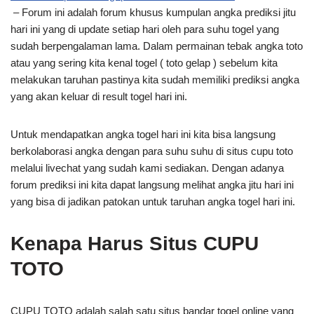
– Forum ini adalah forum khusus kumpulan angka prediksi jitu
hari ini yang di update setiap hari oleh para suhu togel yang
sudah berpengalaman lama. Dalam permainan tebak angka toto
atau yang sering kita kenal togel ( toto gelap ) sebelum kita
melakukan taruhan pastinya kita sudah memiliki prediksi angka
yang akan keluar di result togel hari ini.
Untuk mendapatkan angka togel hari ini kita bisa langsung
berkolaborasi angka dengan para suhu suhu di situs cupu toto
melalui livechat yang sudah kami sediakan. Dengan adanya
forum prediksi ini kita dapat langsung melihat angka jitu hari ini
yang bisa di jadikan patokan untuk taruhan angka togel hari ini.
Kenapa Harus Situs CUPU
TOTO
CUPU TOTO adalah salah satu situs bandar togel online yang