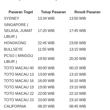
Pasaran Togel
Tutup Pasaran
Result Pasaran
SYDNEY
13:34 WIB
13:50 WIB
SINGAPORE (
SELASA, JUMAT
17:20 WIB
17:45 WIB
LIBUR )
HONGKONG
22:45 WIB
23:00 WIB
BULLSEYE
11:55 WIB
13:15 WIB
PCSO ( MINGGU
19:50 WIB
20:20 WIB
LIBUR )
TOTO MACAU 00
00:00 WIB
00:15 WIB
TOTO MACAU 13
13:00 WIB
13:10 WIB
TOTO MACAU 16
16:00 WIB
16:10 WIB
TOTO MACAU 19
19:00 WIB
19:10 WIB
TOTO MACAU 22
22:00 WIB
22:10 WIB
TOTO MACAU 23
23:00 WIB
23:10 WIB
CALIFORNIA
08:20 WIB
08:45 WIB