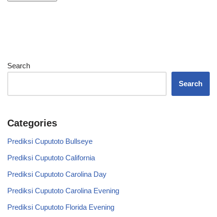
Search
Search
Categories
Prediksi Cuputoto Bullseye
Prediksi Cuputoto California
Prediksi Cuputoto Carolina Day
Prediksi Cuputoto Carolina Evening
Prediksi Cuputoto Florida Evening