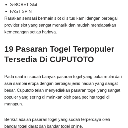
S-BOBET Slot
FAST SPIN
Rasakan sensasi bermain slot di situs kami dengan berbagai
provider slot yang sangat menarik dan mudah mendapatkan
kemenangan setiap harinya.
19 Pasaran Togel Terpopuler
Tersedia Di CUPUTOTO
Pada saat ini sudah banyak pasaran togel yang buka mulai dari
asia sampai eropa dengan berbagai jenis hadiah yang sangat
besar. Cuputoto telah menyediakan pasaran togel yang sangat
populer yang sering di mainkan oleh para pecinta togel di
manapun.
Berikut adalah pasaran togel yang sudah terpercaya oleh
bandar togel darat dan bandar togel online.