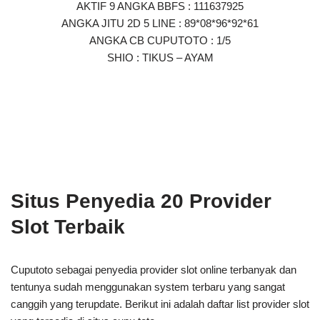
AKTIF 9 ANGKA BBFS : 111637925
ANGKA JITU 2D 5 LINE : 89*08*96*92*61
ANGKA CB CUPUTOTO : 1/5
SHIO : TIKUS – AYAM
Situs Penyedia 20 Provider
Slot Terbaik
Cuputoto sebagai penyedia provider slot online terbanyak dan
tentunya sudah menggunakan system terbaru yang sangat
canggih yang terupdate. Berikut ini adalah daftar list provider slot