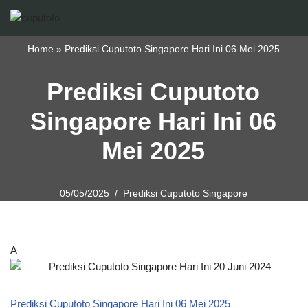
Skip
Home
»
Prediksi Cuputoto Singapore Hari Ini 06 Mei 2025
to
content
Prediksi Cuputoto
Singapore Hari Ini 06
Mei 2025
05/05/2025
Prediksi Cuputoto Singapore
A
Prediksi Cuputoto Singapore Hari Ini 06 Mei 2025