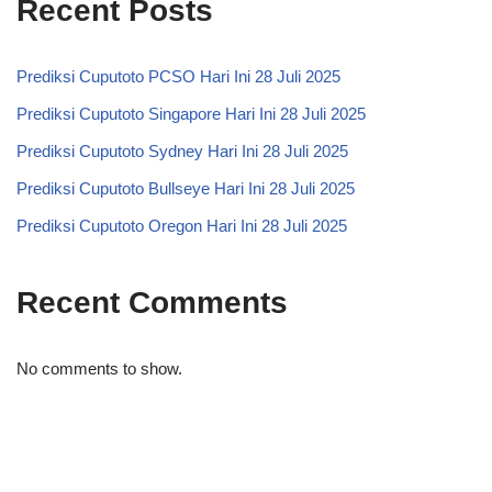
Recent Posts
Prediksi Cuputoto PCSO Hari Ini 28 Juli 2025
Prediksi Cuputoto Singapore Hari Ini 28 Juli 2025
Prediksi Cuputoto Sydney Hari Ini 28 Juli 2025
Prediksi Cuputoto Bullseye Hari Ini 28 Juli 2025
Prediksi Cuputoto Oregon Hari Ini 28 Juli 2025
Recent Comments
No comments to show.