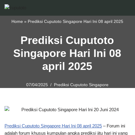
Skip
Home
»
Prediksi Cuputoto Singapore Hari Ini 08 april 2025
to
content
Prediksi Cuputoto
Singapore Hari Ini 08
april 2025
07/04/2025
Prediksi Cuputoto Singapore
Prediksi Cuputoto Singapore Hari Ini 08 april 2025
– Forum ini
adalah forum khusus kumpulan angka prediksi jitu hari ini yang