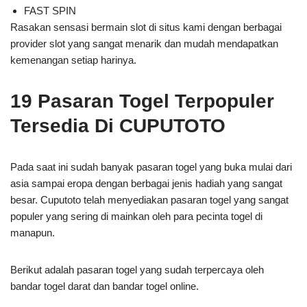
FAST SPIN
Rasakan sensasi bermain slot di situs kami dengan berbagai
provider slot yang sangat menarik dan mudah mendapatkan
kemenangan setiap harinya.
19 Pasaran Togel Terpopuler
Tersedia Di CUPUTOTO
Pada saat ini sudah banyak pasaran togel yang buka mulai dari
asia sampai eropa dengan berbagai jenis hadiah yang sangat
besar. Cuputoto telah menyediakan pasaran togel yang sangat
populer yang sering di mainkan oleh para pecinta togel di
manapun.
Berikut adalah pasaran togel yang sudah terpercaya oleh
bandar togel darat dan bandar togel online.