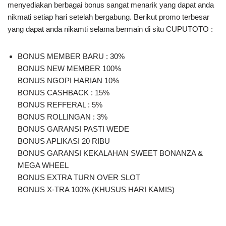
menyediakan berbagai bonus sangat menarik yang dapat anda
nikmati setiap hari setelah bergabung. Berikut promo terbesar
yang dapat anda nikamti selama bermain di situ CUPUTOTO :
BONUS MEMBER BARU : 30%
BONUS NEW MEMBER 100%
BONUS NGOPI HARIAN 10%
BONUS CASHBACK : 15%
BONUS REFFERAL : 5%
BONUS ROLLINGAN : 3%
BONUS GARANSI PASTI WEDE
BONUS APLIKASI 20 RIBU
BONUS GARANSI KEKALAHAN SWEET BONANZA &
MEGA WHEEL
BONUS EXTRA TURN OVER SLOT
BONUS X-TRA 100% (KHUSUS HARI KAMIS)