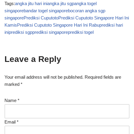
Tags:
angka jitu hari ini
angka jitu sgp
angka togel
singapore
bandar togel singapore
bocoran angka sgp
singapore
Prediksi Cuputoto
Prediksi Cuputoto Singapore Hari Ini
Kamis
Prediksi Cuputoto Singapore Hari Ini Rabu
prediksi hari
ini
prediksi sgp
prediksi singapore
prediksi togel
Leave a Reply
Your email address will not be published.
Required fields are
marked
*
Name
*
Email
*