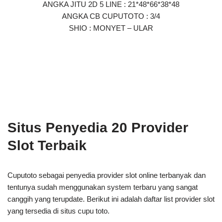
ANGKA JITU 2D 5 LINE : 21*48*66*38*48
ANGKA CB CUPUTOTO : 3/4
SHIO : MONYET – ULAR
Situs Penyedia 20 Provider
Slot Terbaik
Cuputoto sebagai penyedia provider slot online terbanyak dan
tentunya sudah menggunakan system terbaru yang sangat
canggih yang terupdate. Berikut ini adalah daftar list provider slot
yang tersedia di situs cupu toto.