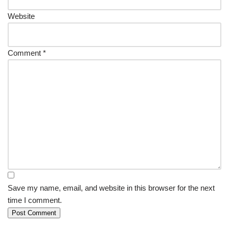
Website
Comment
*
Save my name, email, and website in this browser for the next
time I comment.