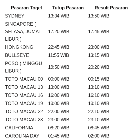
Pasaran Togel
Tutup Pasaran
Result Pasaran
SYDNEY
13:34 WIB
13:50 WIB
SINGAPORE (
SELASA, JUMAT
17:20 WIB
17:45 WIB
LIBUR )
HONGKONG
22:45 WIB
23:00 WIB
BULLSEYE
11:55 WIB
13:15 WIB
PCSO ( MINGGU
19:50 WIB
20:20 WIB
LIBUR )
TOTO MACAU 00
00:00 WIB
00:15 WIB
TOTO MACAU 13
13:00 WIB
13:10 WIB
TOTO MACAU 16
16:00 WIB
16:10 WIB
TOTO MACAU 19
19:00 WIB
19:10 WIB
TOTO MACAU 22
22:00 WIB
22:10 WIB
TOTO MACAU 23
23:00 WIB
23:10 WIB
CALIFORNIA
08:20 WIB
08:45 WIB
CAROLINA DAY
01:45 WIB
02:00 WIB