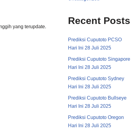
Recent Posts
nggih yang terupdate.
Prediksi Cuputoto PCSO
Hari Ini 28 Juli 2025
Prediksi Cuputoto Singapore
Hari Ini 28 Juli 2025
Prediksi Cuputoto Sydney
Hari Ini 28 Juli 2025
Prediksi Cuputoto Bullseye
Hari Ini 28 Juli 2025
Prediksi Cuputoto Oregon
Hari Ini 28 Juli 2025