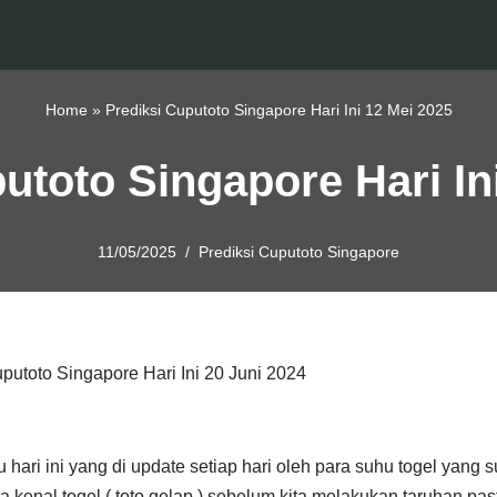
Home
»
Prediksi Cuputoto Singapore Hari Ini 12 Mei 2025
utoto Singapore Hari In
11/05/2025
Prediksi Cuputoto Singapore
u hari ini yang di update setiap hari oleh para suhu togel yan
 kenal togel ( toto gelap ) sebelum kita melakukan taruhan pas