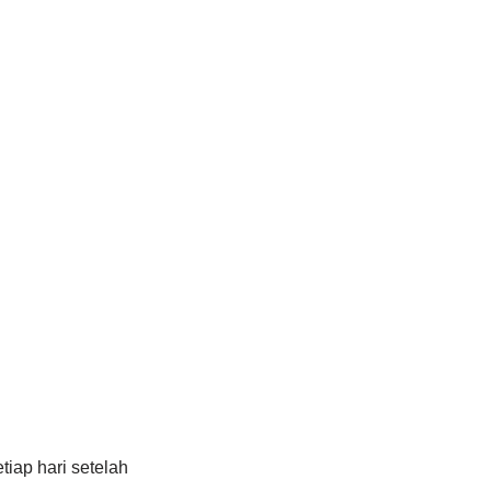
iap hari setelah