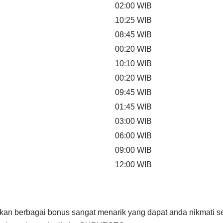
02:00 WIB
10:25 WIB
08:45 WIB
00:20 WIB
10:10 WIB
00:20 WIB
09:45 WIB
01:45 WIB
03:00 WIB
06:00 WIB
09:00 WIB
12:00 WIB
an berbagai bonus sangat menarik yang dapat anda nikmati set