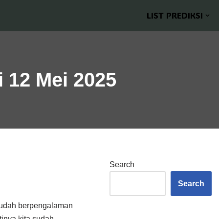
LIST PREDIKSI
i 12 Mei 2025
Search
Search
g sudah berpengalaman
tinya kita sudah