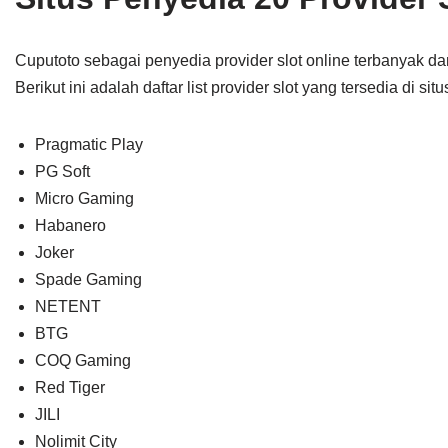
Cuputoto sebagai penyedia provider slot online terbanyak 
Berikut ini adalah daftar list provider slot yang tersedia di situ
Pragmatic Play
PG Soft
Micro Gaming
Habanero
Joker
Spade Gaming
NETENT
BTG
COQ Gaming
Red Tiger
JILI
Nolimit City