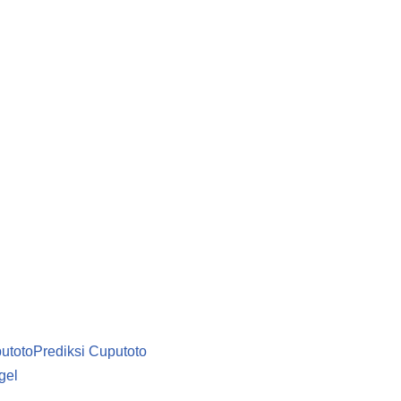
utoto
Prediksi Cuputoto
gel