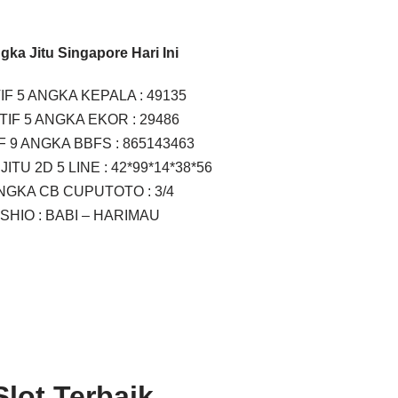
gka Jitu Singapore Hari Ini
IF 5 ANGKA KEPALA : 49135
TIF 5 ANGKA EKOR : 29486
F 9 ANGKA BBFS : 865143463
ITU 2D 5 LINE : 42*99*14*38*56
NGKA CB CUPUTOTO : 3/4
SHIO : BABI – HARIMAU
Slot Terbaik