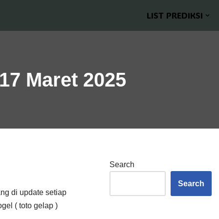
LIST PREDIKSI
 17 Maret 2025
Search
Search
ang di update setiap
el ( toto gelap )