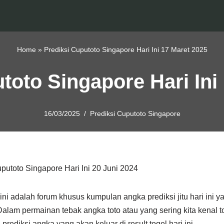
Home
»
Prediksi Cuputoto Singapore Hari Ini 17 Maret 2025
toto Singapore Hari Ini
16/03/2025
Prediksi Cuputoto Singapore
ni adalah forum khusus kumpulan angka prediksi jitu hari ini y
lam permainan tebak angka toto atau yang sering kita kenal tog
rediksi angka yang akan keluar di result togel hari ini.