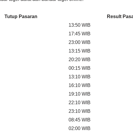
Tutup Pasaran
Result Pas
13:50 WIB
17:45 WIB
23:00 WIB
13:15 WIB
20:20 WIB
00:15 WIB
13:10 WIB
16:10 WIB
19:10 WIB
22:10 WIB
23:10 WIB
08:45 WIB
02:00 WIB