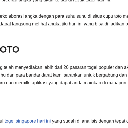
erkolaborasi angka dengan para suhu suhu di situs cupu toto me
apat langsung melihat angka jitu hari ini yang bisa di jadikan 
TOTO
g telah menyediakan lebih dari 20 pasaran togel populer dan
uhu dan para bandar darat kami sarankan untuk bergabung dan 
ru dan memilki aplikasi yang dapat anda mainkan di manapun
sul
togel singapore hari ini
yang sudah di analisis dengan tepat d