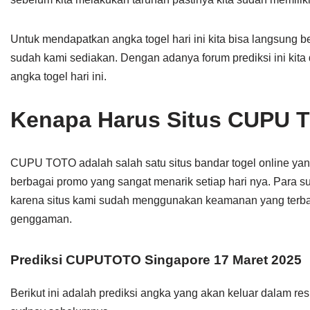
Untuk mendapatkan angka togel hari ini kita bisa langsung b
sudah kami sediakan. Dengan adanya forum prediksi ini kita d
angka togel hari ini.
Kenapa Harus Situs CUPU 
CUPU TOTO adalah salah satu situs bandar togel online yan
berbagai promo yang sangat menarik setiap hari nya. Para s
karena situs kami sudah menggunakan keamanan yang terba
genggaman.
Prediksi CUPUTOTO Singapore 17 Maret 2025
Berikut ini adalah prediksi angka yang akan keluar dalam re