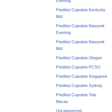
Evening
Prediksi Cuputoto Kentucky
Mid
Prediksi Cuputoto Newyork
Evening
Prediksi Cuputoto Newyork
Mid
Prediksi Cuputoto Oregon
Prediksi Cuputoto PCSO
Prediksi Cuputoto Singapore
Prediksi Cuputoto Sydney
Prediksi Cuputoto Toto
Macau
Uncategorized