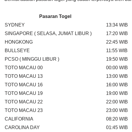
Pasaran Togel
SYDNEY
13:34 WIB
SINGAPORE ( SELASA, JUMAT LIBUR )
17:20 WIB
HONGKONG
22:45 WIB
BULLSEYE
11:55 WIB
PCSO ( MINGGU LIBUR )
19:50 WIB
TOTO MACAU 00
00:00 WIB
TOTO MACAU 13
13:00 WIB
TOTO MACAU 16
16:00 WIB
TOTO MACAU 19
19:00 WIB
TOTO MACAU 22
22:00 WIB
TOTO MACAU 23
23:00 WIB
CALIFORNIA
08:20 WIB
CAROLINA DAY
01:45 WIB