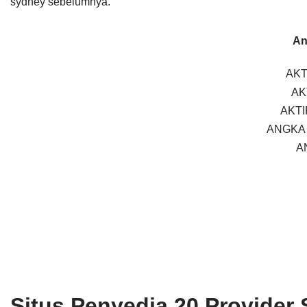
sydney sebelumnya.
An
AKT
AK
AKTI
ANGKA J
A
Situs Penyedia 20 Provider 