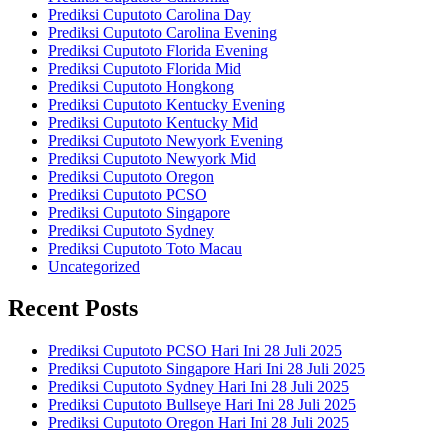
Prediksi Cuputoto Carolina Day
Prediksi Cuputoto Carolina Evening
Prediksi Cuputoto Florida Evening
Prediksi Cuputoto Florida Mid
Prediksi Cuputoto Hongkong
Prediksi Cuputoto Kentucky Evening
Prediksi Cuputoto Kentucky Mid
Prediksi Cuputoto Newyork Evening
Prediksi Cuputoto Newyork Mid
Prediksi Cuputoto Oregon
Prediksi Cuputoto PCSO
Prediksi Cuputoto Singapore
Prediksi Cuputoto Sydney
Prediksi Cuputoto Toto Macau
Uncategorized
Recent Posts
Prediksi Cuputoto PCSO Hari Ini 28 Juli 2025
Prediksi Cuputoto Singapore Hari Ini 28 Juli 2025
Prediksi Cuputoto Sydney Hari Ini 28 Juli 2025
Prediksi Cuputoto Bullseye Hari Ini 28 Juli 2025
Prediksi Cuputoto Oregon Hari Ini 28 Juli 2025