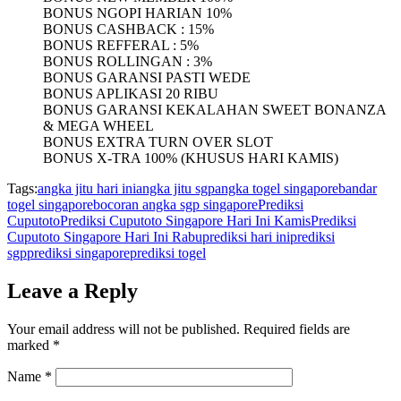
BONUS NGOPI HARIAN 10%
BONUS CASHBACK : 15%
BONUS REFFERAL : 5%
BONUS ROLLINGAN : 3%
BONUS GARANSI PASTI WEDE
BONUS APLIKASI 20 RIBU
BONUS GARANSI KEKALAHAN SWEET BONANZA
& MEGA WHEEL
BONUS EXTRA TURN OVER SLOT
BONUS X-TRA 100% (KHUSUS HARI KAMIS)
Tags:
angka jitu hari ini
angka jitu sgp
angka togel singapore
bandar
togel singapore
bocoran angka sgp singapore
Prediksi
Cuputoto
Prediksi Cuputoto Singapore Hari Ini Kamis
Prediksi
Cuputoto Singapore Hari Ini Rabu
prediksi hari ini
prediksi
sgp
prediksi singapore
prediksi togel
Leave a Reply
Your email address will not be published.
Required fields are
marked
*
Name
*