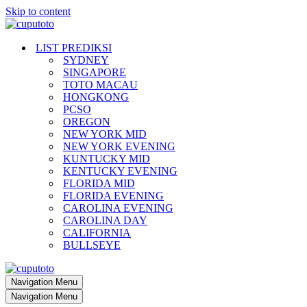
Skip to content
LIST PREDIKSI
SYDNEY
SINGAPORE
TOTO MACAU
HONGKONG
PCSO
OREGON
NEW YORK MID
NEW YORK EVENING
KUNTUCKY MID
KENTUCKY EVENING
FLORIDA MID
FLORIDA EVENING
CAROLINA EVENING
CAROLINA DAY
CALIFORNIA
BULLSEYE
Navigation Menu
Navigation Menu