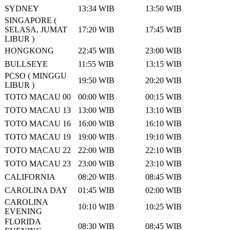
SYDNEY
13:34 WIB
13:50 WIB
SINGAPORE (
SELASA, JUMAT
17:20 WIB
17:45 WIB
LIBUR )
HONGKONG
22:45 WIB
23:00 WIB
BULLSEYE
11:55 WIB
13:15 WIB
PCSO ( MINGGU
19:50 WIB
20:20 WIB
LIBUR )
TOTO MACAU 00
00:00 WIB
00:15 WIB
TOTO MACAU 13
13:00 WIB
13:10 WIB
TOTO MACAU 16
16:00 WIB
16:10 WIB
TOTO MACAU 19
19:00 WIB
19:10 WIB
TOTO MACAU 22
22:00 WIB
22:10 WIB
TOTO MACAU 23
23:00 WIB
23:10 WIB
CALIFORNIA
08:20 WIB
08:45 WIB
CAROLINA DAY
01:45 WIB
02:00 WIB
CAROLINA
10:10 WIB
10:25 WIB
EVENING
FLORIDA
08:30 WIB
08:45 WIB