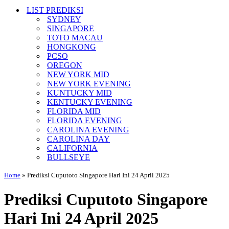
LIST PREDIKSI
SYDNEY
SINGAPORE
TOTO MACAU
HONGKONG
PCSO
OREGON
NEW YORK MID
NEW YORK EVENING
KUNTUCKY MID
KENTUCKY EVENING
FLORIDA MID
FLORIDA EVENING
CAROLINA EVENING
CAROLINA DAY
CALIFORNIA
BULLSEYE
Home
»
Prediksi Cuputoto Singapore Hari Ini 24 April 2025
Prediksi Cuputoto Singapore
Hari Ini 24 April 2025