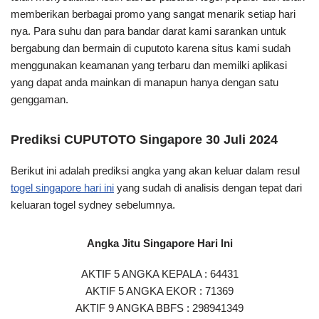
memberikan berbagai promo yang sangat menarik setiap hari
nya. Para suhu dan para bandar darat kami sarankan untuk
bergabung dan bermain di cuputoto karena situs kami sudah
menggunakan keamanan yang terbaru dan memilki aplikasi
yang dapat anda mainkan di manapun hanya dengan satu
genggaman.
Prediksi CUPUTOTO Singapore 30 Juli 2024
Berikut ini adalah prediksi angka yang akan keluar dalam resul
togel singapore hari ini
yang sudah di analisis dengan tepat dari
keluaran togel sydney sebelumnya.
Angka Jitu Singapore Hari Ini
AKTIF 5 ANGKA KEPALA : 64431
AKTIF 5 ANGKA EKOR : 71369
AKTIF 9 ANGKA BBFS : 298941349