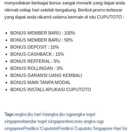
menyediakan berbagai bonus sangat menarik yang dapat anda
nikmati setiap hari setelah bergabung. Berikut promo terbesar
yang dapat anda nikamti selama bermain di situ CUPUTOTO :
BONUS MEMBER BARU : 100%
BONUS MEMBER BARU : 50%
BONUS DEPOSIT : 10%
BONUS CASHBACK : 15%
BONUS REFFERAL : 5%
BONUS ROLLINGAN : 3%
BONUS GARANSI UANG KEMBALI
BONUS MAIN TANPA MODAL
BONUS INSTALL APLIKASI CUPUTOTO
Tags:
angka jitu hari ini
angka jitu sgp
angka togel
singapore
bandar togel singapore
bocoran angka sgp
singapore
Prediksi Cuputoto
Prediksi Cuputoto Singapore Hari Ini