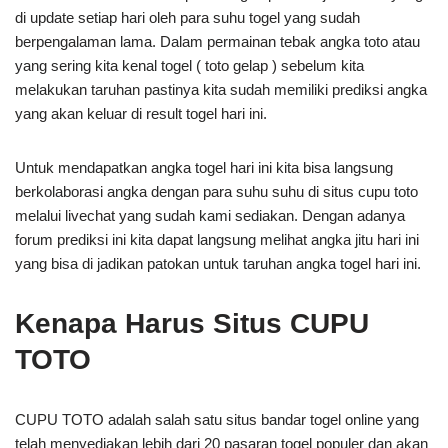
di update setiap hari oleh para suhu togel yang sudah
berpengalaman lama. Dalam permainan tebak angka toto atau
yang sering kita kenal togel ( toto gelap ) sebelum kita
melakukan taruhan pastinya kita sudah memiliki prediksi angka
yang akan keluar di result togel hari ini.
Untuk mendapatkan angka togel hari ini kita bisa langsung
berkolaborasi angka dengan para suhu suhu di situs cupu toto
melalui livechat yang sudah kami sediakan. Dengan adanya
forum prediksi ini kita dapat langsung melihat angka jitu hari ini
yang bisa di jadikan patokan untuk taruhan angka togel hari ini.
Kenapa Harus Situs CUPU
TOTO
CUPU TOTO adalah salah satu situs bandar togel online yang
telah menyediakan lebih dari 20 pasaran togel populer dan akan