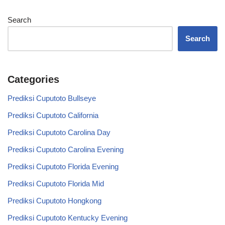
Search
Search
Categories
Prediksi Cuputoto Bullseye
Prediksi Cuputoto California
Prediksi Cuputoto Carolina Day
Prediksi Cuputoto Carolina Evening
Prediksi Cuputoto Florida Evening
Prediksi Cuputoto Florida Mid
Prediksi Cuputoto Hongkong
Prediksi Cuputoto Kentucky Evening