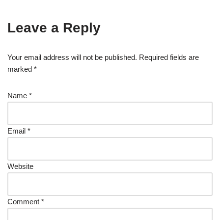
Leave a Reply
Your email address will not be published.
Required fields are
marked
*
Name
*
Email
*
Website
Comment
*