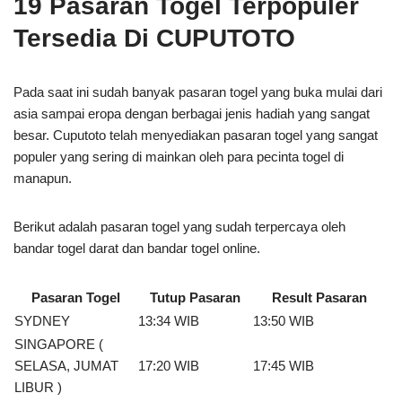
19 Pasaran Togel Terpopuler
Tersedia Di CUPUTOTO
Pada saat ini sudah banyak pasaran togel yang buka mulai dari
asia sampai eropa dengan berbagai jenis hadiah yang sangat
besar. Cuputoto telah menyediakan pasaran togel yang sangat
populer yang sering di mainkan oleh para pecinta togel di
manapun.
Berikut adalah pasaran togel yang sudah terpercaya oleh
bandar togel darat dan bandar togel online.
Pasaran Togel
Tutup Pasaran
Result Pasaran
SYDNEY
13:34 WIB
13:50 WIB
SINGAPORE (
SELASA, JUMAT
17:20 WIB
17:45 WIB
LIBUR )