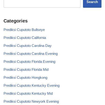
Search
Categories
Prediksi Cuputoto Bullseye
Prediksi Cuputoto California
Prediksi Cuputoto Carolina Day
Prediksi Cuputoto Carolina Evening
Prediksi Cuputoto Florida Evening
Prediksi Cuputoto Florida Mid
Prediksi Cuputoto Hongkong
Prediksi Cuputoto Kentucky Evening
Prediksi Cuputoto Kentucky Mid
Prediksi Cuputoto Newyork Evening