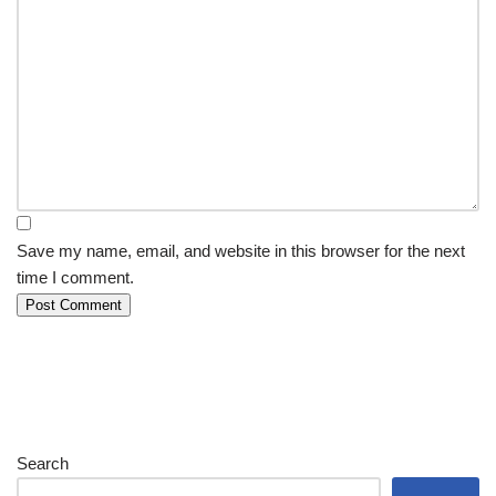
Save my name, email, and website in this browser for the next
time I comment.
Search