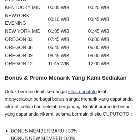
KENTUCKY MID
00:05 WIB
00:20 WIB
NEWYORK
09:10 WIB
09:45 WIB
EVENING
NEW YORK MID
01:05 WIB
01:45 WIB
OREGON 03
02:45 WIB
03:00 WIB
OREGON 06
05:45 WIB
06:00 WIB
OREGON 09
08:45 WIB
09:00 WIB
OREGON 12
11:45 WIB
12:00 WIB
Bonus & Promo Menarik Yang Kami Sediakan
Untuk bermain lebih semangat
situs cuputoto
telah
menyediakan berbagai bonus sangat menarik yang dapat anda
nikmati setiap hari setelah bergabung. Berikut promo terbesar
yang dapat anda nikamti selama bermain di situ CUPUTOTO :
BONUS MEMBER BARU : 30%
BONUS NEW MEMBER 100%