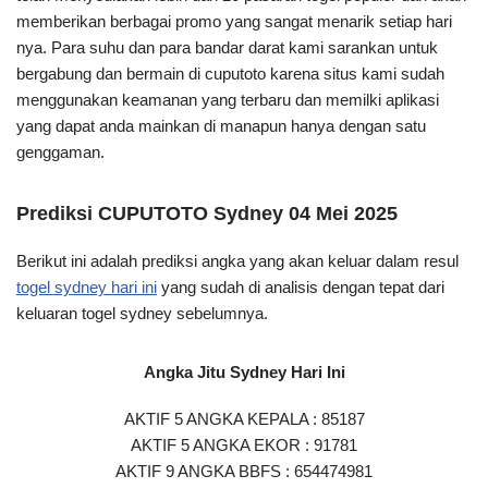
memberikan berbagai promo yang sangat menarik setiap hari
nya. Para suhu dan para bandar darat kami sarankan untuk
bergabung dan bermain di cuputoto karena situs kami sudah
menggunakan keamanan yang terbaru dan memilki aplikasi
yang dapat anda mainkan di manapun hanya dengan satu
genggaman.
Prediksi CUPUTOTO Sydney 04 Mei 2025
Berikut ini adalah prediksi angka yang akan keluar dalam resul
togel sydney hari ini
yang sudah di analisis dengan tepat dari
keluaran togel sydney sebelumnya.
Angka Jitu Sydney Hari Ini
AKTIF 5 ANGKA KEPALA : 85187
AKTIF 5 ANGKA EKOR : 91781
AKTIF 9 ANGKA BBFS : 654474981