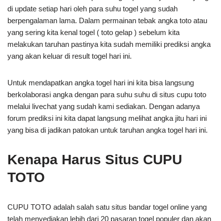
di update setiap hari oleh para suhu togel yang sudah
berpengalaman lama. Dalam permainan tebak angka toto atau
yang sering kita kenal togel ( toto gelap ) sebelum kita
melakukan taruhan pastinya kita sudah memiliki prediksi angka
yang akan keluar di result togel hari ini.
Untuk mendapatkan angka togel hari ini kita bisa langsung
berkolaborasi angka dengan para suhu suhu di situs cupu toto
melalui livechat yang sudah kami sediakan. Dengan adanya
forum prediksi ini kita dapat langsung melihat angka jitu hari ini
yang bisa di jadikan patokan untuk taruhan angka togel hari ini.
Kenapa Harus Situs CUPU
TOTO
CUPU TOTO adalah salah satu situs bandar togel online yang
telah menyediakan lebih dari 20 pasaran togel populer dan akan