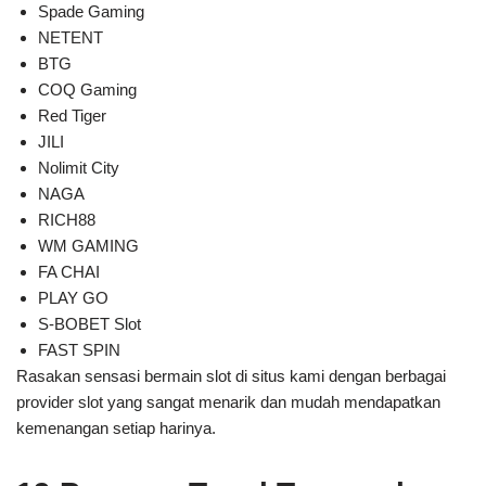
Spade Gaming
NETENT
BTG
COQ Gaming
Red Tiger
JILI
Nolimit City
NAGA
RICH88
WM GAMING
FA CHAI
PLAY GO
S-BOBET Slot
FAST SPIN
Rasakan sensasi bermain slot di situs kami dengan berbagai
provider slot yang sangat menarik dan mudah mendapatkan
kemenangan setiap harinya.