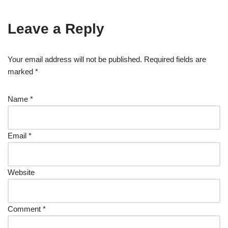
Leave a Reply
Your email address will not be published.
Required fields are
marked
*
Name
*
Email
*
Website
Comment
*