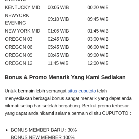
KENTUCKY MID
00:05 WIB
00:20 WIB
NEWYORK
09:10 WIB
09:45 WIB
EVENING
NEW YORK MID
01:05 WIB
01:45 WIB
OREGON 03
02:45 WIB
03:00 WIB
OREGON 06
05:45 WIB
06:00 WIB
OREGON 09
08:45 WIB
09:00 WIB
OREGON 12
11:45 WIB
12:00 WIB
Bonus & Promo Menarik Yang Kami Sediakan
Untuk bermain lebih semangat
situs cuputoto
telah
menyediakan berbagai bonus sangat menarik yang dapat anda
nikmati setiap hari setelah bergabung. Berikut promo terbesar
yang dapat anda nikamti selama bermain di situ CUPUTOTO :
BONUS MEMBER BARU : 30%
BONUS NEW MEMBER 100%