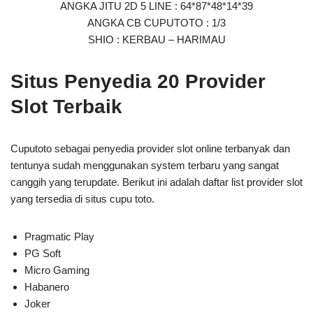
ANGKA JITU 2D 5 LINE : 64*87*48*14*39
ANGKA CB CUPUTOTO : 1/3
SHIO : KERBAU – HARIMAU
Situs Penyedia 20 Provider
Slot Terbaik
Cuputoto sebagai penyedia provider slot online terbanyak dan
tentunya sudah menggunakan system terbaru yang sangat
canggih yang terupdate. Berikut ini adalah daftar list provider slot
yang tersedia di situs cupu toto.
Pragmatic Play
PG Soft
Micro Gaming
Habanero
Joker