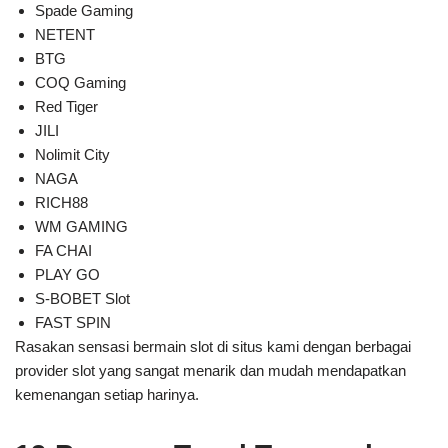
Spade Gaming
NETENT
BTG
COQ Gaming
Red Tiger
JILI
Nolimit City
NAGA
RICH88
WM GAMING
FA CHAI
PLAY GO
S-BOBET Slot
FAST SPIN
Rasakan sensasi bermain slot di situs kami dengan berbagai
provider slot yang sangat menarik dan mudah mendapatkan
kemenangan setiap harinya.