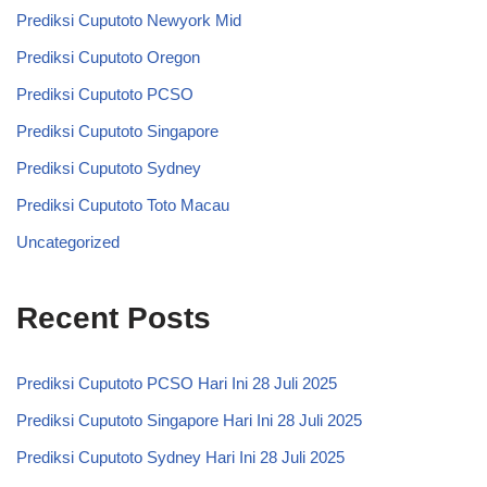
Prediksi Cuputoto Newyork Mid
Prediksi Cuputoto Oregon
Prediksi Cuputoto PCSO
Prediksi Cuputoto Singapore
Prediksi Cuputoto Sydney
Prediksi Cuputoto Toto Macau
Uncategorized
Recent Posts
Prediksi Cuputoto PCSO Hari Ini 28 Juli 2025
Prediksi Cuputoto Singapore Hari Ini 28 Juli 2025
Prediksi Cuputoto Sydney Hari Ini 28 Juli 2025