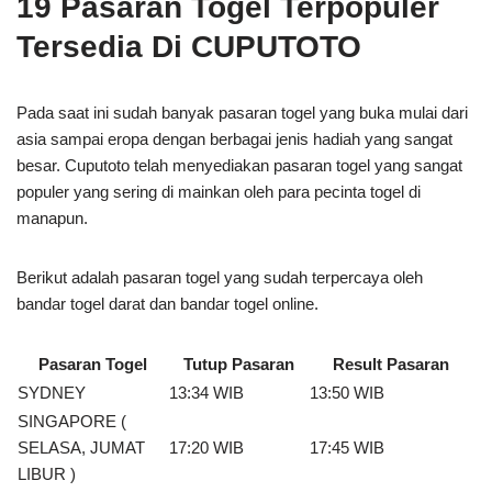
19 Pasaran Togel Terpopuler
Tersedia Di CUPUTOTO
Pada saat ini sudah banyak pasaran togel yang buka mulai dari
asia sampai eropa dengan berbagai jenis hadiah yang sangat
besar. Cuputoto telah menyediakan pasaran togel yang sangat
populer yang sering di mainkan oleh para pecinta togel di
manapun.
Berikut adalah pasaran togel yang sudah terpercaya oleh
bandar togel darat dan bandar togel online.
Pasaran Togel
Tutup Pasaran
Result Pasaran
SYDNEY
13:34 WIB
13:50 WIB
SINGAPORE (
SELASA, JUMAT
17:20 WIB
17:45 WIB
LIBUR )