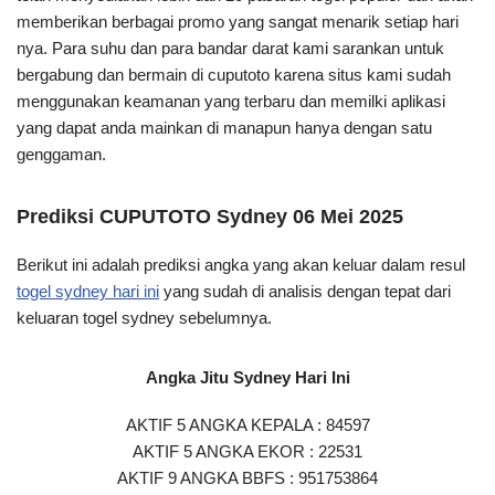
memberikan berbagai promo yang sangat menarik setiap hari
nya. Para suhu dan para bandar darat kami sarankan untuk
bergabung dan bermain di cuputoto karena situs kami sudah
menggunakan keamanan yang terbaru dan memilki aplikasi
yang dapat anda mainkan di manapun hanya dengan satu
genggaman.
Prediksi CUPUTOTO Sydney 06 Mei 2025
Berikut ini adalah prediksi angka yang akan keluar dalam resul
togel sydney hari ini
yang sudah di analisis dengan tepat dari
keluaran togel sydney sebelumnya.
Angka Jitu Sydney Hari Ini
AKTIF 5 ANGKA KEPALA : 84597
AKTIF 5 ANGKA EKOR : 22531
AKTIF 9 ANGKA BBFS : 951753864