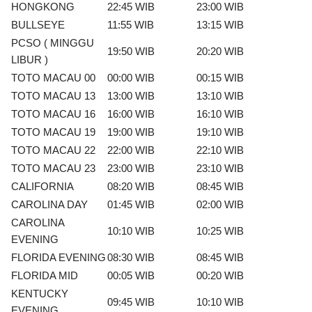
HONGKONG
22:45 WIB
23:00 WIB
BULLSEYE
11:55 WIB
13:15 WIB
PCSO ( MINGGU
19:50 WIB
20:20 WIB
LIBUR )
TOTO MACAU 00
00:00 WIB
00:15 WIB
TOTO MACAU 13
13:00 WIB
13:10 WIB
TOTO MACAU 16
16:00 WIB
16:10 WIB
TOTO MACAU 19
19:00 WIB
19:10 WIB
TOTO MACAU 22
22:00 WIB
22:10 WIB
TOTO MACAU 23
23:00 WIB
23:10 WIB
CALIFORNIA
08:20 WIB
08:45 WIB
CAROLINA DAY
01:45 WIB
02:00 WIB
CAROLINA
10:10 WIB
10:25 WIB
EVENING
FLORIDA EVENING
08:30 WIB
08:45 WIB
FLORIDA MID
00:05 WIB
00:20 WIB
KENTUCKY
09:45 WIB
10:10 WIB
EVENING