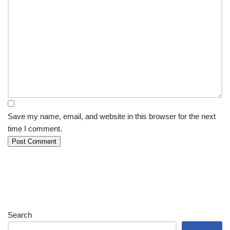
Save my name, email, and website in this browser for the next
time I comment.
Search