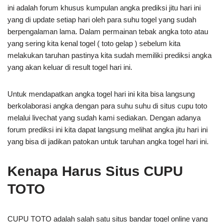
ini adalah forum khusus kumpulan angka prediksi jitu hari ini
yang di update setiap hari oleh para suhu togel yang sudah
berpengalaman lama. Dalam permainan tebak angka toto atau
yang sering kita kenal togel ( toto gelap ) sebelum kita
melakukan taruhan pastinya kita sudah memiliki prediksi angka
yang akan keluar di result togel hari ini.
Untuk mendapatkan angka togel hari ini kita bisa langsung
berkolaborasi angka dengan para suhu suhu di situs cupu toto
melalui livechat yang sudah kami sediakan. Dengan adanya
forum prediksi ini kita dapat langsung melihat angka jitu hari ini
yang bisa di jadikan patokan untuk taruhan angka togel hari ini.
Kenapa Harus Situs CUPU
TOTO
CUPU TOTO adalah salah satu situs bandar togel online yang