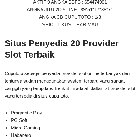
AKTIF 9 ANGKA BBFS : 654474981
ANGKA JITU 2D 5 LINE : 89*51*17*88*71
ANGKA CB CUPUTOTO : 1/3
SHIO : TIKUS – HARIMAU
Situs Penyedia 20 Provider
Slot Terbaik
Cuputoto sebagai penyedia provider slot online terbanyak dan
tentunya sudah menggunakan system terbaru yang sangat
canggih yang terupdate. Berikut ini adalah daftar list provider slot
yang tersedia di situs cupu toto.
Pragmatic Play
PG Soft
Micro Gaming
Habanero