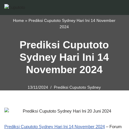
Skip
Home
»
Prediksi Cuputoto Sydney Hari Ini 14 November
to
2024
content
Prediksi Cuputoto
Sydney Hari Ini 14
November 2024
13/11/2024
Prediksi Cuputoto Sydney
Prediksi Cuputoto Sydney Hari Ini 14 November 2024
– Forum