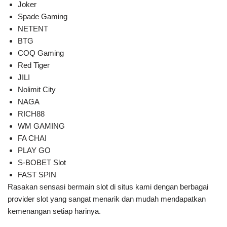
Joker
Spade Gaming
NETENT
BTG
COQ Gaming
Red Tiger
JILI
Nolimit City
NAGA
RICH88
WM GAMING
FA CHAI
PLAY GO
S-BOBET Slot
FAST SPIN
Rasakan sensasi bermain slot di situs kami dengan berbagai
provider slot yang sangat menarik dan mudah mendapatkan
kemenangan setiap harinya.