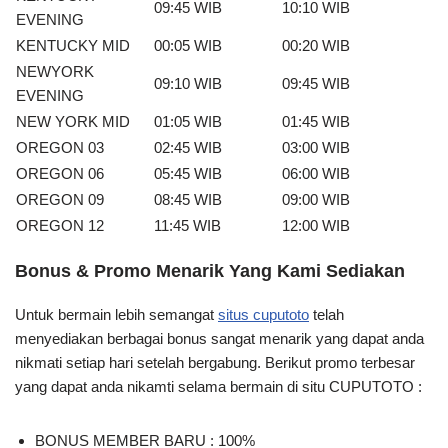
09:45 WIB
10:10 WIB
EVENING
KENTUCKY MID
00:05 WIB
00:20 WIB
NEWYORK
09:10 WIB
09:45 WIB
EVENING
NEW YORK MID
01:05 WIB
01:45 WIB
OREGON 03
02:45 WIB
03:00 WIB
OREGON 06
05:45 WIB
06:00 WIB
OREGON 09
08:45 WIB
09:00 WIB
OREGON 12
11:45 WIB
12:00 WIB
Bonus & Promo Menarik Yang Kami Sediakan
Untuk bermain lebih semangat
situs cuputoto
telah
menyediakan berbagai bonus sangat menarik yang dapat anda
nikmati setiap hari setelah bergabung. Berikut promo terbesar
yang dapat anda nikamti selama bermain di situ CUPUTOTO :
BONUS MEMBER BARU : 100%