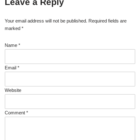
Leave a Reply
Your email address will not be published.
Required fields are
marked
*
Name
*
Email
*
Website
Comment
*