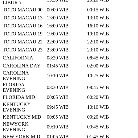
LIBUR )
TOTO MACAU 00
00:00 WIB
00:15 WIB
TOTO MACAU 13
13:00 WIB
13:10 WIB
TOTO MACAU 16
16:00 WIB
16:10 WIB
TOTO MACAU 19
19:00 WIB
19:10 WIB
TOTO MACAU 22
22:00 WIB
22:10 WIB
TOTO MACAU 23
23:00 WIB
23:10 WIB
CALIFORNIA
08:20 WIB
08:45 WIB
CAROLINA DAY
01:45 WIB
02:00 WIB
CAROLINA
10:10 WIB
10:25 WIB
EVENING
FLORIDA
08:30 WIB
08:45 WIB
EVENING
FLORIDA MID
00:05 WIB
00:20 WIB
KENTUCKY
09:45 WIB
10:10 WIB
EVENING
KENTUCKY MID
00:05 WIB
00:20 WIB
NEWYORK
09:10 WIB
09:45 WIB
EVENING
NEW YORK MID
01:05 WIB
01:45 WIB