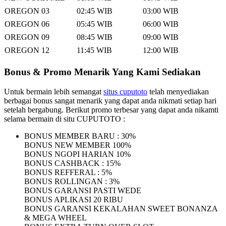
OREGON 03
02:45 WIB
03:00 WIB
OREGON 06
05:45 WIB
06:00 WIB
OREGON 09
08:45 WIB
09:00 WIB
OREGON 12
11:45 WIB
12:00 WIB
Bonus & Promo Menarik Yang Kami Sediakan
Untuk bermain lebih semangat
situs cuputoto
telah menyediakan
berbagai bonus sangat menarik yang dapat anda nikmati setiap hari
setelah bergabung. Berikut promo terbesar yang dapat anda nikamti
selama bermain di situ CUPUTOTO :
BONUS MEMBER BARU : 30%
BONUS NEW MEMBER 100%
BONUS NGOPI HARIAN 10%
BONUS CASHBACK : 15%
BONUS REFFERAL : 5%
BONUS ROLLINGAN : 3%
BONUS GARANSI PASTI WEDE
BONUS APLIKASI 20 RIBU
BONUS GARANSI KEKALAHAN SWEET BONANZA
& MEGA WHEEL