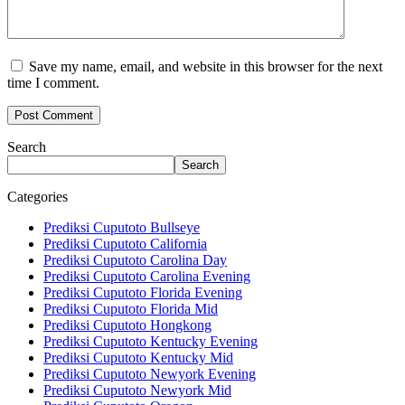
Save my name, email, and website in this browser for the next
time I comment.
Search
Search
Categories
Prediksi Cuputoto Bullseye
Prediksi Cuputoto California
Prediksi Cuputoto Carolina Day
Prediksi Cuputoto Carolina Evening
Prediksi Cuputoto Florida Evening
Prediksi Cuputoto Florida Mid
Prediksi Cuputoto Hongkong
Prediksi Cuputoto Kentucky Evening
Prediksi Cuputoto Kentucky Mid
Prediksi Cuputoto Newyork Evening
Prediksi Cuputoto Newyork Mid