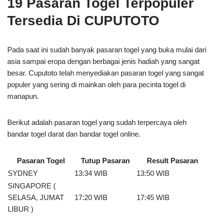
19 Pasaran Togel Terpopuler
Tersedia Di CUPUTOTO
Pada saat ini sudah banyak pasaran togel yang buka mulai dari
asia sampai eropa dengan berbagai jenis hadiah yang sangat
besar. Cuputoto telah menyediakan pasaran togel yang sangat
populer yang sering di mainkan oleh para pecinta togel di
manapun.
Berikut adalah pasaran togel yang sudah terpercaya oleh
bandar togel darat dan bandar togel online.
Pasaran Togel
Tutup Pasaran
Result Pasaran
SYDNEY
13:34 WIB
13:50 WIB
SINGAPORE (
SELASA, JUMAT
17:20 WIB
17:45 WIB
LIBUR )