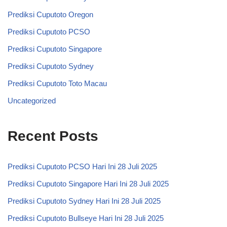
Prediksi Cuputoto Oregon
Prediksi Cuputoto PCSO
Prediksi Cuputoto Singapore
Prediksi Cuputoto Sydney
Prediksi Cuputoto Toto Macau
Uncategorized
Recent Posts
Prediksi Cuputoto PCSO Hari Ini 28 Juli 2025
Prediksi Cuputoto Singapore Hari Ini 28 Juli 2025
Prediksi Cuputoto Sydney Hari Ini 28 Juli 2025
Prediksi Cuputoto Bullseye Hari Ini 28 Juli 2025