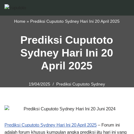
Skip
Home
»
Prediksi Cuputoto Sydney Hari Ini 20 April 2025
to
content
Prediksi Cuputoto
Sydney Hari Ini 20
April 2025
19/04/2025
Prediksi Cuputoto Sydney
Prediksi Cuputoto Sydney Hari Ini 20 April 2025
– Forum ini
adalah forum khusus kumpulan angka prediksi jitu hari ini yang