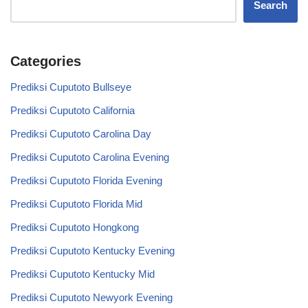
Search
Categories
Prediksi Cuputoto Bullseye
Prediksi Cuputoto California
Prediksi Cuputoto Carolina Day
Prediksi Cuputoto Carolina Evening
Prediksi Cuputoto Florida Evening
Prediksi Cuputoto Florida Mid
Prediksi Cuputoto Hongkong
Prediksi Cuputoto Kentucky Evening
Prediksi Cuputoto Kentucky Mid
Prediksi Cuputoto Newyork Evening