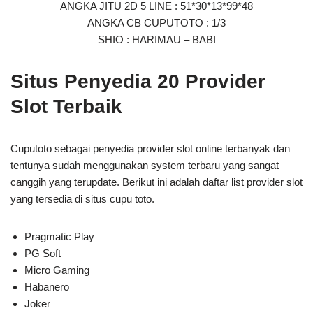
ANGKA JITU 2D 5 LINE : 51*30*13*99*48
ANGKA CB CUPUTOTO : 1/3
SHIO : HARIMAU – BABI
Situs Penyedia 20 Provider
Slot Terbaik
Cuputoto sebagai penyedia provider slot online terbanyak dan
tentunya sudah menggunakan system terbaru yang sangat
canggih yang terupdate. Berikut ini adalah daftar list provider slot
yang tersedia di situs cupu toto.
Pragmatic Play
PG Soft
Micro Gaming
Habanero
Joker