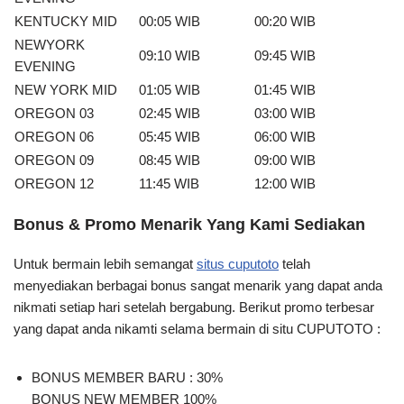
KENTUCKY MID
00:05 WIB
00:20 WIB
NEWYORK
09:10 WIB
09:45 WIB
EVENING
NEW YORK MID
01:05 WIB
01:45 WIB
OREGON 03
02:45 WIB
03:00 WIB
OREGON 06
05:45 WIB
06:00 WIB
OREGON 09
08:45 WIB
09:00 WIB
OREGON 12
11:45 WIB
12:00 WIB
Bonus & Promo Menarik Yang Kami Sediakan
Untuk bermain lebih semangat
situs cuputoto
telah
menyediakan berbagai bonus sangat menarik yang dapat anda
nikmati setiap hari setelah bergabung. Berikut promo terbesar
yang dapat anda nikamti selama bermain di situ CUPUTOTO :
BONUS MEMBER BARU : 30%
BONUS NEW MEMBER 100%