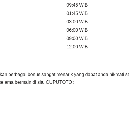
09:45 WIB
01:45 WIB
03:00 WIB
06:00 WIB
09:00 WIB
12:00 WIB
an berbagai bonus sangat menarik yang dapat anda nikmati set
 selama bermain di situ CUPUTOTO :