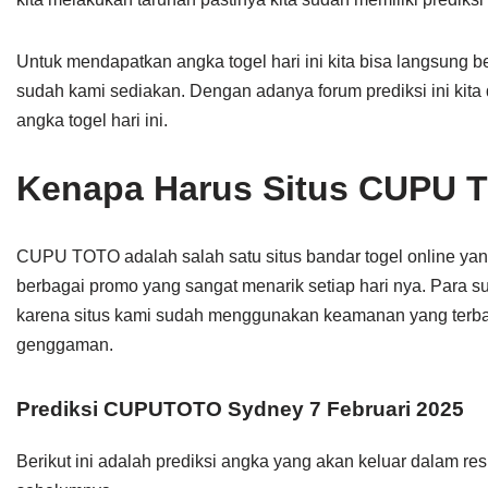
Untuk mendapatkan angka togel hari ini kita bisa langsung b
sudah kami sediakan. Dengan adanya forum prediksi ini kita d
angka togel hari ini.
Kenapa Harus Situs CUPU 
CUPU TOTO adalah salah satu situs bandar togel online yan
berbagai promo yang sangat menarik setiap hari nya. Para s
karena situs kami sudah menggunakan keamanan yang terba
genggaman.
Prediksi CUPUTOTO Sydney 7 Februari 2025
Berikut ini adalah prediksi angka yang akan keluar dalam re