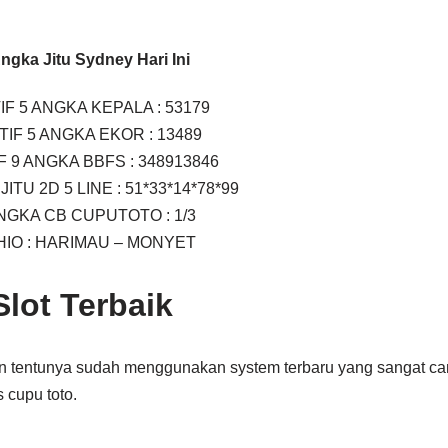
ngka Jitu Sydney Hari Ini
IF 5 ANGKA KEPALA : 53179
TIF 5 ANGKA EKOR : 13489
F 9 ANGKA BBFS : 348913846
ITU 2D 5 LINE : 51*33*14*78*99
NGKA CB CUPUTOTO : 1/3
HIO : HARIMAU – MONYET
Slot Terbaik
dan tentunya sudah menggunakan system terbaru yang sangat ca
s cupu toto.