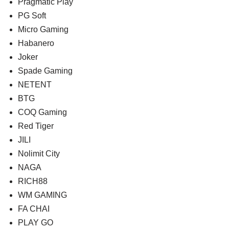
Pragmatic Play
PG Soft
Micro Gaming
Habanero
Joker
Spade Gaming
NETENT
BTG
COQ Gaming
Red Tiger
JILI
Nolimit City
NAGA
RICH88
WM GAMING
FA CHAI
PLAY GO