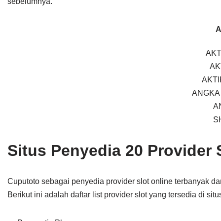
sebelumnya.
A
AKT
AK
AKTI
ANGKA J
A
S
Situs Penyedia 20 Provider 
Cuputoto sebagai penyedia provider slot online terbanyak 
Berikut ini adalah daftar list provider slot yang tersedia di situ