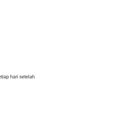
iap hari setelah