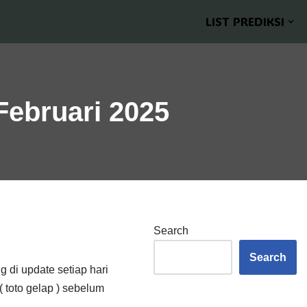
LIST PREDIKSI
Februari 2025
Search
Search
g di update setiap hari
 toto gelap ) sebelum