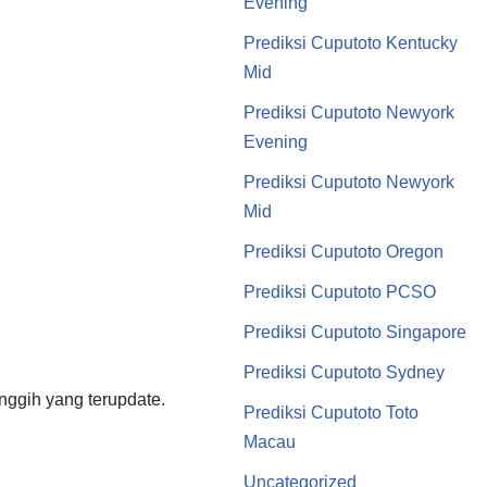
Evening
Prediksi Cuputoto Kentucky
Mid
Prediksi Cuputoto Newyork
Evening
Prediksi Cuputoto Newyork
Mid
Prediksi Cuputoto Oregon
Prediksi Cuputoto PCSO
Prediksi Cuputoto Singapore
Prediksi Cuputoto Sydney
nggih yang terupdate.
Prediksi Cuputoto Toto
Macau
Uncategorized