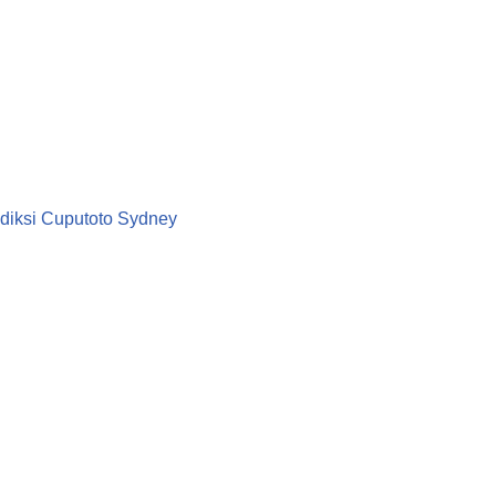
diksi Cuputoto Sydney