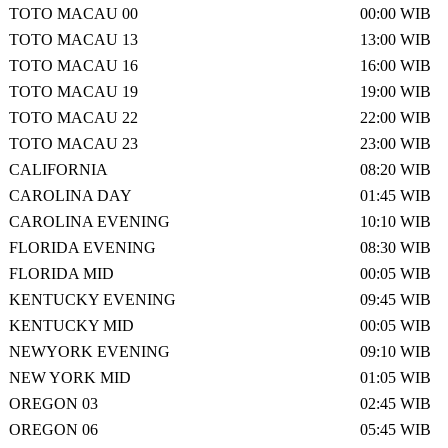
TOTO MACAU 00
00:00 WIB
TOTO MACAU 13
13:00 WIB
TOTO MACAU 16
16:00 WIB
TOTO MACAU 19
19:00 WIB
TOTO MACAU 22
22:00 WIB
TOTO MACAU 23
23:00 WIB
CALIFORNIA
08:20 WIB
CAROLINA DAY
01:45 WIB
CAROLINA EVENING
10:10 WIB
FLORIDA EVENING
08:30 WIB
FLORIDA MID
00:05 WIB
KENTUCKY EVENING
09:45 WIB
KENTUCKY MID
00:05 WIB
NEWYORK EVENING
09:10 WIB
NEW YORK MID
01:05 WIB
OREGON 03
02:45 WIB
OREGON 06
05:45 WIB