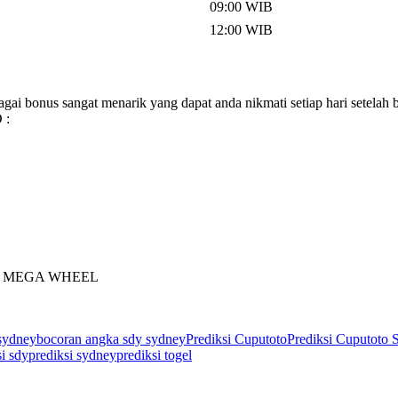
09:00 WIB
12:00 WIB
gai bonus sangat menarik yang dapat anda nikmati setiap hari setelah
 :
 MEGA WHEEL
 sydney
bocoran angka sdy sydney
Prediksi Cuputoto
Prediksi Cuputoto 
si sdy
prediksi sydney
prediksi togel