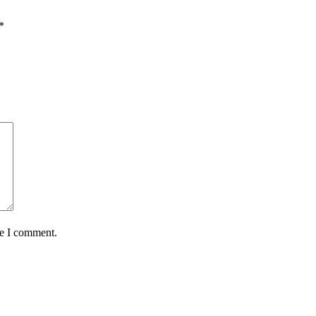
*
me I comment.