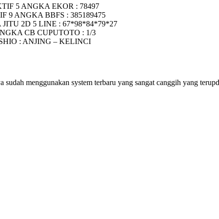
TIF 5 ANGKA EKOR : 78497
F 9 ANGKA BBFS : 385189475
ITU 2D 5 LINE : 67*98*84*79*27
NGKA CB CUPUTOTO : 1/3
SHIO : ANJING – KELINCI
ya sudah menggunakan system terbaru yang sangat canggih yang terupda