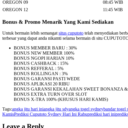
OREGON 09
08:45 WIB
OREGON 12
11:45 WIB
Bonus & Promo Menarik Yang Kami Sediakan
Untuk bermain lebih semangat
situs cuputoto
telah menyediakan berba
terbesar yang dapat anda nikamti selama bermain di situ CUPUTOTO
BONUS MEMBER BARU : 30%
BONUS NEW MEMBER 100%
BONUS NGOPI HARIAN 10%
BONUS CASHBACK : 15%
BONUS REFFERAL : 5%
BONUS ROLLINGAN : 3%
BONUS GARANSI PASTI WEDE
BONUS APLIKASI 20 RIBU
BONUS GARANSI KEKALAHAN SWEET BONANZA &
BONUS EXTRA TURN OVER SLOT
BONUS X-TRA 100% (KHUSUS HARI KAMIS)
Tags:
angka jitu hari ini
angka jitu sdy
angka togel sydney
bandar togel
Kamis
Prediksi Cuputoto Sydney Hari Ini Rabu
prediksi hari ini
predik
Leave a Reply