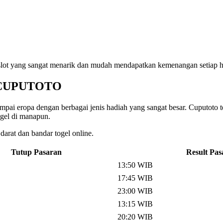
r slot yang sangat menarik dan mudah mendapatkan kemenangan setiap h
Di CUPUTOTO
sampai eropa dengan berbagai jenis hadiah yang sangat besar. Cuputoto
ogel di manapun.
darat dan bandar togel online.
Tutup Pasaran
Result Pas
13:50 WIB
17:45 WIB
23:00 WIB
13:15 WIB
20:20 WIB