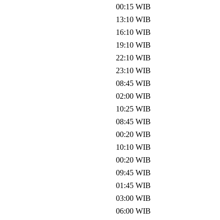
00:15 WIB
13:10 WIB
16:10 WIB
19:10 WIB
22:10 WIB
23:10 WIB
08:45 WIB
02:00 WIB
10:25 WIB
08:45 WIB
00:20 WIB
10:10 WIB
00:20 WIB
09:45 WIB
01:45 WIB
03:00 WIB
06:00 WIB