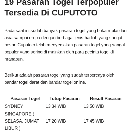
19 Pasaran Togel Terpopuler
Tersedia Di CUPUTOTO
Pada saat ini sudah banyak pasaran togel yang buka mulai dari
asia sampai eropa dengan berbagai jenis hadiah yang sangat
besar. Cuputoto telah menyediakan pasaran togel yang sangat
populer yang sering di mainkan oleh para pecinta togel di
manapun.
Berikut adalah pasaran togel yang sudah terpercaya oleh
bandar togel darat dan bandar togel online.
Pasaran Togel
Tutup Pasaran
Result Pasaran
SYDNEY
13:34 WIB
13:50 WIB
SINGAPORE (
SELASA, JUMAT
17:20 WIB
17:45 WIB
LIBUR )