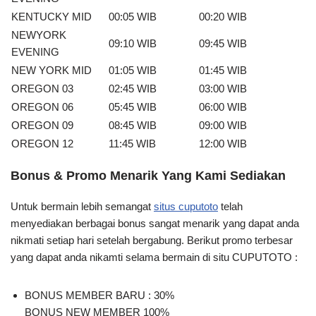
KENTUCKY MID
00:05 WIB
00:20 WIB
NEWYORK
09:10 WIB
09:45 WIB
EVENING
NEW YORK MID
01:05 WIB
01:45 WIB
OREGON 03
02:45 WIB
03:00 WIB
OREGON 06
05:45 WIB
06:00 WIB
OREGON 09
08:45 WIB
09:00 WIB
OREGON 12
11:45 WIB
12:00 WIB
Bonus & Promo Menarik Yang Kami Sediakan
Untuk bermain lebih semangat
situs cuputoto
telah
menyediakan berbagai bonus sangat menarik yang dapat anda
nikmati setiap hari setelah bergabung. Berikut promo terbesar
yang dapat anda nikamti selama bermain di situ CUPUTOTO :
BONUS MEMBER BARU : 30%
BONUS NEW MEMBER 100%