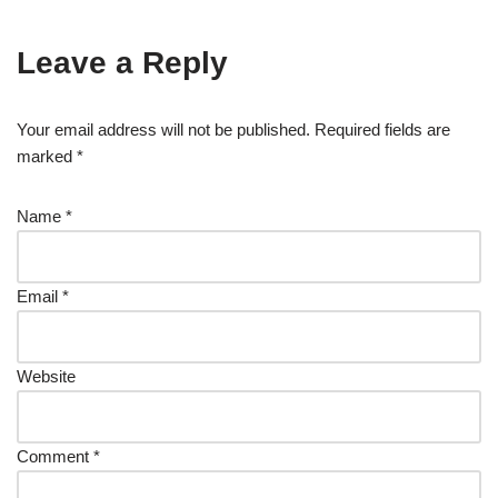
Leave a Reply
Your email address will not be published.
Required fields are
marked
*
Name
*
Email
*
Website
Comment
*