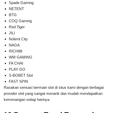
Spade Gaming
NETENT
BTG
COQ Gaming
Red Tiger
JILI
Nolimit City
NAGA
RICH88
WM GAMING
FA CHAI
PLAY GO
S-BOBET Slot
FAST SPIN
Rasakan sensasi bermain slot di situs kami dengan berbagai
provider slot yang sangat menarik dan mudah mendapatkan
kemenangan setiap harinya.