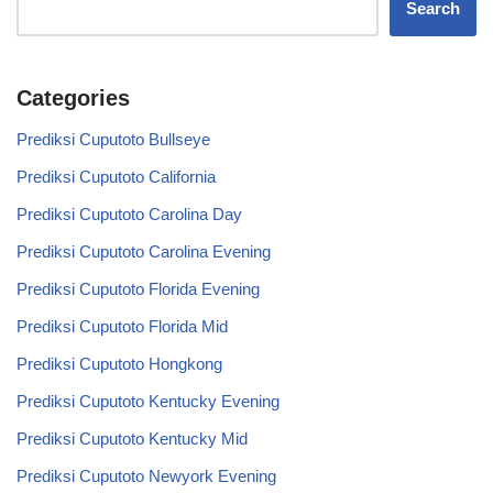
Search
Categories
Prediksi Cuputoto Bullseye
Prediksi Cuputoto California
Prediksi Cuputoto Carolina Day
Prediksi Cuputoto Carolina Evening
Prediksi Cuputoto Florida Evening
Prediksi Cuputoto Florida Mid
Prediksi Cuputoto Hongkong
Prediksi Cuputoto Kentucky Evening
Prediksi Cuputoto Kentucky Mid
Prediksi Cuputoto Newyork Evening