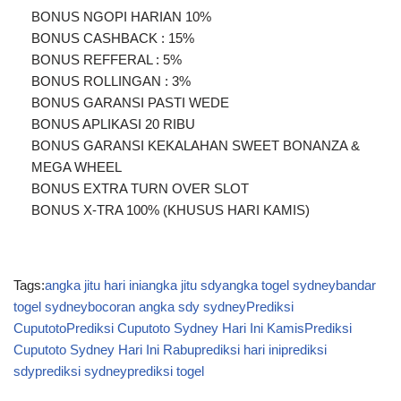
BONUS NGOPI HARIAN 10%
BONUS CASHBACK : 15%
BONUS REFFERAL : 5%
BONUS ROLLINGAN : 3%
BONUS GARANSI PASTI WEDE
BONUS APLIKASI 20 RIBU
BONUS GARANSI KEKALAHAN SWEET BONANZA &
MEGA WHEEL
BONUS EXTRA TURN OVER SLOT
BONUS X-TRA 100% (KHUSUS HARI KAMIS)
Tags:
angka jitu hari ini
angka jitu sdy
angka togel sydney
bandar
togel sydney
bocoran angka sdy sydney
Prediksi
Cuputoto
Prediksi Cuputoto Sydney Hari Ini Kamis
Prediksi
Cuputoto Sydney Hari Ini Rabu
prediksi hari ini
prediksi
sdy
prediksi sydney
prediksi togel