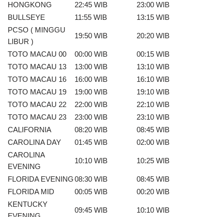
HONGKONG
22:45 WIB
23:00 WIB
BULLSEYE
11:55 WIB
13:15 WIB
PCSO ( MINGGU
19:50 WIB
20:20 WIB
LIBUR )
TOTO MACAU 00
00:00 WIB
00:15 WIB
TOTO MACAU 13
13:00 WIB
13:10 WIB
TOTO MACAU 16
16:00 WIB
16:10 WIB
TOTO MACAU 19
19:00 WIB
19:10 WIB
TOTO MACAU 22
22:00 WIB
22:10 WIB
TOTO MACAU 23
23:00 WIB
23:10 WIB
CALIFORNIA
08:20 WIB
08:45 WIB
CAROLINA DAY
01:45 WIB
02:00 WIB
CAROLINA
10:10 WIB
10:25 WIB
EVENING
FLORIDA EVENING
08:30 WIB
08:45 WIB
FLORIDA MID
00:05 WIB
00:20 WIB
KENTUCKY
09:45 WIB
10:10 WIB
EVENING