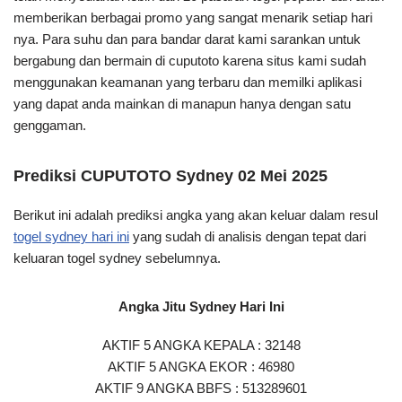
memberikan berbagai promo yang sangat menarik setiap hari
nya. Para suhu dan para bandar darat kami sarankan untuk
bergabung dan bermain di cuputoto karena situs kami sudah
menggunakan keamanan yang terbaru dan memilki aplikasi
yang dapat anda mainkan di manapun hanya dengan satu
genggaman.
Prediksi CUPUTOTO Sydney 02 Mei 2025
Berikut ini adalah prediksi angka yang akan keluar dalam resul
togel sydney hari ini
yang sudah di analisis dengan tepat dari
keluaran togel sydney sebelumnya.
Angka Jitu Sydney Hari Ini
AKTIF 5 ANGKA KEPALA : 32148
AKTIF 5 ANGKA EKOR : 46980
AKTIF 9 ANGKA BBFS : 513289601