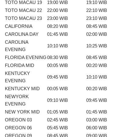
TOTO MACAU 19
19:00 WIB
19:10 WIB
TOTO MACAU 22
22:00 WIB
22:10 WIB
TOTO MACAU 23
23:00 WIB
23:10 WIB
CALIFORNIA
08:20 WIB
08:45 WIB
CAROLINA DAY
01:45 WIB
02:00 WIB
CAROLINA
10:10 WIB
10:25 WIB
EVENING
FLORIDA EVENING
08:30 WIB
08:45 WIB
FLORIDA MID
00:05 WIB
00:20 WIB
KENTUCKY
09:45 WIB
10:10 WIB
EVENING
KENTUCKY MID
00:05 WIB
00:20 WIB
NEWYORK
09:10 WIB
09:45 WIB
EVENING
NEW YORK MID
01:05 WIB
01:45 WIB
OREGON 03
02:45 WIB
03:00 WIB
OREGON 06
05:45 WIB
06:00 WIB
OREGON 09
08:45 WIB
09:00 WIB