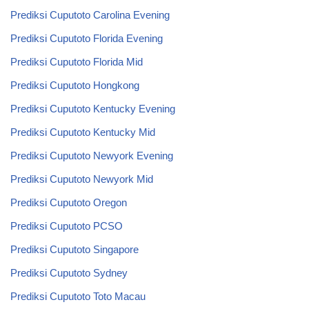
Prediksi Cuputoto Carolina Evening
Prediksi Cuputoto Florida Evening
Prediksi Cuputoto Florida Mid
Prediksi Cuputoto Hongkong
Prediksi Cuputoto Kentucky Evening
Prediksi Cuputoto Kentucky Mid
Prediksi Cuputoto Newyork Evening
Prediksi Cuputoto Newyork Mid
Prediksi Cuputoto Oregon
Prediksi Cuputoto PCSO
Prediksi Cuputoto Singapore
Prediksi Cuputoto Sydney
Prediksi Cuputoto Toto Macau