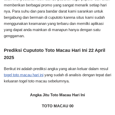
memberikan berbagai promo yang sangat menarik setiap hari
nya. Para suhu dan para bandar darat kami sarankan untuk
bergabung dan bermain di cuputoto karena situs kami sudah
menggunakan keamanan yang terbaru dan memilki aplikasi
yang dapat anda mainkan di manapun hanya dengan satu
genggaman.
Prediksi Cuputoto Toto Macau Hari Ini 22 April
2025
Berikut ini adalah prediksi angka yang akan keluar dalam resul
togel toto macau hari ini
yang sudah di analisis dengan tepat dari
keluaran togel toto macau sebelumnya.
Angka Jitu Toto Macau Hari Ini
TOTO MACAU 00