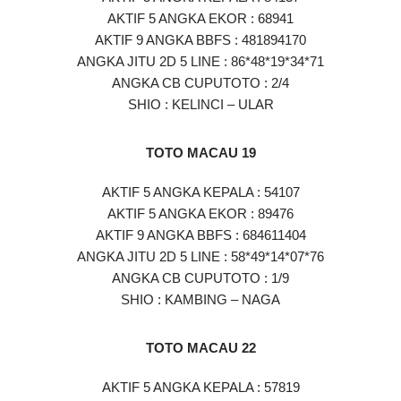
AKTIF 5 ANGKA EKOR : 68941
AKTIF 9 ANGKA BBFS : 481894170
ANGKA JITU 2D 5 LINE : 86*48*19*34*71
ANGKA CB CUPUTOTO : 2/4
SHIO : KELINCI – ULAR
TOTO MACAU 19
AKTIF 5 ANGKA KEPALA : 54107
AKTIF 5 ANGKA EKOR : 89476
AKTIF 9 ANGKA BBFS : 684611404
ANGKA JITU 2D 5 LINE : 58*49*14*07*76
ANGKA CB CUPUTOTO : 1/9
SHIO : KAMBING – NAGA
TOTO MACAU 22
AKTIF 5 ANGKA KEPALA : 57819