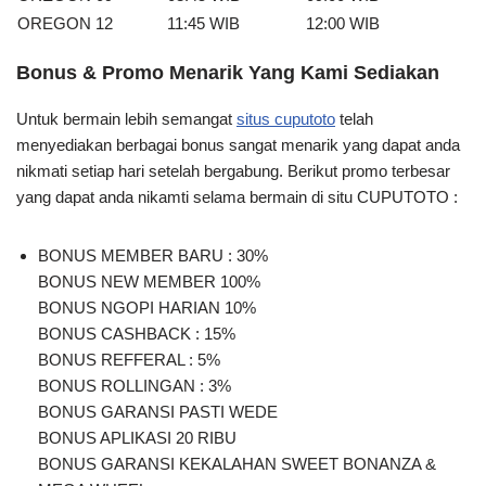
OREGON 12
11:45 WIB
12:00 WIB
Bonus & Promo Menarik Yang Kami Sediakan
Untuk bermain lebih semangat
situs cuputoto
telah
menyediakan berbagai bonus sangat menarik yang dapat anda
nikmati setiap hari setelah bergabung. Berikut promo terbesar
yang dapat anda nikamti selama bermain di situ CUPUTOTO :
BONUS MEMBER BARU : 30%
BONUS NEW MEMBER 100%
BONUS NGOPI HARIAN 10%
BONUS CASHBACK : 15%
BONUS REFFERAL : 5%
BONUS ROLLINGAN : 3%
BONUS GARANSI PASTI WEDE
BONUS APLIKASI 20 RIBU
BONUS GARANSI KEKALAHAN SWEET BONANZA &