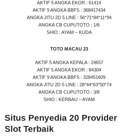
AKTIF 5 ANGKA EKOR : 61414
AKTIF 9 ANGKA BBFS : 368417434
ANGKA JITU 2D 5 LINE : 56*71*84*11*94
ANGKA CB CUPUTOTO : 1/6
SHIO : AYAM – KUDA
TOTO MACAU 23
AKTIF 5 ANGKA KEPALA : 24657
AKTIF 5 ANGKA EKOR : 84304
AKTIF 9 ANGKA BBFS : 328451609
ANGKA JITU 2D 5 LINE : 28*44*63*50*74
ANGKA CB CUPUTOTO : 3/8
SHIO : KERBAU – AYAM
Situs Penyedia 20 Provider
Slot Terbaik