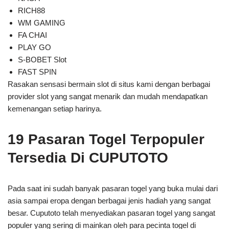
RICH88
WM GAMING
FA CHAI
PLAY GO
S-BOBET Slot
FAST SPIN
Rasakan sensasi bermain slot di situs kami dengan berbagai
provider slot yang sangat menarik dan mudah mendapatkan
kemenangan setiap harinya.
19 Pasaran Togel Terpopuler
Tersedia Di CUPUTOTO
Pada saat ini sudah banyak pasaran togel yang buka mulai dari
asia sampai eropa dengan berbagai jenis hadiah yang sangat
besar. Cuputoto telah menyediakan pasaran togel yang sangat
populer yang sering di mainkan oleh para pecinta togel di