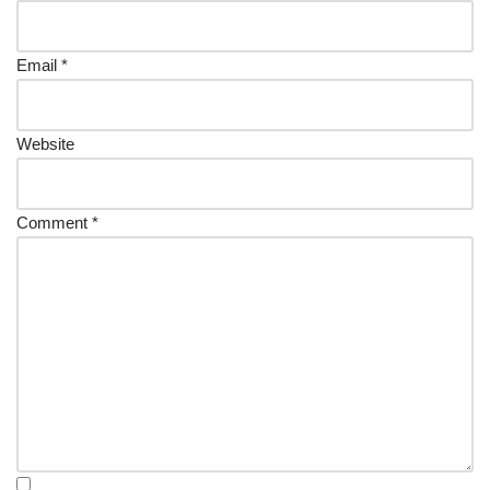
Email
*
Website
Comment
*