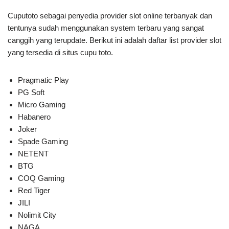
Cuputoto sebagai penyedia provider slot online terbanyak dan
tentunya sudah menggunakan system terbaru yang sangat
canggih yang terupdate. Berikut ini adalah daftar list provider slot
yang tersedia di situs cupu toto.
Pragmatic Play
PG Soft
Micro Gaming
Habanero
Joker
Spade Gaming
NETENT
BTG
COQ Gaming
Red Tiger
JILI
Nolimit City
NAGA