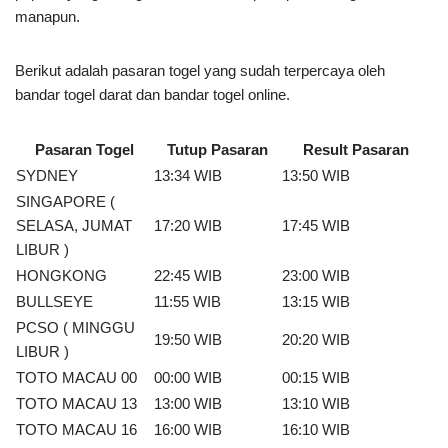
manapun.
Berikut adalah pasaran togel yang sudah terpercaya oleh
bandar togel darat dan bandar togel online.
Pasaran Togel
Tutup Pasaran
Result Pasaran
SYDNEY
13:34 WIB
13:50 WIB
SINGAPORE (
SELASA, JUMAT
17:20 WIB
17:45 WIB
LIBUR )
HONGKONG
22:45 WIB
23:00 WIB
BULLSEYE
11:55 WIB
13:15 WIB
PCSO ( MINGGU
19:50 WIB
20:20 WIB
LIBUR )
TOTO MACAU 00
00:00 WIB
00:15 WIB
TOTO MACAU 13
13:00 WIB
13:10 WIB
TOTO MACAU 16
16:00 WIB
16:10 WIB