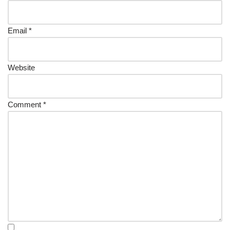
Email
*
Website
Comment
*