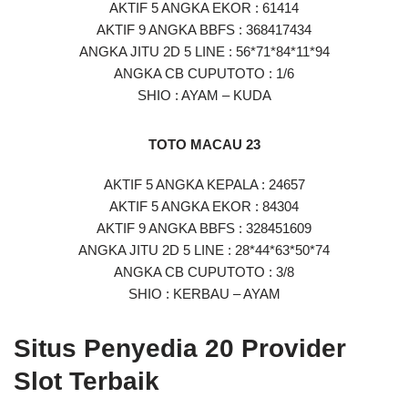
AKTIF 5 ANGKA EKOR : 61414
AKTIF 9 ANGKA BBFS : 368417434
ANGKA JITU 2D 5 LINE : 56*71*84*11*94
ANGKA CB CUPUTOTO : 1/6
SHIO : AYAM – KUDA
TOTO MACAU 23
AKTIF 5 ANGKA KEPALA : 24657
AKTIF 5 ANGKA EKOR : 84304
AKTIF 9 ANGKA BBFS : 328451609
ANGKA JITU 2D 5 LINE : 28*44*63*50*74
ANGKA CB CUPUTOTO : 3/8
SHIO : KERBAU – AYAM
Situs Penyedia 20 Provider
Slot Terbaik