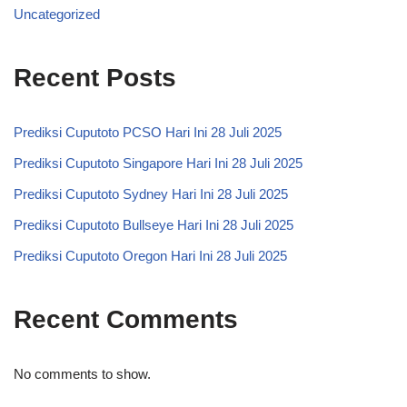
Uncategorized
Recent Posts
Prediksi Cuputoto PCSO Hari Ini 28 Juli 2025
Prediksi Cuputoto Singapore Hari Ini 28 Juli 2025
Prediksi Cuputoto Sydney Hari Ini 28 Juli 2025
Prediksi Cuputoto Bullseye Hari Ini 28 Juli 2025
Prediksi Cuputoto Oregon Hari Ini 28 Juli 2025
Recent Comments
No comments to show.