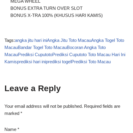
MEGA WHEEL
BONUS EXTRA TURN OVER SLOT
BONUS X-TRA 100% (KHUSUS HARI KAMIS)
Tags:
angka jitu hari ini
Angka Jitu Toto Macau
Angka Togel Toto
Macau
Bandar Togel Toto Macau
Bocoran Angka Toto
Macau
Prediksi Cuputoto
Prediksi Cuputoto Toto Macau Hari Ini
Kamis
prediksi hari ini
prediksi togel
Prediksi Toto Macau
Leave a Reply
Your email address will not be published.
Required fields are
marked
*
Name
*