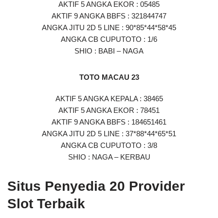
AKTIF 5 ANGKA EKOR : 05485
AKTIF 9 ANGKA BBFS : 321844747
ANGKA JITU 2D 5 LINE : 90*85*44*58*45
ANGKA CB CUPUTOTO : 1/6
SHIO : BABI – NAGA
TOTO MACAU 23
AKTIF 5 ANGKA KEPALA : 38465
AKTIF 5 ANGKA EKOR : 78451
AKTIF 9 ANGKA BBFS : 184651461
ANGKA JITU 2D 5 LINE : 37*88*44*65*51
ANGKA CB CUPUTOTO : 3/8
SHIO : NAGA – KERBAU
Situs Penyedia 20 Provider
Slot Terbaik