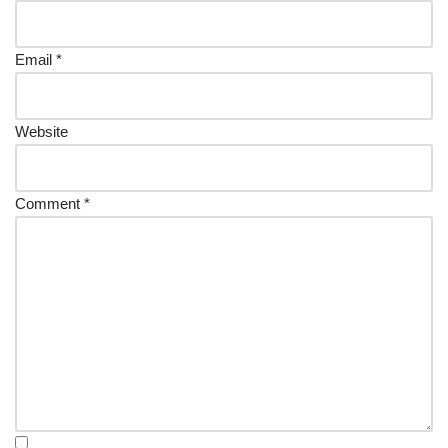
Email
*
Website
Comment
*