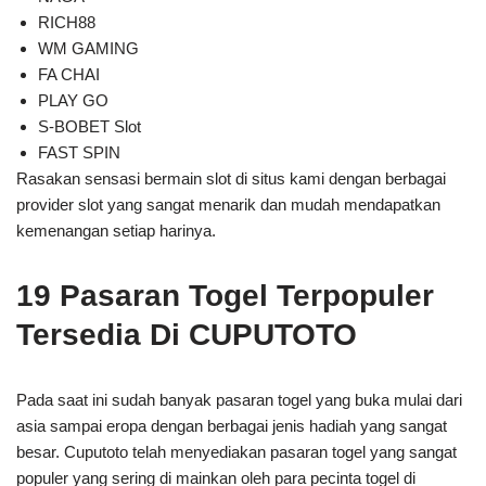
RICH88
WM GAMING
FA CHAI
PLAY GO
S-BOBET Slot
FAST SPIN
Rasakan sensasi bermain slot di situs kami dengan berbagai
provider slot yang sangat menarik dan mudah mendapatkan
kemenangan setiap harinya.
19 Pasaran Togel Terpopuler
Tersedia Di CUPUTOTO
Pada saat ini sudah banyak pasaran togel yang buka mulai dari
asia sampai eropa dengan berbagai jenis hadiah yang sangat
besar. Cuputoto telah menyediakan pasaran togel yang sangat
populer yang sering di mainkan oleh para pecinta togel di