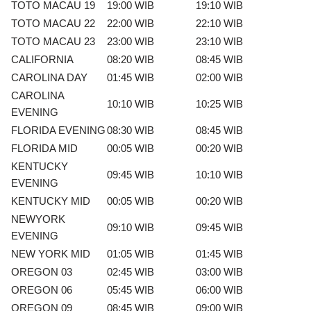
TOTO MACAU 19
19:00 WIB
19:10 WIB
TOTO MACAU 22
22:00 WIB
22:10 WIB
TOTO MACAU 23
23:00 WIB
23:10 WIB
CALIFORNIA
08:20 WIB
08:45 WIB
CAROLINA DAY
01:45 WIB
02:00 WIB
CAROLINA
10:10 WIB
10:25 WIB
EVENING
FLORIDA EVENING
08:30 WIB
08:45 WIB
FLORIDA MID
00:05 WIB
00:20 WIB
KENTUCKY
09:45 WIB
10:10 WIB
EVENING
KENTUCKY MID
00:05 WIB
00:20 WIB
NEWYORK
09:10 WIB
09:45 WIB
EVENING
NEW YORK MID
01:05 WIB
01:45 WIB
OREGON 03
02:45 WIB
03:00 WIB
OREGON 06
05:45 WIB
06:00 WIB
OREGON 09
08:45 WIB
09:00 WIB