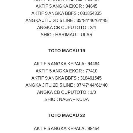
AKTIF 5 ANGKA EKOR : 94645
AKTIF 9 ANGKA BBFS : 031854335
ANGKA JITU 2D 5 LINE : 39*84*46*64*45
ANGKA CB CUPUTOTO : 2/4
SHIO : HARIMAU – ULAR
TOTO MACAU 19
AKTIF 5 ANGKA KEPALA : 94464
AKTIF 5 ANGKA EKOR : 77410
AKTIF 9 ANGKA BBFS : 318461545
ANGKA JITU 2D 5 LINE : 97*47*44*61*40
ANGKA CB CUPUTOTO : 1/9
SHIO : NAGA – KUDA
TOTO MACAU 22
AKTIF 5 ANGKA KEPALA : 98454