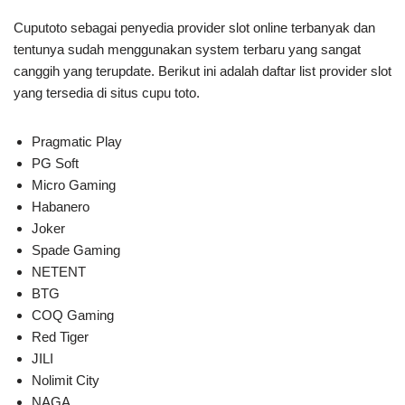
Cuputoto sebagai penyedia provider slot online terbanyak dan
tentunya sudah menggunakan system terbaru yang sangat
canggih yang terupdate. Berikut ini adalah daftar list provider slot
yang tersedia di situs cupu toto.
Pragmatic Play
PG Soft
Micro Gaming
Habanero
Joker
Spade Gaming
NETENT
BTG
COQ Gaming
Red Tiger
JILI
Nolimit City
NAGA