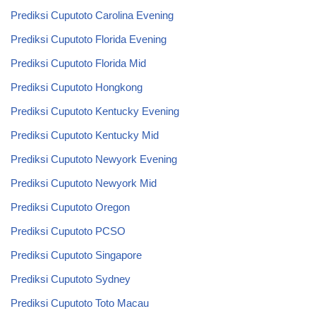
Prediksi Cuputoto Carolina Evening
Prediksi Cuputoto Florida Evening
Prediksi Cuputoto Florida Mid
Prediksi Cuputoto Hongkong
Prediksi Cuputoto Kentucky Evening
Prediksi Cuputoto Kentucky Mid
Prediksi Cuputoto Newyork Evening
Prediksi Cuputoto Newyork Mid
Prediksi Cuputoto Oregon
Prediksi Cuputoto PCSO
Prediksi Cuputoto Singapore
Prediksi Cuputoto Sydney
Prediksi Cuputoto Toto Macau