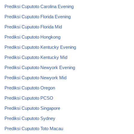
Prediksi Cuputoto Carolina Evening
Prediksi Cuputoto Florida Evening
Prediksi Cuputoto Florida Mid
Prediksi Cuputoto Hongkong
Prediksi Cuputoto Kentucky Evening
Prediksi Cuputoto Kentucky Mid
Prediksi Cuputoto Newyork Evening
Prediksi Cuputoto Newyork Mid
Prediksi Cuputoto Oregon
Prediksi Cuputoto PCSO
Prediksi Cuputoto Singapore
Prediksi Cuputoto Sydney
Prediksi Cuputoto Toto Macau