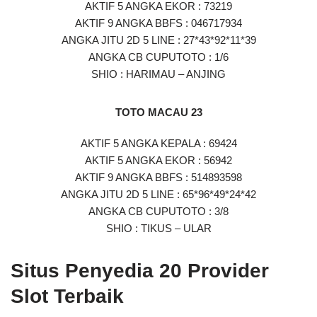
AKTIF 5 ANGKA EKOR : 73219
AKTIF 9 ANGKA BBFS : 046717934
ANGKA JITU 2D 5 LINE : 27*43*92*11*39
ANGKA CB CUPUTOTO : 1/6
SHIO : HARIMAU – ANJING
TOTO MACAU 23
AKTIF 5 ANGKA KEPALA : 69424
AKTIF 5 ANGKA EKOR : 56942
AKTIF 9 ANGKA BBFS : 514893598
ANGKA JITU 2D 5 LINE : 65*96*49*24*42
ANGKA CB CUPUTOTO : 3/8
SHIO : TIKUS – ULAR
Situs Penyedia 20 Provider
Slot Terbaik