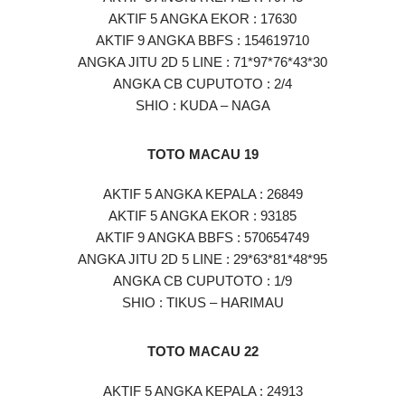
AKTIF 5 ANGKA EKOR : 17630
AKTIF 9 ANGKA BBFS : 154619710
ANGKA JITU 2D 5 LINE : 71*97*76*43*30
ANGKA CB CUPUTOTO : 2/4
SHIO : KUDA – NAGA
TOTO MACAU 19
AKTIF 5 ANGKA KEPALA : 26849
AKTIF 5 ANGKA EKOR : 93185
AKTIF 9 ANGKA BBFS : 570654749
ANGKA JITU 2D 5 LINE : 29*63*81*48*95
ANGKA CB CUPUTOTO : 1/9
SHIO : TIKUS – HARIMAU
TOTO MACAU 22
AKTIF 5 ANGKA KEPALA : 24913