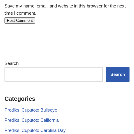
Save my name, email, and website in this browser for the next
time I comment.
Search
Search
Categories
Prediksi Cuputoto Bullseye
Prediksi Cuputoto California
Prediksi Cuputoto Carolina Day