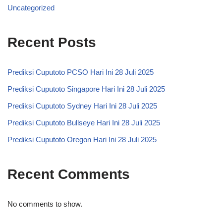
Uncategorized
Recent Posts
Prediksi Cuputoto PCSO Hari Ini 28 Juli 2025
Prediksi Cuputoto Singapore Hari Ini 28 Juli 2025
Prediksi Cuputoto Sydney Hari Ini 28 Juli 2025
Prediksi Cuputoto Bullseye Hari Ini 28 Juli 2025
Prediksi Cuputoto Oregon Hari Ini 28 Juli 2025
Recent Comments
No comments to show.