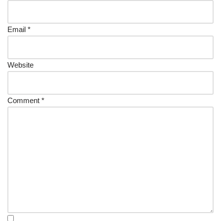
Email
*
Website
Comment
*