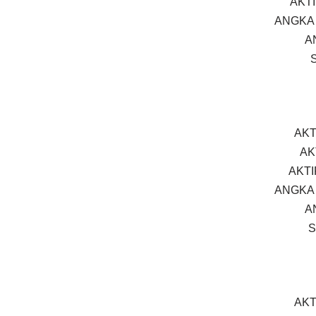
AKTI
ANGKA J
A
AKT
AK
AKTI
ANGKA J
A
S
AKT