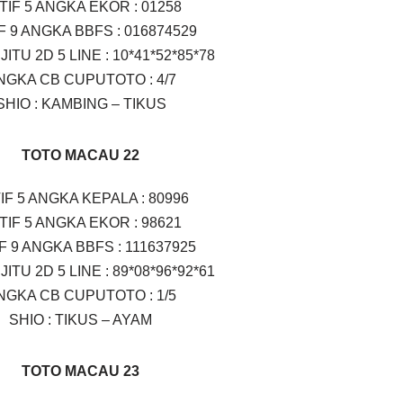
TIF 5 ANGKA EKOR : 01258
F 9 ANGKA BBFS : 016874529
ITU 2D 5 LINE : 10*41*52*85*78
NGKA CB CUPUTOTO : 4/7
SHIO : KAMBING – TIKUS
TOTO MACAU 22
IF 5 ANGKA KEPALA : 80996
TIF 5 ANGKA EKOR : 98621
F 9 ANGKA BBFS : 111637925
ITU 2D 5 LINE : 89*08*96*92*61
NGKA CB CUPUTOTO : 1/5
SHIO : TIKUS – AYAM
TOTO MACAU 23