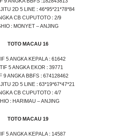
F 9 ANGKA BBFS :182843813
ITU 2D 5 LINE : 46*95*21*78*84
NGKA CB CUPUTOTO : 2/9
SHIO : MONYET – ANJING
TOTO MACAU 16
IF 5 ANGKA KEPALA : 61642
TIF 5 ANGKA EKOR : 39771
F 9 ANGKA BBFS : 674128462
ITU 2D 5 LINE : 63*19*67*47*21
NGKA CB CUPUTOTO : 4/7
HIO : HARIMAU – ANJING
TOTO MACAU 19
IF 5 ANGKA KEPALA : 14587