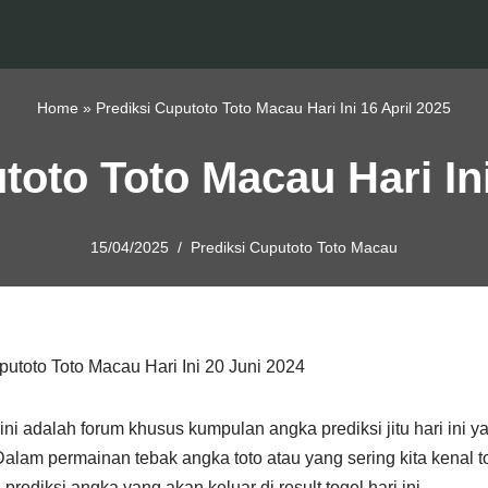
Home
»
Prediksi Cuputoto Toto Macau Hari Ini 16 April 2025
toto Toto Macau Hari Ini
15/04/2025
Prediksi Cuputoto Toto Macau
ni adalah forum khusus kumpulan angka prediksi jitu hari ini y
lam permainan tebak angka toto atau yang sering kita kenal tog
rediksi angka yang akan keluar di result togel hari ini.