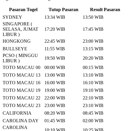
Pasaran Togel
Tutup Pasaran
Result Pasaran
SYDNEY
13:34 WIB
13:50 WIB
SINGAPORE (
SELASA, JUMAT
17:20 WIB
17:45 WIB
LIBUR )
HONGKONG
22:45 WIB
23:00 WIB
BULLSEYE
11:55 WIB
13:15 WIB
PCSO ( MINGGU
19:50 WIB
20:20 WIB
LIBUR )
TOTO MACAU 00
00:00 WIB
00:15 WIB
TOTO MACAU 13
13:00 WIB
13:10 WIB
TOTO MACAU 16
16:00 WIB
16:10 WIB
TOTO MACAU 19
19:00 WIB
19:10 WIB
TOTO MACAU 22
22:00 WIB
22:10 WIB
TOTO MACAU 23
23:00 WIB
23:10 WIB
CALIFORNIA
08:20 WIB
08:45 WIB
CAROLINA DAY
01:45 WIB
02:00 WIB
CAROLINA
10:10 WIB
10:25 WIB