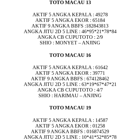
TOTO MACAU 13
AKTIF 5 ANGKA KEPALA : 49278
AKTIF 5 ANGKA EKOR : 65184
AKTIF 9 ANGKA BBFS :182843813
ANGKA JITU 2D 5 LINE : 46*95*21*78*84
ANGKA CB CUPUTOTO : 2/9
SHIO : MONYET – ANJING
TOTO MACAU 16
AKTIF 5 ANGKA KEPALA : 61642
AKTIF 5 ANGKA EKOR : 39771
AKTIF 9 ANGKA BBFS : 674128462
ANGKA JITU 2D 5 LINE : 63*19*67*47*21
ANGKA CB CUPUTOTO : 4/7
SHIO : HARIMAU – ANJING
TOTO MACAU 19
AKTIF 5 ANGKA KEPALA : 14587
AKTIF 5 ANGKA EKOR : 01258
AKTIF 9 ANGKA BBFS : 016874529
ANGKA JITU 2D 5 LINE : 10*41*52*85*78