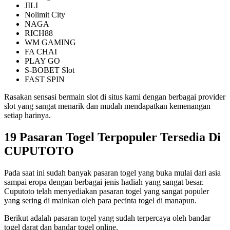
JILI
Nolimit City
NAGA
RICH88
WM GAMING
FA CHAI
PLAY GO
S-BOBET Slot
FAST SPIN
Rasakan sensasi bermain slot di situs kami dengan berbagai provider
slot yang sangat menarik dan mudah mendapatkan kemenangan
setiap harinya.
19 Pasaran Togel Terpopuler Tersedia Di
CUPUTOTO
Pada saat ini sudah banyak pasaran togel yang buka mulai dari asia
sampai eropa dengan berbagai jenis hadiah yang sangat besar.
Cuputoto telah menyediakan pasaran togel yang sangat populer
yang sering di mainkan oleh para pecinta togel di manapun.
Berikut adalah pasaran togel yang sudah terpercaya oleh bandar
togel darat dan bandar togel online.