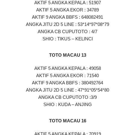
AKTIF 5 ANGKA KEPALA : 51907
AKTIF 5 ANGKA EKOR : 34789
AKTIF 9 ANGKA BBFS : 648082491
ANGKA JITU 2D 5 LINE : 53*14*97*08*79
ANGKA CB CUPUTOTO : 4/7
SHIO : TIKUS – KELINCI
TOTO MACAU 13
AKTIF 5 ANGKA KEPALA : 49058
AKTIF 5 ANGKA EKOR : 71540
AKTIF 9 ANGKA BBFS : 380492764
ANGKA JITU 2D 5 LINE : 47*91*05*54*80
ANGKA CB CUPUTOTO :3/9
SHIO : KUDA – ANJING
TOTO MACAU 16
AKTIF 5 ANGKA KEPALA : 70919