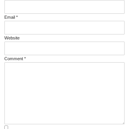
Email
*
Website
Comment
*