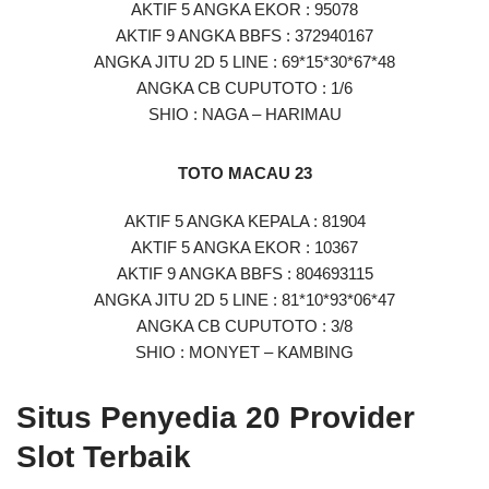
AKTIF 5 ANGKA EKOR : 95078
AKTIF 9 ANGKA BBFS : 372940167
ANGKA JITU 2D 5 LINE : 69*15*30*67*48
ANGKA CB CUPUTOTO : 1/6
SHIO : NAGA – HARIMAU
TOTO MACAU 23
AKTIF 5 ANGKA KEPALA : 81904
AKTIF 5 ANGKA EKOR : 10367
AKTIF 9 ANGKA BBFS : 804693115
ANGKA JITU 2D 5 LINE : 81*10*93*06*47
ANGKA CB CUPUTOTO : 3/8
SHIO : MONYET – KAMBING
Situs Penyedia 20 Provider
Slot Terbaik