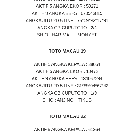
AKTIF 5 ANGKA EKOR : 59271
AKTIF 9 ANGKA BBFS : 670943819
ANGKA JITU 2D 5 LINE : 75*09*92*17*91
ANGKA CB CUPUTOTO : 2/4
SHIO : HARIMAU – MONYET
TOTO MACAU 19
AKTIF 5 ANGKA KEPALA : 38064
AKTIF 5 ANGKA EKOR : 19472
AKTIF 9 ANGKA BBFS : 184067294
ANGKA JITU 2D 5 LINE : 31*89*04*67*42
ANGKA CB CUPUTOTO : 1/9
SHIO : ANJING – TIKUS
TOTO MACAU 22
AKTIF 5 ANGKA KEPALA : 61364