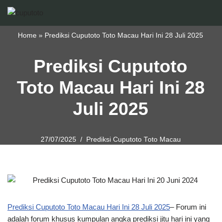
Skip
Home
»
Prediksi Cuputoto Toto Macau Hari Ini 28 Juli 2025
to
content
Prediksi Cuputoto
Toto Macau Hari Ini 28
Juli 2025
27/07/2025
Prediksi Cuputoto Toto Macau
Prediksi Cuputoto Toto Macau Hari Ini 28 Juli 2025
– Forum ini
adalah forum khusus kumpulan angka prediksi jitu hari ini yang