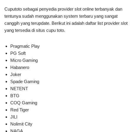
Cuputoto sebagai penyedia provider slot online terbanyak dan
tentunya sudah menggunakan system terbaru yang sangat
canggih yang terupdate. Berikut ini adalah daftar list provider slot
yang tersedia di situs cupu toto.
Pragmatic Play
PG Soft
Micro Gaming
Habanero
Joker
Spade Gaming
NETENT
BTG
COQ Gaming
Red Tiger
JILI
Nolimit City
NAGA