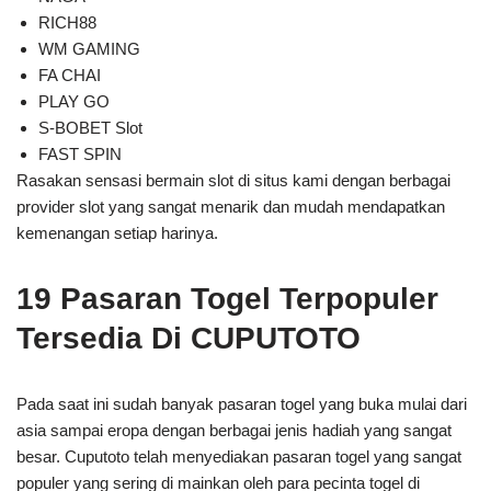
RICH88
WM GAMING
FA CHAI
PLAY GO
S-BOBET Slot
FAST SPIN
Rasakan sensasi bermain slot di situs kami dengan berbagai
provider slot yang sangat menarik dan mudah mendapatkan
kemenangan setiap harinya.
19 Pasaran Togel Terpopuler
Tersedia Di CUPUTOTO
Pada saat ini sudah banyak pasaran togel yang buka mulai dari
asia sampai eropa dengan berbagai jenis hadiah yang sangat
besar. Cuputoto telah menyediakan pasaran togel yang sangat
populer yang sering di mainkan oleh para pecinta togel di